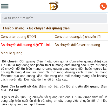
Thiết bị mạng
Bộ chuyển đổi quang điện
Bộ chuyển đổi quang điệnTP-Link
Converter quang BTON
Conveter quang, bộ chuyển đổi
Bộ chuyển đổi quang điệnTP-Link
quang điện Flyin
Bộ chuyển đổi Coverter quang
Module quang
APTEK
Bộ chuyển đổi quang điện
(hoặc còn gọi là Converter quang điện) của
TP-Link là một dòng sản phẩm thiết bị mạng chất lượng cao được sử dụng
để chuyển đổi tín hiệu mạng từ dạng quang sang dạng điện hoặc ngược lại.
Chúng thường được sử dụng để mở rộng khoảng cách truyền tải mạng
Ethernet qua cáp quang, đặc biệt trong các môi trường mạng cần khoảng
cách truyền dẫn lớn hoặc đòi hỏi độ tin cậy cao.
Dưới đây là một số đặc điểm nổi bật của Bộ chuyển đổi quang điện
của TP-Link:
Hiệu suất ổn định: Bộ chuyển đổi quang điện của TP-Link được thiết kế để
cung cấp hiệu suất ổn định và đáng tin cậy trong việc chuyển đổi tín hiệu
giữa cáp quang và cáp Ethernet.