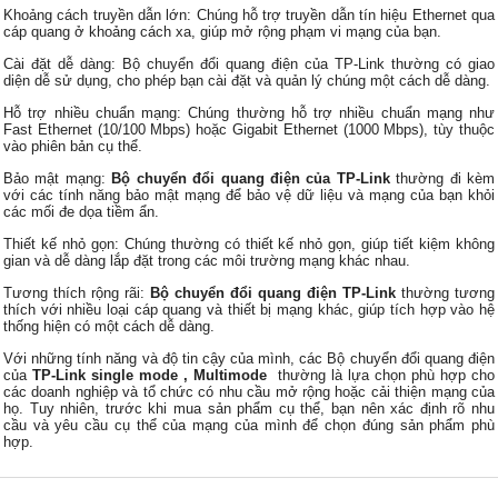
Khoảng cách truyền dẫn lớn: Chúng hỗ trợ truyền dẫn tín hiệu Ethernet qua
cáp quang ở khoảng cách xa, giúp mở rộng phạm vi mạng của bạn.
Cài đặt dễ dàng: Bộ chuyển đổi quang điện của TP-Link thường có giao
diện dễ sử dụng, cho phép bạn cài đặt và quản lý chúng một cách dễ dàng.
Hỗ trợ nhiều chuẩn mạng: Chúng thường hỗ trợ nhiều chuẩn mạng như
Fast Ethernet (10/100 Mbps) hoặc Gigabit Ethernet (1000 Mbps), tùy thuộc
vào phiên bản cụ thể.
Bảo mật mạng:
Bộ chuyển đổi quang điện của TP-Link
thường đi kèm
với các tính năng bảo mật mạng để bảo vệ dữ liệu và mạng của bạn khỏi
các mối đe dọa tiềm ẩn.
Thiết kế nhỏ gọn: Chúng thường có thiết kế nhỏ gọn, giúp tiết kiệm không
gian và dễ dàng lắp đặt trong các môi trường mạng khác nhau.
Tương thích rộng rãi:
Bộ chuyển đổi quang điện TP-Link
thường tương
thích với nhiều loại cáp quang và thiết bị mạng khác, giúp tích hợp vào hệ
thống hiện có một cách dễ dàng.
Với những tính năng và độ tin cậy của mình, các Bộ chuyển đổi quang điện
của
TP-Link single mode , Multimode
thường là lựa chọn phù hợp cho
các doanh nghiệp và tổ chức có nhu cầu mở rộng hoặc cải thiện mạng của
họ. Tuy nhiên, trước khi mua sản phẩm cụ thể, bạn nên xác định rõ nhu
cầu và yêu cầu cụ thể của mạng của mình để chọn đúng sản phẩm phù
hợp.