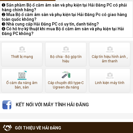
➊ Sản phầm Bộ ổ căm âm sàn và phụ kiện tại Hải Đăng PC có phải
hàng chính hãng?
➋ Mua Bộ ổ căm âm sàn và phụ kiện tại Hải Đăng Pc có giao hàng
toàn quốc không?
➌ Nhà cung cấp Hải Đăng PC có uy tín, danh tiếng?
➍ Có hỗ trợ kỹ thuật khi mua Bộ ổ căm âm sàn và phụ kiện tại Hải
Đăng PC không?
Thiết bị mạng
Bộ chia - Bộ gộp tín
Cáp tín hiệu hình ảnh ,
hiệu
âm thanh
Ổ cắm đa năng âm
Cáp chuyển đổi type-C
Linh kiện máy tính
bàn, sàn
Ugreen đa năng
KẾT NỐI VỚI MÁY TÍNH HẢI ĐĂNG
GỚI THIỆU VỀ HẢI ĐĂNG