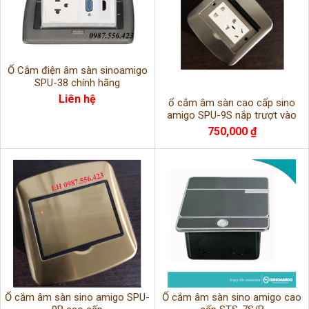
Ổ Cắm điện âm sàn sinoamigo
SPU-38 chính hãng
Liên hệ
ổ cắm âm sàn cao cấp sino
amigo SPU-9S nắp trượt vào
trong
750,000 ₫
Ổ cắm âm sàn sino amigo SPU-
Ổ cắm âm sàn sino amigo cao