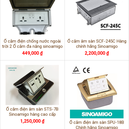
Ổ cắm điện chống nước ngoài
Ổ cắm âm sàn SCF-245C Hàng
trời 2 Ổ cắm đa năng sinoamigo
chính hãng Sinoamigo
AYR86-2US
449,000 ₫
2,200,000 ₫
Ổ cắm điện âm sàn STS-7B
Sinoamigo hàng cao cấp
1,250,000 ₫
Ổ cắm điện âm sàn SPU-18B
Chính hãng Sinoamigo