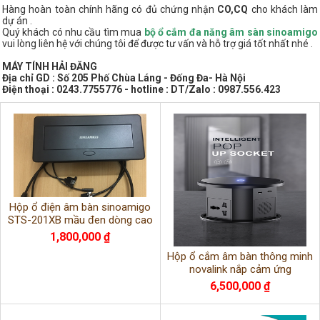
Hàng hoàn toàn chính hãng có đủ chứng nhận
CO,CQ
cho khách làm
dự án .
Quý khách có nhu cầu tìm mua
bộ ổ cắm đa năng âm sàn sinoamigo
vui lòng liên hệ với chúng tôi để được tư vấn và hỗ trợ giá tốt nhất nhé .
MÁY TÍNH HẢI ĐĂNG
Địa chỉ GD : Số 205 Phố Chùa Láng - Đống Đa- Hà Nội
Điện thoại : 0243.7755776 - hotline : DT/Zalo : 0987.556.423
Hộp ổ điện âm bàn sinoamigo
STS-201XB mầu đen dòng cao
cấp
1,800,000 ₫
Hộp ổ cắm âm bàn thông minh
novalink nắp cảm ứng
6,500,000 ₫