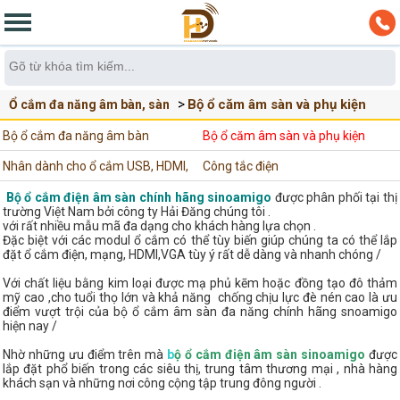
Bộ ổ căm âm sàn và phụ kiện
Ổ cắm đa năng âm bàn, sàn
Bộ ổ cắm đa năng âm bàn
Bộ ổ căm âm sàn và phụ kiện
Nhân dành cho ổ cắm USB, HDMI,
Công tắc điện
VGA, Quang,...
Bộ ổ cắm điện âm sàn chính hãng sinoamigo
được phân phối tại thị
trường Việt Nam bởi công ty Hải Đăng chúng tôi .
với rất nhiều mẫu mã đa dạng cho khách hàng lựa chọn .
Đặc biệt với các modul ổ cắm có thể tùy biến giúp chúng ta có thể lắp
đặt ổ cắm điện, mạng, HDMI,VGA tùy ý rất dễ dàng và nhanh chóng /
Với chất liệu bằng kim loại được mạ phủ kẽm hoặc đồng tạo đô thảm
mỹ cao ,cho tuổi thọ lớn và khả năng chống chịu lực đè nén cao là ưu
điểm vượt trội của bộ ổ cắm âm sàn đa năng chính hãng snoamigo
hiện nay /
Nhờ những ưu điểm trên mà
b
ộ ổ cắm điện âm sàn sinoamigo
được
lắp đặt phổ biến trong các siêu thị, trung tâm thương mại , nhà hàng
khách sạn và những nơi công cộng tập trung đông người .