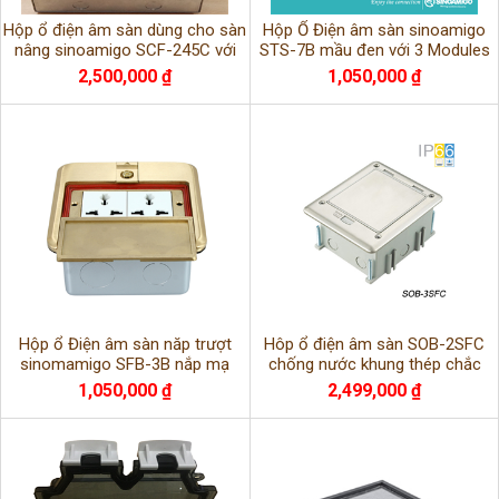
Hộp ổ điện âm sàn dùng cho sàn
Hộp Ổ Điện âm sàn sinoamigo
nâng sinoamigo SCF-245C với
STS-7B mầu đen với 3 Modules
12 ổ cắm
có thể thay thế tùy chỉnh
2,500,000 ₫
1,050,000 ₫
Hộp ổ Điện âm sàn năp trượt
Hôp ổ điện âm sàn SOB-2SFC
sinomamigo SFB-3B nắp mạ
chống nước khung thép chắc
đông thích hợp lắp sàn gỗ
chắn ( có thể thay đổi phụ kiện )
1,050,000 ₫
2,499,000 ₫