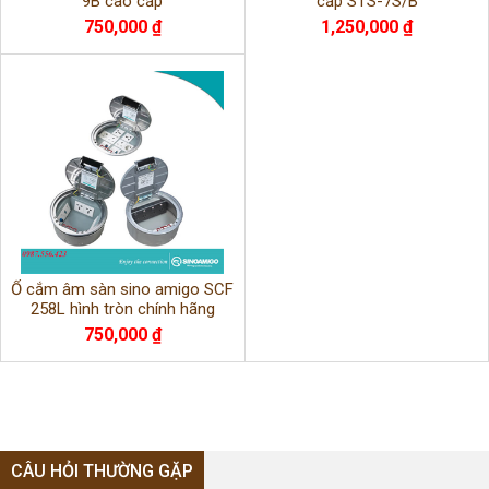
9B cao cấp
cấp STS-7S/B
750,000 ₫
1,250,000 ₫
Ổ cắm âm sàn sino amigo SCF
258L hình tròn chính hãng
750,000 ₫
CÂU HỎI THƯỜNG GẶP