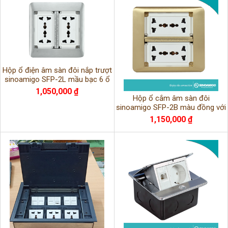
Hộp ổ điện âm sàn đôi nắp trượt
sinoamigo SFP-2L mầu bạc 6 ổ
cắm khung thép
1,050,000 ₫
Hộp ổ cắm âm sàn đôi
sinoamigo SFP-2B màu đồng với
6 ổ cắm dạng nắp trượt
1,150,000 ₫