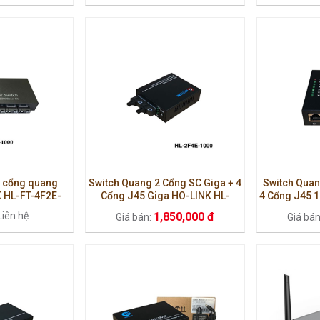
4 cổng quang
Switch Quang 2 Cổng SC Giga + 4
Switch Quan
K HL-FT-4F2E-
Cổng J45 Giga HO-LINK HL-
4 Cổng J45 
0
2F4E-1000
HL
Liên hệ
1,850,000 đ
Giá bán:
Giá bá