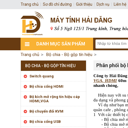
Trang chủ
|
Sơ đồ chỉ đường
|
Giới thiệu
|
Dịch vụ
|
Liên hệ
DANH MỤC SẢN PHẨM
Trang chủ
Bộ chia - Bộ gộp tín hiệu
Phân phối bộ
BỘ CHIA - BỘ GỘP TÍN HIỆU
Công ty Hải Đăng 
Switch quang
VGA, HDMI
60m 1
nhanh chóng,
Bộ chia cổng HDMI
Hiện nay với su th
Bộ kích mở rộng tín hiệu cáp
đa dạng và phong 
HDMI,VGA
Ví dụ như bạn m
quán cafe , phòng 
Bộ chuyển đổi KVM
1 Với các thiết bị 
- Bộ chia mở rộng 
Bộ chia cổng USB
- Bộ chia mở rộng 