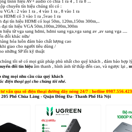
tisnn hiệu AV+ audio có chia 1 ra 4 , 1 ra 8 ...
 gộp chuyển tín hiệu chúng tôi có :
VGA : 2 vào 1 ra , 4 vào 1 ra , 8 vào 1 ra
 HDMI có 3 vào 1 ra ,5vao 1 ra
ch đại tín hiệu HDMI có loại 50m, 120m,150m 300m,..
ch đại tín hiệu VGA 50m,100m,200m,300m
n hiệu từ vga sang hdmi, hdmi sang vga,vga sang av ,av sang vga ....
ển đổi khác nữa/
 hàng hóa luôn đảm bảo chất lượng cao
 khi giao cho người tiêu dùng /
o những SP lỗi kỹ thuật
 chúng tôi sẽ có mọi giải pháp phù nhất cho quý khách , đảm bảo hợp lý
huyển đổi tín hiệu
âm thanh , hình ảnh từ thấp đến cao, và ngược lại ,
m
p ứng mọi nhu cầu của quý khách
 điện thoại gọi cho chúng tôi nhé.
ư vấn qua số điện thoại đường dây nóng 24/7 : hotline 0987.556.4
 Số 205 Phố Chùa Láng - Quận Đống Đa- Thanh Phố Hà Nội