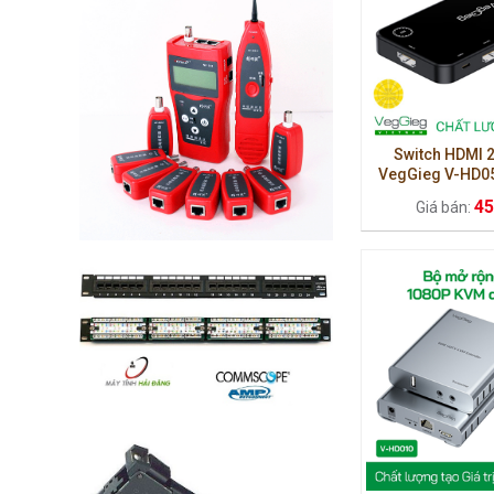
Switch HDMI 2.
VegGieg V-HD05
Giải pháp kết nối 
45
Giá bán:
màn hì