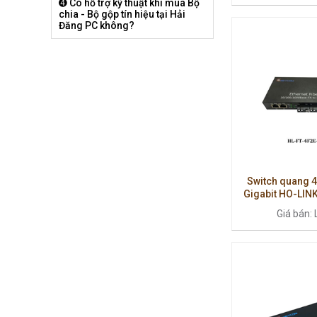
➍ Có hỗ trợ kỹ thuật khi mua Bộ
chia - Bộ gộp tín hiệu tại Hải
Đăng PC không?
Switch quang 
Gigabit HO-LIN
100
Giá bán: 