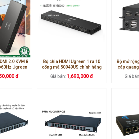
HDMI 2.0 KVM 8
Bộ chia HDMI Ugreen 1 ra 10
Bộ mở rộng
K@60Hz Ugreen
cổng mã 50949US chính hãng
cáp quang
ao cấp
cao cấp
50,000 đ
1,690,000 đ
Giá bán:
Giá bá