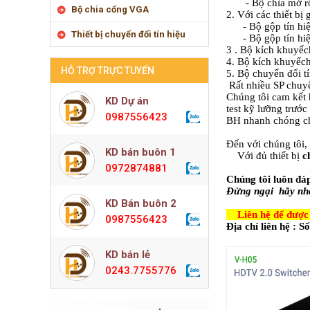
- Bộ chìa mở rộng 
Bộ chia cổng VGA
2. Với các thiết bị
- Bộ gộp tín hiệu 
Thiết bị chuyển đổi tín hiệu
- Bộ gộp tín hiệu
3 . Bộ kích khuyế
4. Bộ kích khuyế
HỖ TRỢ TRỰC TUYẾN
5. Bộ chuyển đổi tí
Rất nhiều SP chuy
Chúng tôi cam kết
KD Dự án
test kỹ lưỡng trước
0987556423
BH nhanh chóng ch
Đến với chúng tôi,
KD bán buôn 1
Với đủ thiết bị
c
0972874881
Chúng tôi luôn đá
Đừng ngại hãy nhấc
KD Bán buôn 2
Liên hệ để được t
0987556423
Địa chỉ liên hệ :
KD bán lẻ
0243.7755776