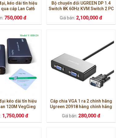
ại, kéo dài tín hiệu
Bộ chuyển đổi UGREEN DP 1.4
qua cáp Lan Cat6
Switch 8K 60Hz KVM Switch 2 PC
g Ugreen 90811EU
Chia sẻ 1 màn hình CM695-25962
750,000 đ
2,100,000 đ
án:
Giá bán:
ại kéo dài tín hiệu
Cáp chia VGA 1 ra 2 chính hãng
lan 120M VegGieg
Ugreen 20918 hàng chính hãng
1,750,000 đ
280,000 đ
n:
Giá bán: