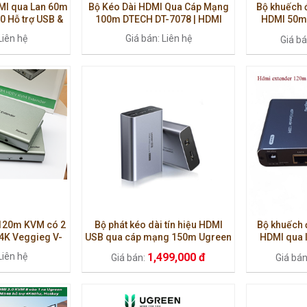
MI qua Lan 60m
Bộ Kéo Dài HDMI Qua Cáp Mạng
Bộ khuếch đ
 Hỗ trợ USB &
100m DTECH DT-7078 | HDMI
HDMI 50m 
ll HD 1080P
Extender Có IR | Hỗ Trợ POC |
chính hãn
Liên hệ
Giá bán: Liên hệ
Giá b
CAT6
 120m KVM có 2
Bộ phát kéo dài tín hiệu HDMI
Bộ khuếch đ
 4K Veggieg V-
USB qua cáp mạng 150m Ugreen
HDMI qua 
11
60323
Liên hệ
1,499,000 đ
Giá bán:
Giá bá