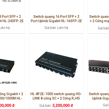
 Port SFP + 2
Switch quang 16 Port SFP + 2
Switch quan
bit HL-24SFP-2E
Port Uplink Gigabit HL-16SFP-2E
+ 2 Cổng mạ
LINK
Liên hệ
Giá bán: Liên hệ
Giá bá
ổng Gigabit + 2
HL-8F2E-1000 switch quang HO-
Switch quang
100/1000M HL-
LINK 8 cổng SC + 2 Cổng RJ45
Uplink Gig
1000
00,000 đ
3,200,000 đ
Giá 
Giá bán: