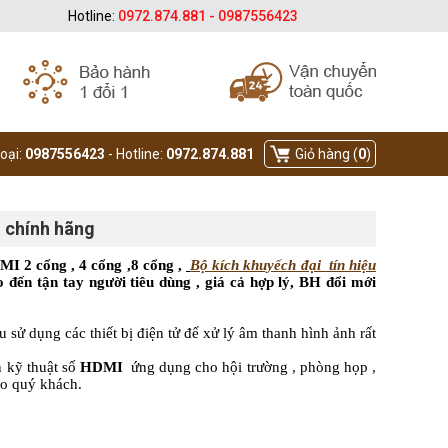
Hotline:
0972.874.881 - 0987556423
hoại:
0987556423
- Hotline:
0972.874.881
Giỏ hàng (
0
)
m chính hãng
 2 cổng , 4 cổng ,8 cổng ,
Bộ kích khuyếch đại tín hiệu
n tận tay người tiêu dùng , giá cả hợp lý, BH đổi mới
ử dụng các thiết bị điện tử để xử lý âm thanh hình ảnh rất
 kỹ thuật số
HDMI
ứng dụng cho hội trường , phòng họp ,
ho quý khách.