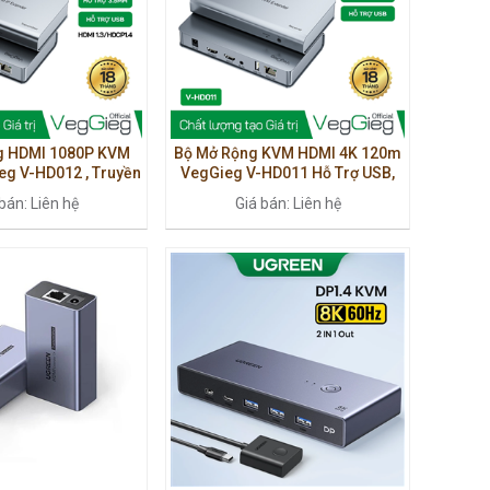
g HDMI 1080P KVM
Bộ Mở Rộng KVM HDMI 4K 120m
g V-HD012 , Truyền
VegGieg V-HD011 Hỗ Trợ USB,
 USB Qua Cáp Mạng
Âm Thanh, Điều Khiển Từ Xa
bán: Liên hệ
Giá bán: Liên hệ