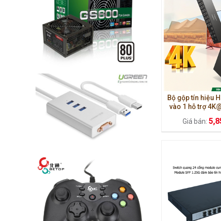
Bộ gộp tín hiệu 
vào 1 hỗ trợ 4
80963 c
5,8
Giá bán: