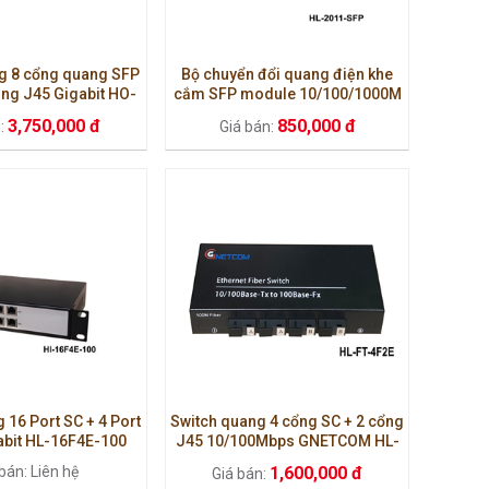
g 8 cổng quang SFP
Bộ chuyển đổi quang điện khe
ng J45 Gigabit HO-
cắm SFP module 10/100/1000M
 HL-8SFP-2E
HO-LINK HL-2011-SFP
3,750,000 đ
850,000 đ
n:
Giá bán:
 16 Port SC + 4 Port
Switch quang 4 cổng SC + 2 cổng
abit HL-16F4E-100
J45 10/100Mbps GNETCOM HL-
FT-4F2E
bán: Liên hệ
1,600,000 đ
Giá bán: