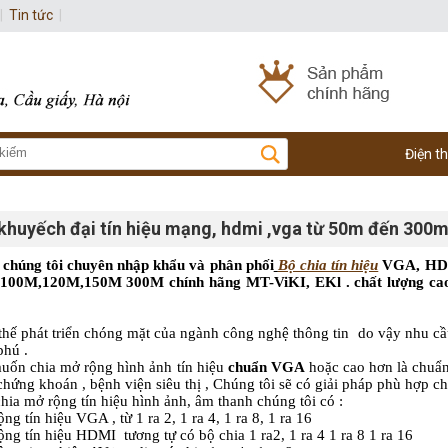
|
Tin tức
|
Điện t
 khuyếch đại tín hiệu mạng, hdmi ,vga từ 50m đến 300
chúng tôi chuyên nhập khẩu và phân phối
Bộ chia tín hiệu
VGA, HDMI
00M,120M,150M 300M chính hãng MT-ViKI, EKl . chất lượng cao đế
ế phát triển chóng mặt của ngành công nghệ thông tin do vậy nhu cầu s
phú .
uốn chia mở rộng hình ảnh tín hiệu
chuẩn VGA
hoặc cao hơn là chuẩn
chứng khoán , bệnh viện siêu thị , Chúng tôi sẽ có giải pháp phù hợp c
chia mở rộng tín hiệu hình ảnh, âm thanh chúng tôi có :
tín hiệu VGA , từ 1 ra 2, 1 ra 4, 1 ra 8, 1 ra 16
tín hiệu HDMI tương tự có bộ chia 1 ra2, 1 ra 4 1 ra 8 1 ra 16