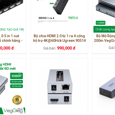
0 5 in 1 out
Bộ chia HDMI 2.0 từ 1 ra 4 cổng
Bộ Mở Rộn
 chính hãng -
hỗ trợ 4K@60Hzk Ugreen 90514
200m VegGie
5 thiết bị ra 1
Hình Ảnh &
0,000 đ
990,000 đ
Giá 
Giá bán:
nh hi