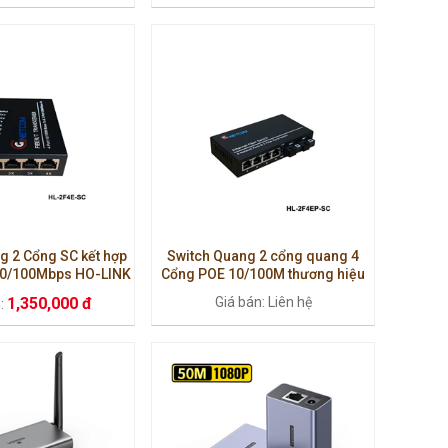
g 2 Cổng SC kết hợp
Switch Quang 2 cổng quang 4
10/100Mbps HO-LINK
Cổng POE 10/100M thương hiệu
-2F4E-SC
HO-LINK HL-2F4EP-SC
1,350,000 đ
Giá bán: Liên hệ
n: