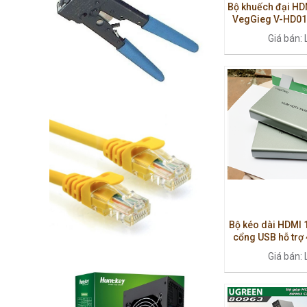
Bộ khuếch đại HD
VegGieg V-HD010
Âm thanh, Fu
Giá bán: 
Bộ kéo dài HDMI
cổng USB hỗ trợ
HD0
Giá bán: 