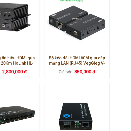
 tín hiệu HDMI qua
Bộ kéo dài HDMI 60M qua cáp
 20Km HoLink HL-
mạng LAN (RJ45) VegGieg V-
H20iF
HD60 hàng chính hãng
2,800,000 đ
850,000 đ
n:
Giá bán: