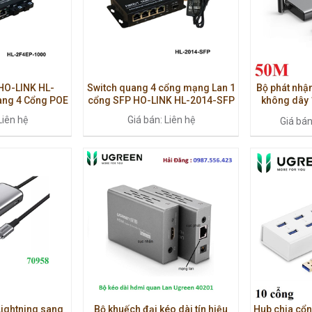
HO-LINK HL-
Switch quang 4 cổng mạng Lan 1
Bộ phát nhậ
ang 4 Cổng POE
cổng SFP HO-LINK HL-2014-SFP
không dây
1000M
5Ghz Ugree
Liên hệ
Giá bán: Liên hệ
Giá bá
Lightning sang
Bộ khuếch đại kéo dài tín hiệu
Hub chia cổ