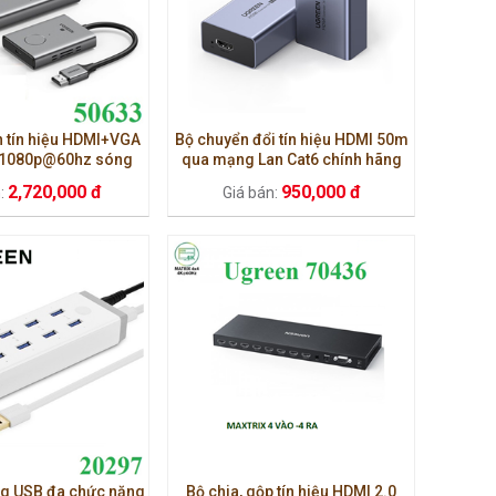
n tín hiệu HDMI+VGA
Bộ chuyển đổi tín hiệu HDMI 50m
 1080p@60hz sóng
qua mạng Lan Cat6 chính hãng
n 50633A (vỏ nhôm)
Ugreen 90811EU
2,720,000 đ
950,000 đ
n:
Giá bán:
ng USB đa chức năng
Bộ chia, gộp tín hiệu HDMI 2.0