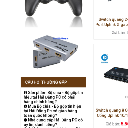
Switch quang 24
Port Uplink Giga
Giá bán: 
CÂU HỎI THƯỜNG GẶP
➊ Sản phầm Bộ chia - Bộ gộp tín
hiệu tại Hải Đăng PC có phải
hàng chính hãng?
➋ Mua Bộ chia - Bộ gộp tín hiệu
Switch quang 8 C
tại Hải Đăng Pc có giao hàng
Cổng Uplink 10/
toàn quốc không?
➌ Nhà cung cấp Hải Đăng PC có
8FG2E-
5,5
Giá bán:
uy tín, danh tiếng?