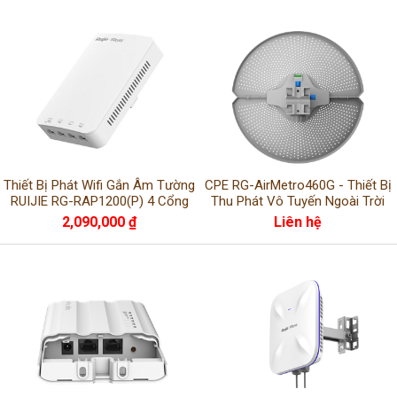
Thiết Bị Phát Wifi Gắn Âm Tường
CPE RG-AirMetro460G - Thiết Bị
RUIJIE RG-RAP1200(P) 4 Cổng
Thu Phát Vô Tuyến Ngoài Trời
LAN
Dòng AirMetro Reyee
2,090,000 ₫
Liên hệ