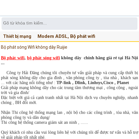
Modem ADSL, Bộ phát wifi
Thiết bị mạng
Bộ phát sóng Wifi không dây Ruijie
Bộ phát wifi
,
bộ phát sóng wifi
không dây chính hãng giá rẻ tại Hà Nội
...
Công ty Hải Đăng chúng tôi chuyên tư vấn giải pháp và cung cấp thiết bị
phát sóng không dây cho gia đình , văn phòng công ty , tòa nhà , khách sạn
... với các hãng nổi tiếng như :
TP-link , Dlink, Linhsys,Cisco , Planet
Giải pháp mạng không dây cho các trung tâm thương mại , công cộng , ngoài
trời và gia đình/
Đặc biệt với giá cả cạnh tranh nhất tại Hà Nội dịch vụ chuyên nghiệp, nhanh
chóng , BH đổi mới.
Nhận Thi công hệ thống mạng lan , nội bộ cho các công trình , tòa nhà, văn
phòng công ty và dân dụng/
Thi công hệ thống camera giám sát an ninh , ......
Quý khách có nhu cầu vui lòng liên hệ với chúng tôi để được tư vấn và hỗ trợ
về giải pháp tốt nhất nhé.