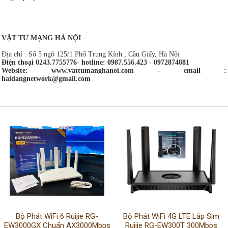
VẬT TƯ MẠNG HÀ NỘI
Địa chỉ : Số 5 ngõ 125/1 Phố Trung Kính , Cầu Giấy, Hà Nội
Điện thoại 0243.7755776- hotline: 0987.556.423 - 0972874881
Website: www.vattumanghanoi.com - email :
haidangnetwork@gmail.com
Bộ Phát WiFi 6 Ruijie RG-
Bộ Phát WiFi 4G LTE Lắp Sim
EW3000GX Chuẩn AX3000Mbps
Ruijie RG-EW300T 300Mbps