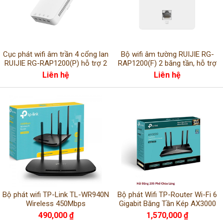
Cục phát wifi âm trần 4 cổng lan
Bộ wifi âm tường RUIJIE RG-
RUIJIE RG-RAP1200(P) hỗ trợ 2
RAP1200(F) 2 băng tần, hỗ trợ
băng tần 2.4GHz 5GHz cho
tối đa 110 người dùng
Liên hệ
Liên hệ
khách sạn
Bộ phát wifi TP-Link TL-WR940N
Bộ phát Wifi TP-Router Wi-Fi 6
Wireless 450Mbps
Gigabit Băng Tần Kép AX3000
TP-Link Archer AX50
490,000 ₫
1,570,000 ₫