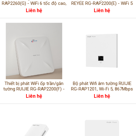
RAP2260(G) - WiFi 6 tốc độ cao,
REYEE RG-RAP2200(E) - WiFi 5
kết nối ổn định
tốc độ cao, hỗ trợ MU-MIMO
Liên hệ
Liên hệ
Thiết bị phát WiFi ốp trần/gắn
Bộ phát Wifi âm tường RUIJIE
tường RUIJIE RG-RAP2200(F) -
RG-RAP1201, Wi-Fi 5, 867Mbps
Hiệu suất vượt trội, kết nối ổn
at 5GHz
Liên hệ
Liên hệ
định