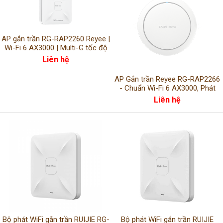
AP gắn trần RG-RAP2260 Reyee |
Wi-Fi 6 AX3000 | Multi-G tốc độ
cao chuẩn doanh nghiệp
Liên hệ
AP Gắn trần Reyee RG-RAP2266
- Chuẩn Wi-Fi 6 AX3000, Phát
Sóng Mạnh Mẽ Trong Nhà
Liên hệ
Bộ phát WiFi gắn trần RUIJIE RG-
Bộ phát WiFi gắn trần RUIJIE