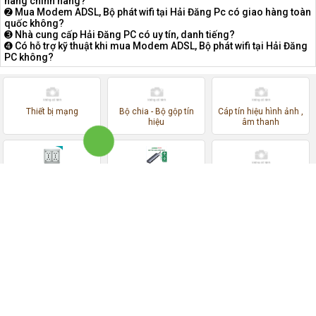
hàng chính hãng?
➋ Mua Modem ADSL, Bộ phát wifi tại Hải Đăng Pc có giao hàng toàn
quốc không?
➌ Nhà cung cấp Hải Đăng PC có uy tín, danh tiếng?
➍ Có hỗ trợ kỹ thuật khi mua Modem ADSL, Bộ phát wifi tại Hải Đăng
PC không?
Thiết bị mạng
Bộ chia - Bộ gộp tín
Cáp tín hiệu hình ảnh ,
hiệu
âm thanh
Ổ cắm đa năng âm
Cáp chuyển đổi type-C
Linh kiện máy tính
bàn, sàn
Ugreen đa năng
KẾT NỐI VỚI MÁY TÍNH HẢI ĐĂNG
Máy Tính Hải Đăng
GỚI THIỆU VỀ HẢI ĐĂNG