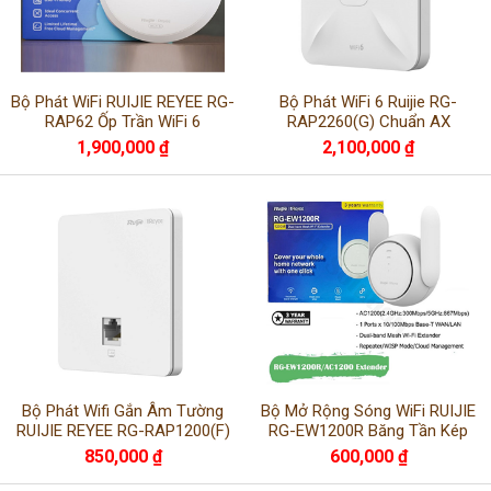
Bộ Phát WiFi RUIJIE REYEE RG-
Bộ Phát WiFi 6 Ruijie RG-
RAP62 Ốp Trần WiFi 6
RAP2260(G) Chuẩn AX
AX1800Mbps
1800Mbps
1,900,000 ₫
2,100,000 ₫
Bộ Phát Wifi Gắn Âm Tường
Bộ Mở Rộng Sóng WiFi RUIJIE
RUIJIE REYEE RG-RAP1200(F)
RG-EW1200R Băng Tần Kép
850,000 ₫
600,000 ₫