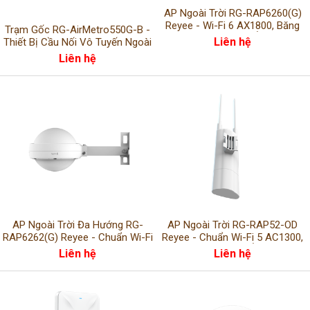
AP Ngoài Trời RG-RAP6260(G)
Reyee - Wi-Fi 6 AX1800, Băng
Trạm Gốc RG-AirMetro550G-B -
Tần Kép Gigabit Ổn Định
Liên hệ
Thiết Bị Cầu Nối Vô Tuyến Ngoài
Trời Công Suất Lớn
Liên hệ
AP Ngoài Trời Đa Hướng RG-
AP Ngoài Trời RG-RAP52-OD
RAP6262(G) Reyee - Chuẩn Wi-Fi
Reyee - Chuẩn Wi-Fi 5 AC1300,
6 AX1800, Phủ Sóng Rộng
Băng Tần Kép Ổn Định
Liên hệ
Liên hệ