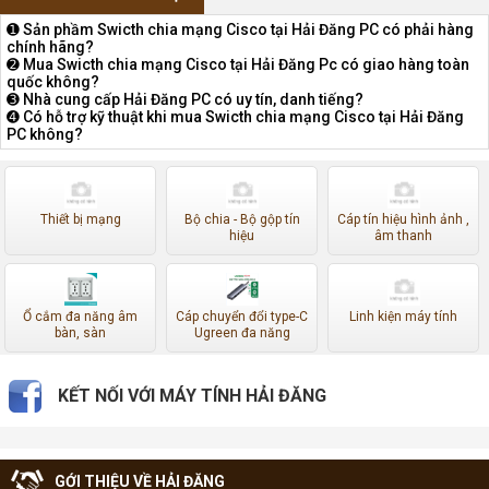
➊ Sản phầm Swicth chia mạng Cisco tại Hải Đăng PC có phải hàng
chính hãng?
➋ Mua Swicth chia mạng Cisco tại Hải Đăng Pc có giao hàng toàn
quốc không?
➌ Nhà cung cấp Hải Đăng PC có uy tín, danh tiếng?
➍ Có hỗ trợ kỹ thuật khi mua Swicth chia mạng Cisco tại Hải Đăng
PC không?
Thiết bị mạng
Bộ chia - Bộ gộp tín
Cáp tín hiệu hình ảnh ,
hiệu
âm thanh
Ổ cắm đa năng âm
Cáp chuyển đổi type-C
Linh kiện máy tính
bàn, sàn
Ugreen đa năng
KẾT NỐI VỚI MÁY TÍNH HẢI ĐĂNG
GỚI THIỆU VỀ HẢI ĐĂNG