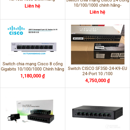
Switch chia mạng Cisco 24 Cổng
CBS110-16T-EU
10/100/1000 chính hãng-
Liên hệ
CBS110-24T-EU
Liên hệ
Switch chia mạng Cisco 8 cổng
Switch CISCO SF350-24-K9-EU
Gigabits 10/100/1000 Chính hãng
24-Port 10 /100
-CBS110-8T-D-EU
1,180,000 ₫
4,750,000 ₫