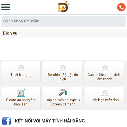
Dịch vụ
Thiết bị mạng
Bộ chia - Bộ gộp tín
Cáp tín hiệu hình ảnh ,
hiệu
âm thanh
Ổ cắm đa năng âm
Cáp chuyển đổi type-C
Linh kiện máy tính
bàn, sàn
Ugreen đa năng
KẾT NỐI VỚI MÁY TÍNH HẢI ĐĂNG