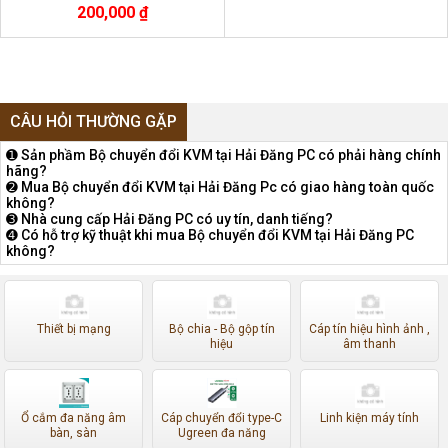
200,000 ₫
CÂU HỎI THƯỜNG GẶP
➊ Sản phầm Bộ chuyển đổi KVM tại Hải Đăng PC có phải hàng chính
hãng?
➋ Mua Bộ chuyển đổi KVM tại Hải Đăng Pc có giao hàng toàn quốc
không?
➌ Nhà cung cấp Hải Đăng PC có uy tín, danh tiếng?
➍ Có hỗ trợ kỹ thuật khi mua Bộ chuyển đổi KVM tại Hải Đăng PC
không?
Thiết bị mạng
Bộ chia - Bộ gộp tín
Cáp tín hiệu hình ảnh ,
hiệu
âm thanh
Ổ cắm đa năng âm
Cáp chuyển đổi type-C
Linh kiện máy tính
bàn, sàn
Ugreen đa năng