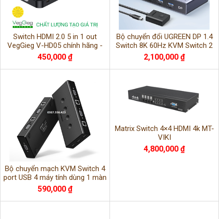
Switch HDMI 2.0 5 in 1 out
Bộ chuyển đổi UGREEN DP 1.4
VegGieg V-HD05 chính hãng -
Switch 8K 60Hz KVM Switch 2
Giải pháp kết nối 5 thiết bị ra 1
PC Chia sẻ 1 màn hình CM695-
450,000 ₫
2,100,000 ₫
màn hình hi
25962
Matrix Switch 4×4 HDMI 4k MT-
VIKI
4,800,000 ₫
Bộ chuyển mạch KVM Switch 4
port USB 4 máy tính dùng 1 màn
hình Ugreen 50280
590,000 ₫