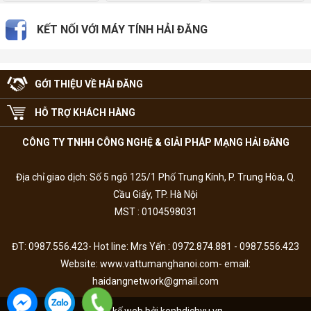
KẾT NỐI VỚI MÁY TÍNH HẢI ĐĂNG
GỚI THIỆU VỀ HẢI ĐĂNG
HỖ TRỢ KHÁCH HÀNG
CÔNG TY TNHH CÔNG NGHỆ & GIẢI PHÁP MẠNG HẢI ĐĂNG
Địa chỉ giao dịch: Số 5 ngõ 125/1 Phố Trung Kính, P. Trung Hòa, Q.
Cầu Giấy, TP. Hà Nội
MST : 0104598031
ĐT: 0987.556.423- Hot line: Mrs Yến : 0972.874.881 - 0987.556.423
Website: www.vattumanghanoi.com- email:
haidangnetwork@gmail.com