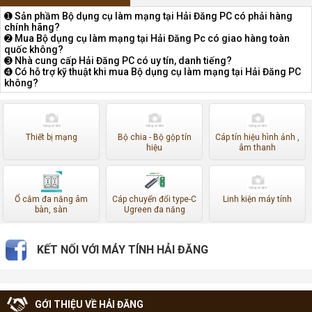
➊ Sản phầm Bộ dụng cụ làm mạng tại Hải Đăng PC có phải hàng
chính hãng?
➋ Mua Bộ dụng cụ làm mạng tại Hải Đăng Pc có giao hàng toàn
quốc không?
➌ Nhà cung cấp Hải Đăng PC có uy tín, danh tiếng?
➍ Có hỗ trợ kỹ thuật khi mua Bộ dụng cụ làm mạng tại Hải Đăng PC
không?
Thiết bị mạng
Bộ chia - Bộ gộp tín
Cáp tín hiệu hình ảnh ,
hiệu
âm thanh
Ổ cắm đa năng âm
Cáp chuyển đổi type-C
Linh kiện máy tính
bàn, sàn
Ugreen đa năng
KẾT NỐI VỚI MÁY TÍNH HẢI ĐĂNG
GỚI THIỆU VỀ HẢI ĐĂNG