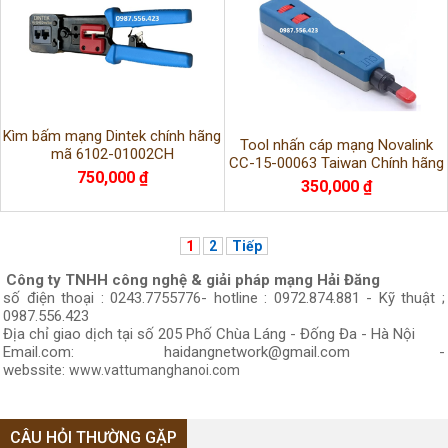
Kìm bấm mạng Dintek chính hãng
Tool nhấn cáp mạng Novalink
mã 6102-01002CH
CC-15-00063 Taiwan Chính hãng
750,000 ₫
350,000 ₫
1
2
Tiếp
Công ty TNHH công nghệ & giải pháp mạng Hải Đăng
số điện thoại : 0243.7755776- hotline : 0972.874.881 - Kỹ thuật ;
0987.556.423
Địa chỉ giao dịch tại số 205 Phố Chùa Láng - Đống Đa - Hà Nội
Email.com: haidangnetwork@gmail.com -
webssite:
www.vattumanghanoi.com
CÂU HỎI THƯỜNG GẶP