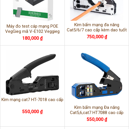
Kìm bấm mạng đa năng
Máy đo test cáp mạng POE
Cat5/6/7 cao cấp kèm dao tuốt
VegGieg mã V-E102 Veggieg
dây mạng
750,000 ₫
hàng nhập khẩu chính hãng
180,000 ₫
Kìm mạng cat7 HT-7018 cao cấp
Kìm bấm mạng Đa năng
550,000 ₫
Cat5,6,cat7 HT7088 cao cấp
550,000 ₫