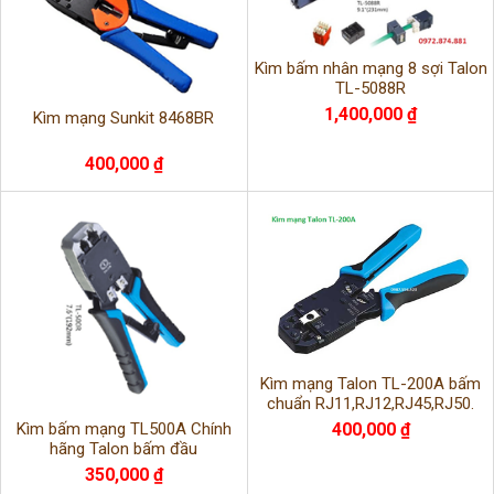
Kìm bấm nhân mạng 8 sợi Talon
TL-5088R
1,400,000 ₫
Kìm mạng Sunkit 8468BR
400,000 ₫
Kìm mạng Talon TL-200A bấm
chuẩn RJ11,RJ12,RJ45,RJ50.
Kìm bấm mạng TL500A Chính
400,000 ₫
hãng Talon bấm đầu
RJ11,RJ12,RJ45.
350,000 ₫