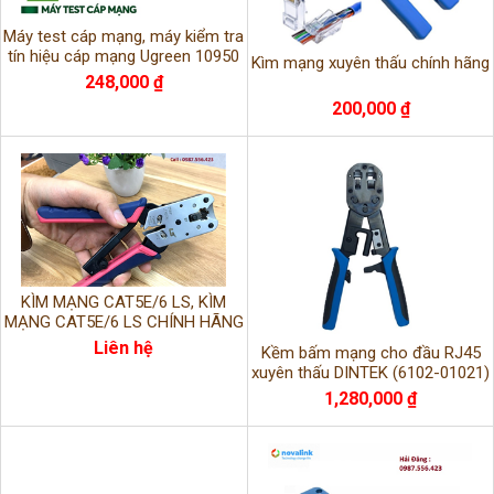
Máy test cáp mạng, máy kiểm tra
tín hiệu cáp mạng Ugreen 10950
Kìm mạng xuyên thấu chính hãng
chính hãng
248,000 ₫
200,000 ₫
KÌM MẠNG CAT5E/6 LS, KÌM
MẠNG CAT5E/6 LS CHÍNH HÃNG
P/N: LS-CT-C5E(6)-SI-1
Liên hệ
Kềm bấm mạng cho đầu RJ45
xuyên thấu DINTEK (6102-01021)
1,280,000 ₫