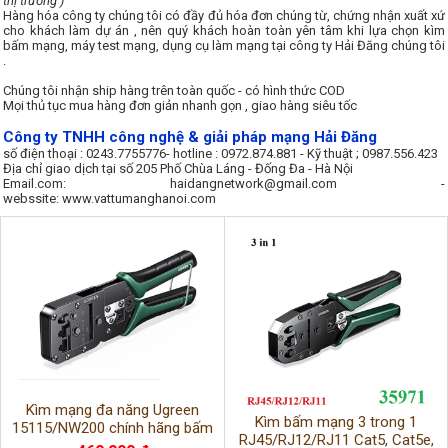
thị trường )
Hàng hóa công ty chúng tôi có đầy đủ hóa đơn chúng từ, chứng nhận xuất xứ
cho khách làm dự án , nên quý khách hoàn toàn yên tâm khi lựa chọn kìm
bấm mạng, máy test mạng, dụng cụ làm mạng tại công ty Hải Đăng chúng tôi
.
Chúng tôi nhận ship hàng trên toàn quốc - có hình thức COD
Mọi thủ tục mua hàng đơn giản nhanh gọn , giao hàng siêu tốc
Công ty TNHH công nghệ & giải pháp mạng Hải Đăng
số điện thoại : 0243.7755776- hotline : 0972.874.881 - Kỹ thuật ; 0987.556.423
Địa chỉ giao dịch tại số 205 Phố Chùa Láng - Đống Đa - Hà Nội
Email.com: haidangnetwork@gmail.com -
webssite:
www.vattumanghanoi.com
Kìm mạng đa năng Ugreen
Kìm bấm mạng 3 trong 1
15115/NW200 chính hãng bấm
RJ45/RJ12/RJ11 Cat5, Cat5e,
chuẩn RJ11,RJ12,RJ45