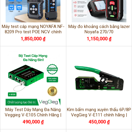
Máy test cáp mạng NOYAFA NF-
Máy đo khoảng cách bằng lazer
8209 Pro test POE NCV chính
Noyafa 270/70
hãng
1,850,000 ₫
1,150,000 ₫
Máy Test Dây Mạng Đa Năng
Kìm bấm mạng xuyên thấu 6P/8P
Veggieg V-E105 Chính Hãng |
VegGieg V-E111 chính hãng |
Kiểm Tra LAN, RJ45, RJ11
Bấm hạt RJ45, RJ11 nhanh, chắc
490,000 ₫
450,000 ₫
chắn