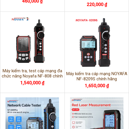
460,000 ₫
Cat6 Ugreen 35971/NW304
220,000 ₫
Máy kiểm tra, test cáp mạng đa
Máy kiểm tra cáp mạng NOYAFA
chức năng Noyafa NF-808 chính
NF-8209S chính hãng
hãng
1,540,000 ₫
1,650,000 ₫