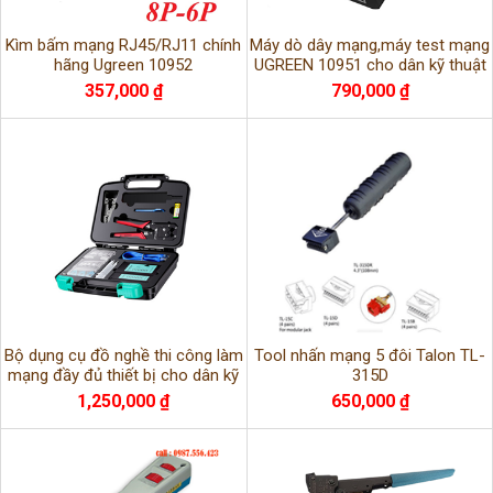
Kìm bấm mạng RJ45/RJ11 chính
Máy dò dây mạng,máy test mạng
hãng Ugreen 10952
UGREEN 10951 cho dân kỹ thuật
làm mạng tiện lợi
357,000 ₫
790,000 ₫
Bộ dụng cụ đồ nghề thi công làm
Tool nhấn mạng 5 đôi Talon TL-
mạng đầy đủ thiết bị cho dân kỹ
315D
thuật Samzhe SZ110
1,250,000 ₫
650,000 ₫