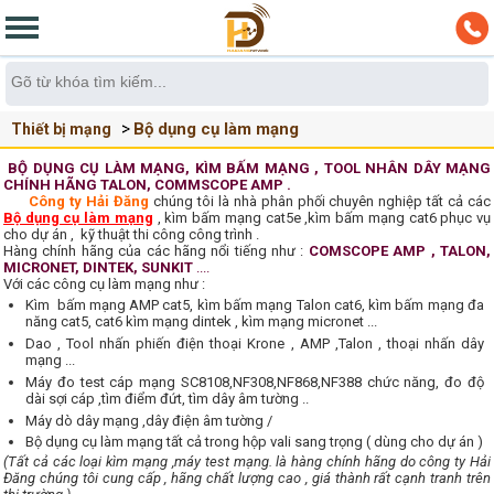
Bộ dụng cụ làm mạng
Thiết bị mạng
BỘ DỤNG CỤ LÀM MẠNG, KÌM BẤM MẠNG , TOOL NHÂN DÂY MẠNG
CHÍNH HÃNG TALON, COMMSCOPE AMP .
Công ty Hải Đăng
chúng tôi là nhà phân phối chuyên nghiệp tất cả các
Bộ dụng cụ làm mạng
, kìm bấm mạng cat5e ,kìm bấm mạng cat6 phục vụ
cho dự án , kỹ thuật thi công công trình .
Hàng chính hãng của các hãng nổi tiếng như :
COMSCOPE
AMP , TALON,
MICRONET, DINTEK, SUNKIT
....
Với các công cụ làm mạng như :
Kìm bấm mạng AMP cat5, kìm bấm mạng Talon cat6, kìm bấm mạng đa
năng cat5, cat6 kìm mạng dintek , kìm mạng micronet ...
Dao , Tool nhấn phiến điện thoại Krone , AMP ,Talon , thoại nhấn dây
mạng ...
Máy đo test cáp mạng SC8108,NF308,NF868,NF388 chức năng, đo độ
dài sợi cáp ,tìm điểm đứt, tìm dây âm tường ..
Máy dò dây mạng ,dây điện âm tường /
Bộ dụng cụ làm mạng tất cả trong hộp vali sang trọng ( dùng cho dự án )
(Tất cả các loại kìm mạng ,máy test mạng. là hàng chính hãng do công ty Hải
Đăng chúng tôi cung cấp , hãng chất lượng cao , giá thành rất cạnh tranh trên