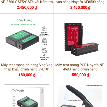
NF-8506 CAT5/CAT6 với kiểm tra
vạn năng Noyafa NF8509 hàng
PoE/PING cao cấp
chính hãng
2,450,000 ₫
2,450,000 ₫
Máy test mạng đa năng VegGieg
Máy test mạng POE Noyafa NF-
nhập khẩu chính hãng V-E101
468S hàng chính hãng
180,000 ₫
550,000 ₫