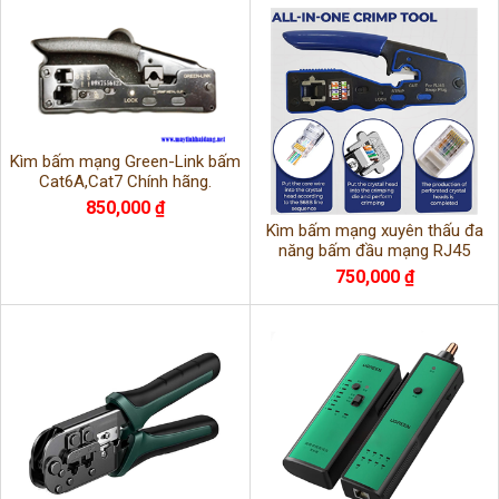
Kìm bấm mạng Green-Link bấm
Cat6A,Cat7 Chính hãng.
850,000 ₫
Kìm bấm mạng xuyên thấu đa
năng bấm đầu mạng RJ45
cat5e,cat,6,Cat6A
750,000 ₫