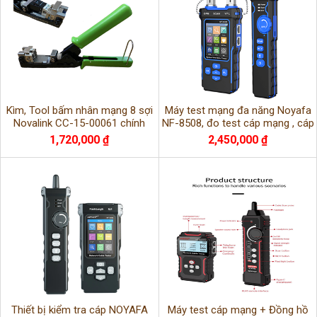
Kìm, Tool bấm nhân mạng 8 sợi
Máy test mạng đa năng Noyafa
Novalink CC-15-00061 chính
NF-8508, đo test cáp mạng , cáp
hãng
quang , hàng chính hãng
1,720,000 ₫
2,450,000 ₫
Thiết bị kiểm tra cáp NOYAFA
Máy test cáp mạng + Đồng hồ