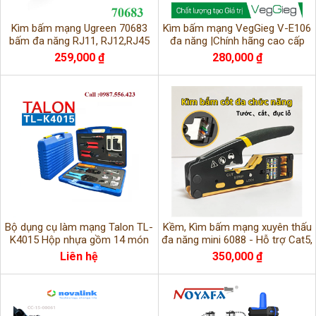
Kìm bấm mạng Ugreen 70683
Kìm bấm mạng VegGieg V-E106
bấm đa năng RJ11, RJ12,RJ45
đa năng |Chính hãng cao cấp
259,000 ₫
280,000 ₫
Bộ dụng cụ làm mạng Talon TL-
Kềm, Kìm bấm mạng xuyên thấu
K4015 Hộp nhựa gồm 14 món
đa năng mini 6088 - Hỗ trợ Cat5,
chuyên dụng , hàng chính hãng
Cat6, Cat7 cao cấp
Liên hệ
350,000 ₫