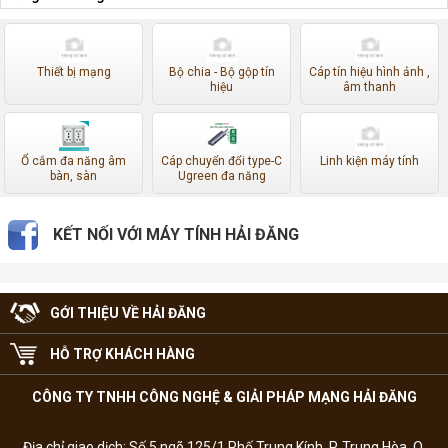
Thiết bị mạng
Bộ chia - Bộ gộp tín
Cáp tín hiệu hình ảnh ,
hiệu
âm thanh
Ổ cắm đa năng âm
Cáp chuyển đổi type-C
Linh kiện máy tính
bàn, sàn
Ugreen đa năng
KẾT NỐI VỚI MÁY TÍNH HẢI ĐĂNG
GỚI THIỆU VỀ HẢI ĐĂNG
HỖ TRỢ KHÁCH HÀNG
CÔNG TY TNHH CÔNG NGHỆ & GIẢI PHÁP MẠNG HẢI ĐĂNG
Địa chỉ giao dịch: Số 5 ngõ 125/1 Phố Trung Kính, P. Trung Hòa, Q.