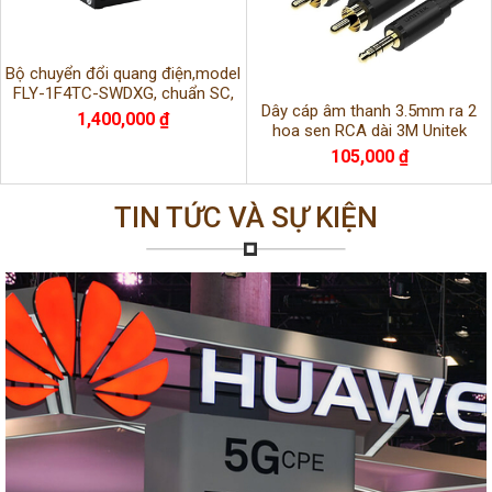
Bộ chuyển đổi quang điện,model
FLY-1F4TC-SWDXG, chuẩn SC,
Dây cáp âm thanh 3.5mm ra 2
sợi đôi, 1000M Single mode, 1
1,400,000 ₫
hoa sen RCA dài 3M Unitek
cổng quang,
C9022BK
105,000 ₫
TIN TỨC VÀ SỰ KIỆN