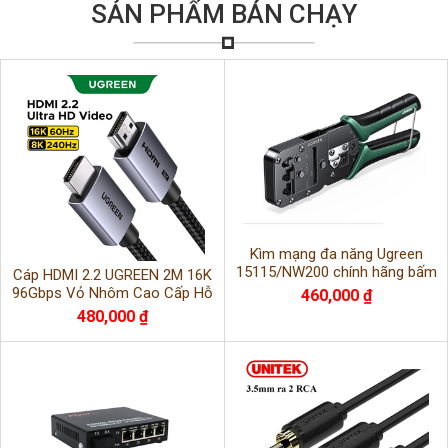
SẢN PHẨM BÁN CHẠY
Kìm mạng đa năng Ugreen
15115/NW200 chính hãng bấm
Cáp HDMI 2.2 UGREEN 2M 16K
chuẩn RJ11,RJ12,RJ45
96Gbps Vỏ Nhôm Cao Cấp Hỗ
460,000 ₫
Trợ 16K@60Hz 8K@120Hz
480,000 ₫
Chuẩn HDMI 2.2 Chính Hãng