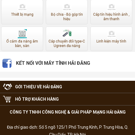
Thiết bị mạng
Bộ chia - Bộ gộp tín
Cáp tín hiệu hình ảnh ,
hiệu
âm thanh
Ổ cắm đa năng âm
Cáp chuyển đổi type-C
Linh kiện máy tính
bàn, sàn
Ugreen đa năng
KẾT NỐI VỚI MÁY TÍNH HẢI ĐĂNG
GỚI THIỆU VỀ HẢI ĐĂNG
HỖ TRỢ KHÁCH HÀNG
CÔNG TY TNHH CÔNG NGHỆ & GIẢI PHÁP MẠNG HẢI ĐĂNG
Địa chỉ giao dịch: Số 5 ngõ 125/1 Phố Trung Kính, P. Trung Hòa, Q.
Cầu Giấy, TP. Hà Nội