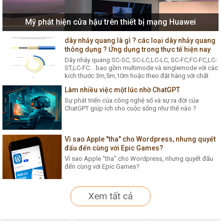
Mỹ phát hiện cửa hậu trên thiết bị mạng Huawei
dây nhảy quang là gì ? các loại dây nhảy quang
thông dụng ? Ứng dụng trong thực tế hiện nay
Dây nhảy quang SC-SC, SC-LC,LC-LC, SC-FC,FC-FC,LC-
ST,LC-FC... bao gồm multimode và singlemode với các
kích thước 3m,5m,10m hoặc theo đặt hàng với chất
lượng tốt, giá thành hợp lý
Làm nhiều việc một lúc nhờ ChatGPT
Sự phát triển của công nghệ số và sự ra đời của
ChatGPT giúp ích cho cuộc sống như thế nào ?
Vì sao Apple "tha" cho Wordpress, nhưng quyết
đấu đến cùng với Epic Games?
Vì sao Apple "tha" cho Wordpress, nhưng quyết đấu
đến cùng với Epic Games?
Xem tất cả