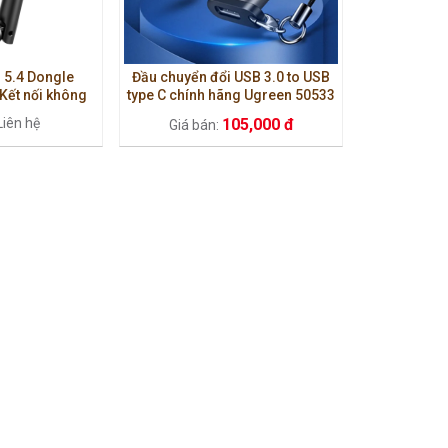
 5.4 Dongle
Đầu chuyển đổi USB 3.0 to USB
Kết nối không
type C chính hãng Ugreen 50533
 độ cao cho PC
Liên hệ
105,000 đ
Giá bán: