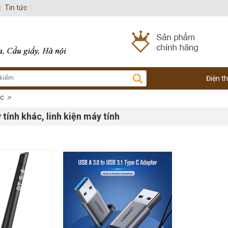
|
Tin tức
|
Điện t
ác
 tính khác, linh kiện máy tính