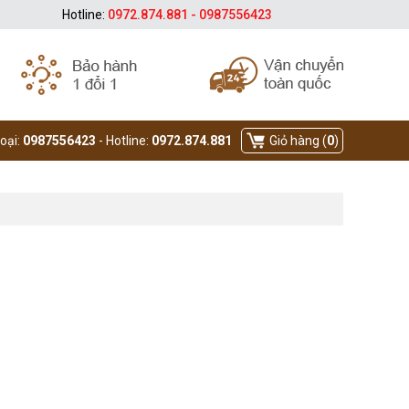
Hotline:
0972.874.881 - 0987556423
hoại:
0987556423
- Hotline:
0972.874.881
Giỏ hàng (
0
)