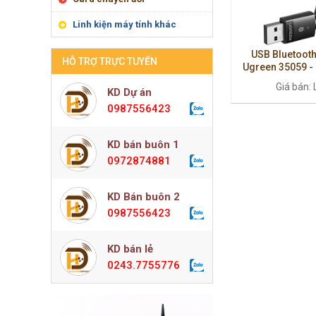
Linh kiện máy tính khác
USB Bluetooth
HỖ TRỢ TRỰC TUYẾN
Ugreen 35059 - 
dây ổn định, tốc
Giá bán: 
KD Dự án
0987556423
KD bán buôn 1
0972874881
KD Bán buôn 2
0987556423
KD bán lẻ
0243.7755776