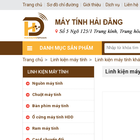
Trang chủ
|
Sơ đồ chỉ đường
|
Giới thiệu
|
Dịch vụ
|
Liên hệ
DANH MỤC SẢN PHẨM
Trang chủ
Linh kiện máy tính
Linh kiện máy tính kh
Linh kiện máy
LINH KIỆN MÁY TÍNH
Nguồn máy tính
Chuột máy tính
Bàn phím máy tinh
Ổ cứng máy tính HDD
Ram máy tính
Card chuyển đổi