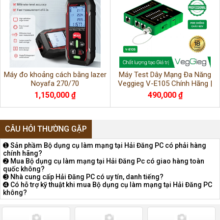
Máy đo khoảng cách bằng lazer
Máy Test Dây Mạng Đa Năng
Noyafa 270/70
Veggieg V-E105 Chính Hãng |
Kiểm Tra LAN, RJ45, RJ11
1,150,000 ₫
490,000 ₫
CÂU HỎI THƯỜNG GẶP
➊ Sản phầm Bộ dụng cụ làm mạng tại Hải Đăng PC có phải hàng
chính hãng?
➋ Mua Bộ dụng cụ làm mạng tại Hải Đăng Pc có giao hàng toàn
quốc không?
➌ Nhà cung cấp Hải Đăng PC có uy tín, danh tiếng?
➍ Có hỗ trợ kỹ thuật khi mua Bộ dụng cụ làm mạng tại Hải Đăng PC
không?