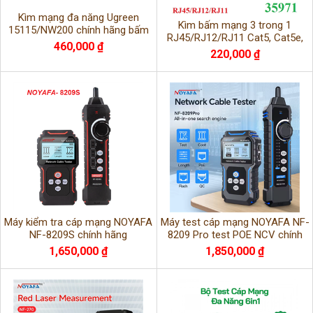
Kìm mạng đa năng Ugreen
Kìm bấm mạng 3 trong 1
15115/NW200 chính hãng bấm
RJ45/RJ12/RJ11 Cat5, Cat5e,
chuẩn RJ11,RJ12,RJ45
460,000 ₫
Cat6 Ugreen 35971/NW304
220,000 ₫
Máy kiểm tra cáp mạng NOYAFA
Máy test cáp mạng NOYAFA NF-
NF-8209S chính hãng
8209 Pro test POE NCV chính
hãng
1,650,000 ₫
1,850,000 ₫