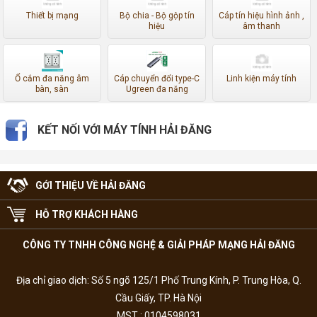
Thiết bị mạng
Bộ chia - Bộ gộp tín
Cáp tín hiệu hình ảnh ,
hiệu
âm thanh
Ổ cắm đa năng âm
Cáp chuyển đổi type-C
Linh kiện máy tính
bàn, sàn
Ugreen đa năng
KẾT NỐI VỚI MÁY TÍNH HẢI ĐĂNG
GỚI THIỆU VỀ HẢI ĐĂNG
HỖ TRỢ KHÁCH HÀNG
CÔNG TY TNHH CÔNG NGHỆ & GIẢI PHÁP MẠNG HẢI ĐĂNG
Địa chỉ giao dịch: Số 5 ngõ 125/1 Phố Trung Kính, P. Trung Hòa, Q.
Cầu Giấy, TP. Hà Nội
MST : 0104598031