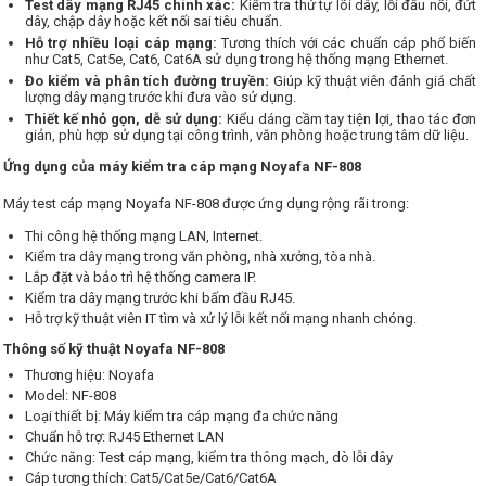
Test dây mạng RJ45 chính xác:
Kiểm tra thứ tự lõi dây, lỗi đấu nối, đứt
dây, chập dây hoặc kết nối sai tiêu chuẩn.
Hỗ trợ nhiều loại cáp mạng:
Tương thích với các chuẩn cáp phổ biến
như Cat5, Cat5e, Cat6, Cat6A sử dụng trong hệ thống mạng Ethernet.
Đo kiểm và phân tích đường truyền:
Giúp kỹ thuật viên đánh giá chất
lượng dây mạng trước khi đưa vào sử dụng.
Thiết kế nhỏ gọn, dễ sử dụng:
Kiểu dáng cầm tay tiện lợi, thao tác đơn
giản, phù hợp sử dụng tại công trình, văn phòng hoặc trung tâm dữ liệu.
Ứng dụng của máy kiểm tra cáp mạng Noyafa NF-808
Máy test cáp mạng Noyafa NF-808 được ứng dụng rộng rãi trong:
Thi công hệ thống mạng LAN, Internet.
Kiểm tra dây mạng trong văn phòng, nhà xưởng, tòa nhà.
Lắp đặt và bảo trì hệ thống camera IP.
Kiểm tra dây mạng trước khi bấm đầu RJ45.
Hỗ trợ kỹ thuật viên IT tìm và xử lý lỗi kết nối mạng nhanh chóng.
Thông số kỹ thuật Noyafa NF-808
Thương hiệu: Noyafa
Model: NF-808
Loại thiết bị: Máy kiểm tra cáp mạng đa chức năng
Chuẩn hỗ trợ: RJ45 Ethernet LAN
Chức năng: Test cáp mạng, kiểm tra thông mạch, dò lỗi dây
Cáp tương thích: Cat5/Cat5e/Cat6/Cat6A