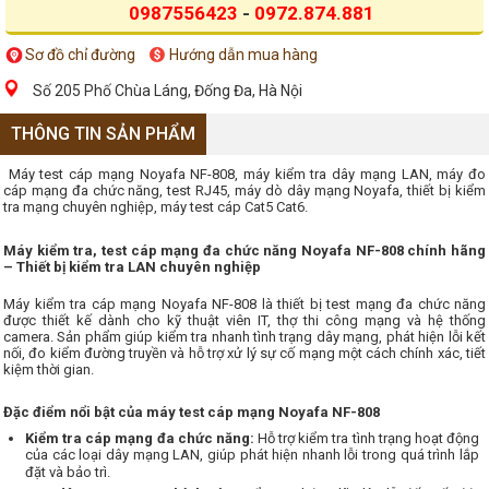
0987556423
-
0972.874.881
Sơ đồ chỉ đường
Hướng dẫn mua hàng
Số 205 Phố Chùa Láng, Đống Đa, Hà Nội
THÔNG TIN SẢN PHẨM
Máy test cáp mạng Noyafa NF-808, máy kiểm tra dây mạng LAN, máy đo
cáp mạng đa chức năng, test RJ45, máy dò dây mạng Noyafa, thiết bị kiểm
tra mạng chuyên nghiệp, máy test cáp Cat5 Cat6.
Máy kiểm tra, test cáp mạng đa chức năng Noyafa NF-808 chính hãng
– Thiết bị kiểm tra LAN chuyên nghiệp
Máy kiểm tra cáp mạng Noyafa NF-808 là thiết bị test mạng đa chức năng
được thiết kế dành cho kỹ thuật viên IT, thợ thi công mạng và hệ thống
camera. Sản phẩm giúp kiểm tra nhanh tình trạng dây mạng, phát hiện lỗi kết
nối, đo kiểm đường truyền và hỗ trợ xử lý sự cố mạng một cách chính xác, tiết
kiệm thời gian.
Đặc điểm nổi bật của máy test cáp mạng Noyafa NF-808
Kiểm tra cáp mạng đa chức năng:
Hỗ trợ kiểm tra tình trạng hoạt động
của các loại dây mạng LAN, giúp phát hiện nhanh lỗi trong quá trình lắp
đặt và bảo trì.