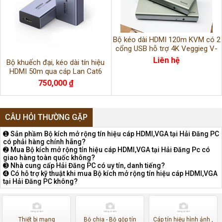
Bộ kéo dài HDMI 120m KVM có 2
cổng USB hỗ trợ 4K Veggieg V-
HD011
Liên hệ
Bộ khuếch đại, kéo dài tín hiệu
HDMI 50m qua cáp Lan Cat6
chính hãng Ugreen 90811EU
750,000 ₫
CÂU HỎI THƯỜNG GẶP
➊ Sản phầm Bộ kích mở rộng tín hiệu cáp HDMI,VGA tại Hải Đăng PC
có phải hàng chính hãng?
➋ Mua Bộ kích mở rộng tín hiệu cáp HDMI,VGA tại Hải Đăng Pc có
giao hàng toàn quốc không?
➌ Nhà cung cấp Hải Đăng PC có uy tín, danh tiếng?
➍ Có hỗ trợ kỹ thuật khi mua Bộ kích mở rộng tín hiệu cáp HDMI,VGA
tại Hải Đăng PC không?
Thiết bị mạng
Bộ chia - Bộ gộp tín
Cáp tín hiệu hình ảnh ,