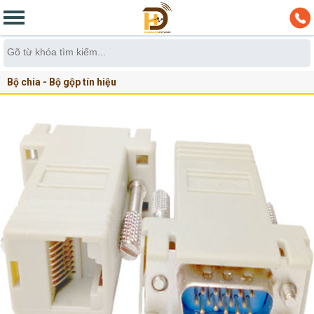
Bộ chia - Bộ gộp tín hiệu
Bộ kích mở rộng tín hiệu cáp HDMI,VGA