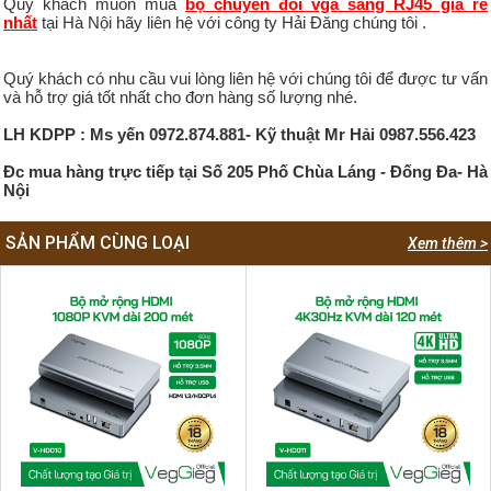
Quý khách muôn mua
bộ chuyển đôi vga sang RJ45 giá rẻ
nhất
tại Hà Nội hãy liên hệ với công ty Hải Đăng chúng tôi .
Quý khách có nhu cầu vui lòng liên hệ với chúng tôi để được tư vấn
và hỗ trợ giá tốt nhất cho đơn hàng số lượng nhé.
LH KDPP : Ms yến 0972.874.881- Kỹ thuật Mr Hải 0987.556.423
Đc mua hàng trực tiếp tại Số 205 Phố Chùa Láng - Đống Đa- Hà
Nội
SẢN PHẨM CÙNG LOẠI
Xem thêm >