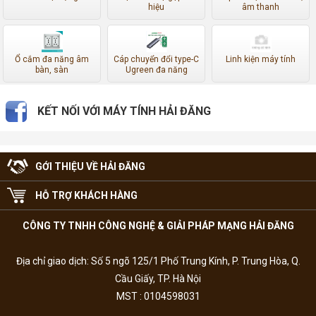
hiệu
âm thanh
Ổ cắm đa năng âm
Cáp chuyển đổi type-C
Linh kiện máy tính
bàn, sàn
Ugreen đa năng
KẾT NỐI VỚI MÁY TÍNH HẢI ĐĂNG
GỚI THIỆU VỀ HẢI ĐĂNG
HỖ TRỢ KHÁCH HÀNG
CÔNG TY TNHH CÔNG NGHỆ & GIẢI PHÁP MẠNG HẢI ĐĂNG
Địa chỉ giao dịch: Số 5 ngõ 125/1 Phố Trung Kính, P. Trung Hòa, Q.
Cầu Giấy, TP. Hà Nội
MST : 0104598031