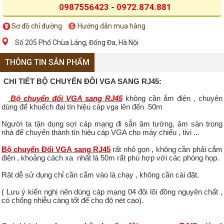
0987556423
-
0972.874.881
Sơ đồ chỉ đường
Hướng dẫn mua hàng
Số 205 Phố Chùa Láng, Đống Đa, Hà Nội
THÔNG TIN SẢN PHẨM
CHI TIẾT BỘ CHUYỂN ĐÔI VGA SANG RJ45:
Bộ chuyển đổi VGA sang RJ45
không cần ắm điện , chuyên
dùng để khuếch đại tín hiệu cáp vga lên đến 50m
Người ta tận dụng sợi cáp mạng đi sẵn âm tường, âm sàn trong
nhà để chuyển thành tín hiệu cáp VGA cho máy chiếu , tivi ...
Bộ chuyển Đổi VGA sang RJ45
rất nhỏ gọn , không cần phải cắm
điện , khoảng cách xa nhất là 50m rất phù hợp với các phòng họp.
Rât dễ sử dụng chỉ cần cắm vào là chạy , không cần cài đặt.
( Lưu ý kiến nghị nên dùng cáp mạng 04 đôi lõi đồng nguyên chất ,
có chống nhiễu càng tốt để cho độ nét cao).