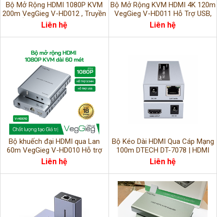
Bộ Mở Rộng HDMI 1080P KVM
Bộ Mở Rộng KVM HDMI 4K 120m
200m VegGieg V-HD012 , Truyền
VegGieg V-HD011 Hỗ Trợ USB,
Hình Ảnh & USB Qua Cáp Mạng
Âm Thanh, Điều Khiển Từ Xa
Liên hệ
Liên hệ
Bộ khuếch đại HDMI qua Lan
Bộ Kéo Dài HDMI Qua Cáp Mạng
60m VegGieg V-HD010 Hỗ trợ
100m DTECH DT-7078 | HDMI
USB & Âm thanh, Full HD 1080P
Extender Có IR | Hỗ Trợ POC |
Liên hệ
Liên hệ
CAT6