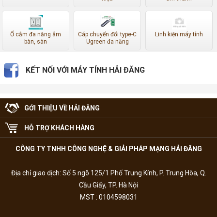
Ổ cắm đa năng âm
Cáp chuyển đổi type-C
Linh kiện máy tính
bàn, sàn
Ugreen đa năng
KẾT NỐI VỚI MÁY TÍNH HẢI ĐĂNG
GỚI THIỆU VỀ HẢI ĐĂNG
HỖ TRỢ KHÁCH HÀNG
CÔNG TY TNHH CÔNG NGHỆ & GIẢI PHÁP MẠNG HẢI ĐĂNG
Địa chỉ giao dịch: Số 5 ngõ 125/1 Phố Trung Kính, P. Trung Hòa, Q.
Cầu Giấy, TP. Hà Nội
MST : 0104598031