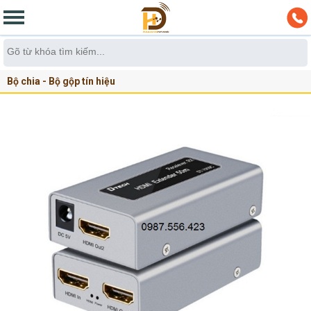
Bộ chia - Bộ gộp tín hiệu
Bộ kích mở rộng tín hiệu cáp HDMI,VGA