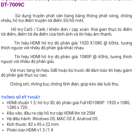
DT-7009C
· Sử dụng truyền phát cân bằng băng thông phát sóng, chống
nhiễu, hỗ trợ điểm truyền tới điểm 50/60 mét;
· Hỗ trợ Cat5 / Cat6 / khiên đơn / cặp xoắn thời gian thực từ điểm
tới điểm, điểm tới đa điểm của hình ảnh và tín hiệu âm thanh;
· Tín hiệu HDMI hỗ trợ độ phân giải 1920 X1080 @ 60Hz, tương
thích ngược với nhiều độ phân giải khác nhau.
· Tín hiệu HDMI hỗ trợ độ phân giải 1080P @ 60Hz, tương thích
ngược với nhiều độ phân giải;
· Với mức tăng tín hiệu 3dB hoặc bù trước để đảm bảo tín hiệu giảm
độ phân giải thực sự cao;
· Chống sét, chống bụi, chống tĩnh điện, giúp kéo dài tuổi thọ;
THÔNG SỐ KỸ THUẬT
:
HDMI chuẩn 1.3, hỗ trợ 3D, độ phân giải Full HD1080P: 1920 x 1080,
1280 x 720...
Đầu vào, đầu ra cáp hỗ trợ cáp HDMI lên tới 25M
Hệ điều hành:
Windows OS, MAC OS X, Android OS
...
Kích thước: 82 x 45 x 22 mm
Phiên bản HDMI v1.3 /1.4