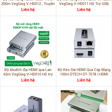
200m VegGieg V-HD012 , Truyền
VegGieg V-HD011 Hỗ Trợ USB,
Hình Ảnh & USB Qua Cáp Mạng
Âm Thanh, Điều Khiển Từ Xa
Liên hệ
Liên hệ
Bộ khuếch đại HDMI qua Lan
Bộ Kéo Dài HDMI Qua Cáp Mạng
60m VegGieg V-HD010 Hỗ trợ
100m DTECH DT-7078 | HDMI
USB & Âm thanh, Full HD 1080P
Extender Có IR | Hỗ Trợ POC |
Liên hệ
Liên hệ
CAT6