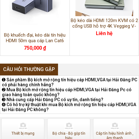
Bộ kéo dài HDMI 120m KVM có 2
cổng USB hỗ trợ 4K Veggieg V-
HD011
Liên hệ
Bộ khuếch đại, kéo dài tín hiệu
HDMI 50m qua cáp Lan Cat6
chính hãng Ugreen 90811EU
750,000 ₫
CÂU HỎI THƯỜNG GẶP
➊ Sản phầm Bộ kích mở rộng tín hiệu cáp HDMI,VGA tại Hải Đăng PC
có phải hàng chính hãng?
➋ Mua Bộ kích mở rộng tín hiệu cáp HDMI,VGA tại Hải Đăng Pc có
giao hàng toàn quốc không?
➌ Nhà cung cấp Hải Đăng PC có uy tín, danh tiếng?
➍ Có hỗ trợ kỹ thuật khi mua Bộ kích mở rộng tín hiệu cáp HDMI,VGA
tại Hải Đăng PC không?
Thiết bị mạng
Bộ chia - Bộ gộp tín
Cáp tín hiệu hình ảnh ,
hiệu
âm thanh