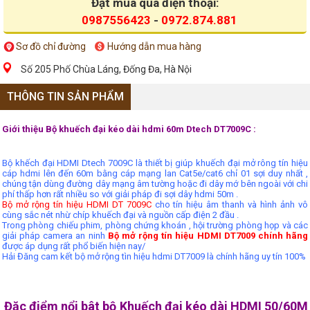
Đặt mua qua điện thoại:
0987556423
-
0972.874.881
Sơ đồ chỉ đường
Hướng dẫn mua hàng
Số 205 Phố Chùa Láng, Đống Đa, Hà Nội
THÔNG TIN SẢN PHẨM
Giới thiệu Bộ khuếch đại kéo dài hdmi 60m Dtech DT7009C :
Bộ khếch đại HDMI Dtech 7009C là thiết bị giúp khuếch đại mở rông tín hiệu
cáp hdmi lên đến 60m bằng cáp mạng lan Cat5e/cat6 chỉ 01 sợi duy nhất ,
chúng tận dùng đường dây mạng âm tường hoặc đi dây mớ bên ngoài với chi
phí thấp hơn rất nhiều so với giải pháp đi sợi dây hdmi 50m .
Bộ mở rộng tín hiệu HDMI DT 7009C
cho tín hiệu âm thanh và hình ảnh vô
cùng sắc nét nhừ chíp khuếch đại và nguồn cấp điện 2 đầu .
Trong phòng chiếu phim, phòng chứng khoán , hội trường phòng họp và các
giải pháp camera an ninh
Bộ mở rộng tín hiệu HDMI DT7009 chính hãng
được áp dụng rất phổ biến hiện nay/
Hải Đăng cam kết bộ mở rộng tìn hiệu hdmi DT7009 là chính hãng uy tín 100%
Đặc điểm nổi bât bộ Khuếch đại kéo dài HDMI 50/60M