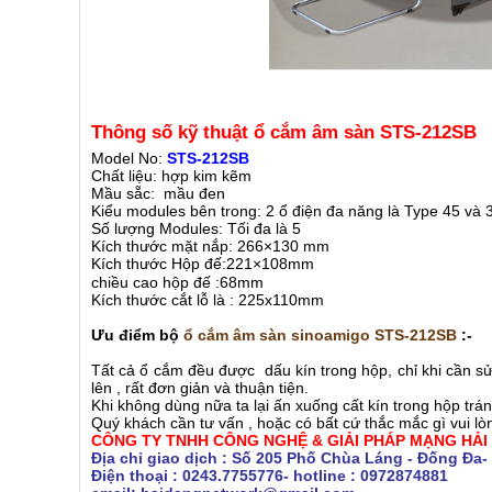
Thông số kỹ thuật ổ cắm âm sàn STS-212SB
Model No:
STS-212SB
Chất liệu: hợp kim kẽm
Mầu sẵc: mầu đen
Kiểu modules bên trong: 2 ổ điện đa năng là Type 45 và 
Số lượng Modules: Tối đa là 5
Kích thước mặt nắp: 266×130 mm
Kích thước Hộp đế:
221×10
8mm
chiều cao hộp đế :68mm
Kích thước cắt lỗ là : 225x110mm
Ưu điểm bộ
ổ cắm âm sàn sinoamigo STS-212SB
:-
Tất cả ổ cắm đều được dấu kín trong hộp, chỉ khi cần s
lên , rất đơn giản và thuận tiện.
Khi không dùng nữa ta lại ấn xuống cất kín trong hộp trá
Quý khách cần tư vấn , hoặc có bất cứ thắc mắc gì vui lòn
CÔNG TY TNHH CÔNG NGHỆ & GIẢI PHÁP MẠNG HẢI
Địa chỉ giao dịch : Số 205 Phố Chùa Láng - Đống Đa-
Điện thoại : 0243.7755776- hotline : 0972874881