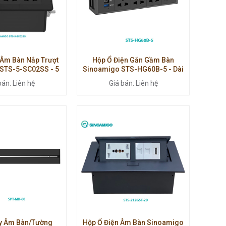
 Âm Bàn Nắp Trượt
Hộp Ổ Điện Gắn Gầm Bàn
STS-5-SC02SS - 5
Sinoamigo STS-HG60B-5 - Dài
ôm Cao Cấp, Chính
60cm, Tích Hợp Điện & Dữ Liệu,
bán: Liên hệ
Giá bán: Liên hệ
Hãng
Lắp Dưới Bàn
y Âm Bàn/Tường
Hộp Ổ Điện Âm Bàn Sinoamigo