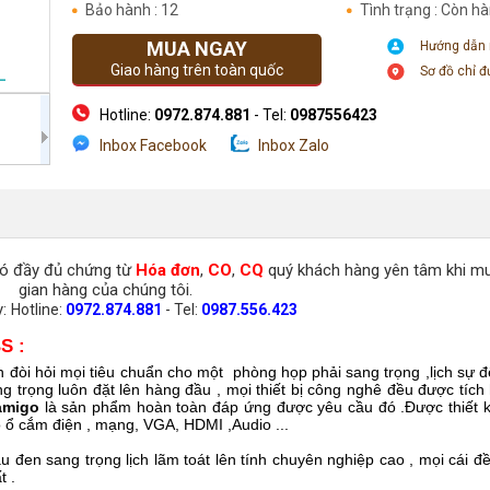
Bảo hành : 12
Tình trạng : Còn h
MUA NGAY
Hướng dẫn
Giao hàng trên toàn quốc
Sơ đồ chỉ 
Hotline:
0972.874.881
- Tel:
0987556423
Inbox Facebook
Inbox Zalo
Địa chỉ: Số 205 Phố Chùa Láng - Đống Đa- Hà Nội
có đầy đủ chứng từ
Hóa đơn
,
CO
,
CQ
quý khách hàng yên tâm khi m
gian hàng của chúng tôi.
y:
Hotline:
0972.874.881
- Tel:
0987.556.423
S :
 đòi hỏi mọi tiêu chuẩn cho một phòng họp phải sang trọng ,lịch sự để
ng trọng luôn đặt lên hàng đầu , mọi thiết bị công nghê đều được tích
amigo
là sản phẩm hoàn toàn đáp ứng được yêu cầu đó .Được thiết 
o ổ cắm điện , mạng, VGA, HDMI ,Audio ...
u đen sang trọng lịch lãm toát lên tính chuyên nghiệp cao , mọi cái 
t .