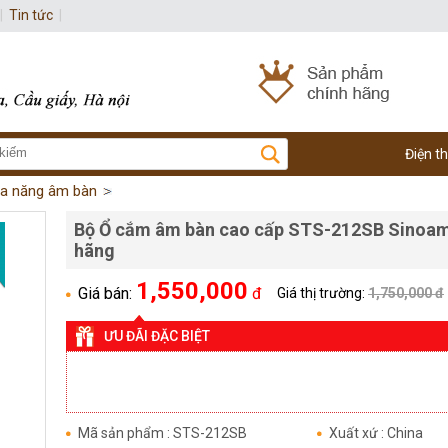
|
Tin tức
|
Điện t
a năng âm bàn
Bộ Ổ cắm âm bàn cao cấp STS-212SB Sinoam
hãng
1,550,000
Giá bán:
đ
Giá thị trường:
1,750,000 đ
ƯU ĐÃI ĐẶC BIỆT
Mã sản phẩm : STS-212SB
Xuất xứ : China