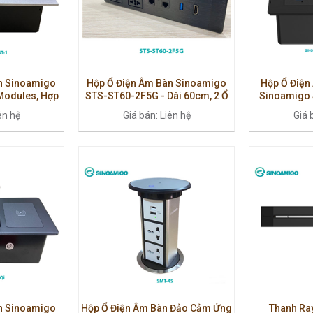
n Sinoamigo
Hộp Ổ Điện Âm Bàn Sinoamigo
Hộp Ổ Điện
Modules, Hợp
STS-ST60-2F5G - Dài 60cm, 2 Ổ
Sinoamigo 
, Chính Hãng
Điện & 5 Cổng Kết Nối, Cao Cấp
Modules, Nh
ên hệ
Giá bán: Liên hệ
Giá 
Cho Văn Phò
n Sinoamigo
Hộp Ổ Điện Âm Bàn Đảo Cảm Ứng
Thanh Ra