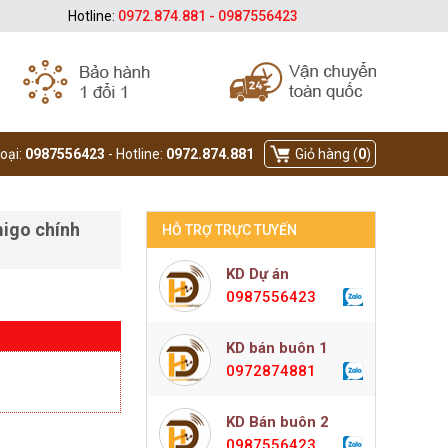
Hotline:
0972.874.881 - 0987556423
hoại:
0987556423
- Hotline:
0972.874.881
Giỏ hàng (
0
)
igo chính
HỖ TRỢ TRỰC TUYẾN
KD Dự án
0987556423
KD bán buôn 1
0972874881
KD Bán buôn 2
0987556423