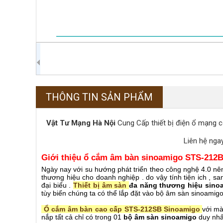
THÔNG TIN SẢN PHẨM
Vật Tư Mạng Hà Nội
Cung Cấp thiết bị điện ổ mạng 
Liên hệ nga
Giới thiệu ổ cắm âm bàn sinoamigo STS-212B
Ngày nay với su hướng phát triển theo công nghệ 4.0 nên
thương hiệu cho doanh nghiệp . do vậy tính tiện ich , sa
đại biểu .
Thiết bị âm sàn
đa năng thương hiệu sino
tùy biến chúng ta có thể lắp đặt vào bộ âm sàn sinoamig
Ổ cắm âm bàn cao cấp STS-212SB Sinoamigo
với mà
nắp tất cả chỉ có trong 01
bộ âm sàn sinoamigo
duy nhấ