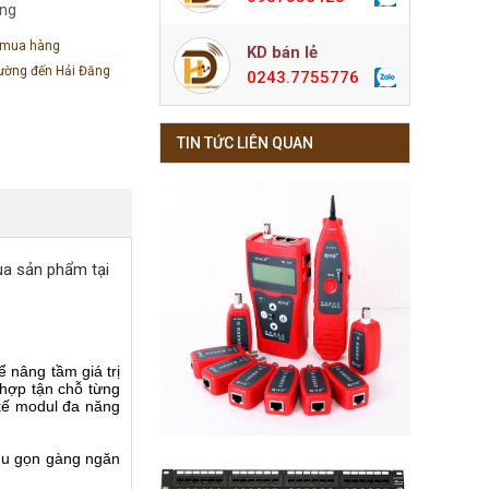
àng
 mua hàng
KD bán lẻ
đường đến Hải Đăng
0243.7755776
TIN TỨC LIÊN QUAN
ua sản phẩm tại
 nâng tầm giá trị
 hợp tận chỗ từng
kế modul đa năng
đều gọn gàng ngăn