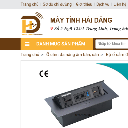
Trang chủ
|
Sơ đồ chỉ đường
|
Giới thiệu
|
Dịch vụ
|
Liên hệ
DANH MỤC SẢN PHẨM
Trang chủ
Ổ cắm đa năng âm bàn, sàn
Bộ ổ cắm đ