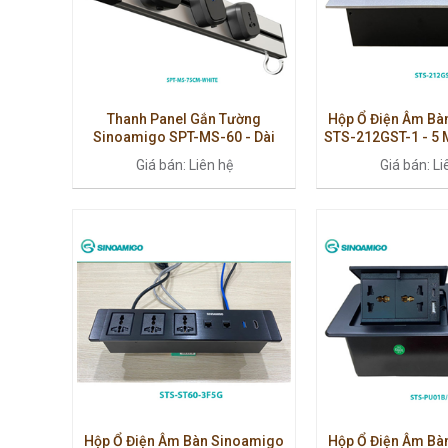
Thanh Panel Gắn Tường
Hộp Ổ Điện Âm Bà
Sinoamigo SPT-MS-60 - Dài
STS-212GST-1 - 5 
75cm, Lắp Module Điện & Dữ
Kim Nhôm Cao Cấp
Giá bán: Liên hệ
Giá bán: Li
Liệu, Văn Phòng Hiện Đại
Hộp Ổ Điện Âm Bàn Sinoamigo
Hộp Ổ Điện Âm Bà