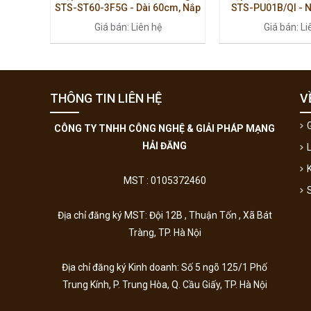
STS-ST60-3F5G - Dài 60cm, Nắp
STS-PU01B/QI - N
Trượt, 3 Ổ Điện & 5 Cổng Dữ Liệu
Đen, Tích Hợp Sạc
Giá bán: Liên hệ
Giá bán: Li
Cao Cấ
THÔNG TIN LIÊN HỆ
V
G
CÔNG TY TNHH CÔNG NGHỆ & GIẢI PHÁP MẠNG
HẢI ĐĂNG
MST : 0105372460
Địa chỉ đăng ký MST: Đội 12B , Thuận Tốn , Xã Bát
Tràng, TP. Hà Nội
Địa chỉ đăng ký Kinh doanh:
Số 5 ngõ 125/1 Phố
Trung Kính, P. Trung Hòa, Q. Cầu Giấy, TP. Hà Nội