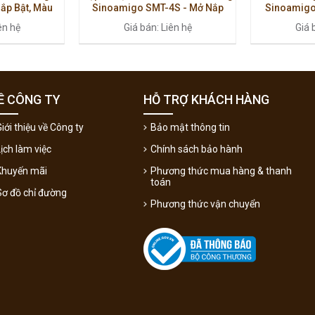
ắp Bật, Màu
Sinoamigo SMT-4S - Mở Nắp
Sinoamigo
 Không Dây Qi
Cảm Ứng, Sạc Không Dây Qi,
60cm, Nh
ên hệ
Giá bán: Liên hệ
Giá 
p
Thiết Kế Hiện Đại
Module
Ề CÔNG TY
HỖ TRỢ KHÁCH HÀNG
iới thiệu về Công ty
Bảo mật thông tin
Lịch làm việc
Chính sách bảo hành
Khuyến mãi
Phương thức mua hàng & thanh
toán
Sơ đồ chỉ đường
Phương thức vận chuyển