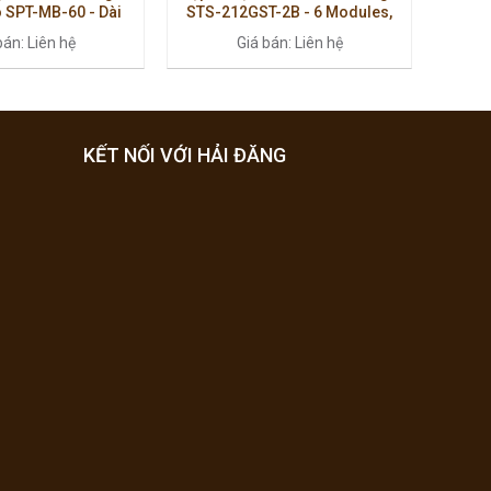
 SPT-MB-60 - Dài
STS-212GST-2B - 6 Modules,
ôm Màu Đen, Lắp
Màu Đen, Hợp Kim Nhôm Cao
bán: Liên hệ
Giá bán: Liên hệ
 Điện - Mạng
Cấp
KẾT NỐI VỚI HẢI ĐĂNG