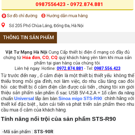
0987556423
-
0972.874.881
Sơ đồ chỉ đường
Hướng dẫn mua hàng
Số 205 Phố Chùa Láng, Đống Đa, Hà Nội
THÔNG TIN SẢN PHẨM
Vật Tư Mạng Hà Nội
Cung Cấp thiết bị điện ổ mạng có đầy đủ
chứng từ
Hóa đơn
,
CO
,
CQ
quý khách hàng yên tâm khi mua sản
phẩm tại gian hàng của chúng tôi.
Liên hệ ngay:
Hotline:
0972.874.881
- Tel:
0987.556.423
Từ trước đến nay , ổ cắm điện là một thiết bị thiết yếu không thể
thiếu trong mỗi gia đình, nơi làm việc, do nhu cầu tăng cao đòi
hỏi các thiết bị ổ cắm điện cần được cải tiến , chúng tôi xin giới
thiệu sản phẩm
sản phẩm ổ sạc USB 5V-4.2.A + 1ổ cắm đa năng 
chính hãng với
chuẩn 
Universal
 lắp âm bàn 
S
inoa migo STS-R90
thiết kế đặc biệt , luôn cải tiến và phát triển sản phẩm theo nhu
cầu mua ổ cắm của khách hàng.
Tính năng nổi trội của sản phẩm STS-R90
-Mã sản phẩm : 
STS-90R