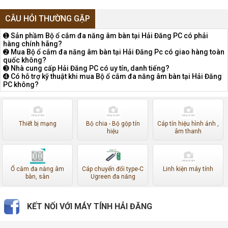
CÂU HỎI THƯỜNG GẶP
➊ Sản phầm Bộ ổ cắm đa năng âm bàn tại Hải Đăng PC có phải
hàng chính hãng?
➋ Mua Bộ ổ cắm đa năng âm bàn tại Hải Đăng Pc có giao hàng toàn
quốc không?
➌ Nhà cung cấp Hải Đăng PC có uy tín, danh tiếng?
➍ Có hỗ trợ kỹ thuật khi mua Bộ ổ cắm đa năng âm bàn tại Hải Đăng
PC không?
Thiết bị mạng
Bộ chia - Bộ gộp tín
Cáp tín hiệu hình ảnh ,
hiệu
âm thanh
Ổ cắm đa năng âm
Cáp chuyển đổi type-C
Linh kiện máy tính
bàn, sàn
Ugreen đa năng
KẾT NỐI VỚI MÁY TÍNH HẢI ĐĂNG