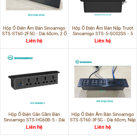
Hộp Ổ Điện Âm Bàn Sinoamigo
Hộp Ổ Điện Âm Bàn Nắp Trượt
STS-ST60-2F5G - Dài 60cm, 2 Ổ
Sinoamigo STS-5-SC02SS - 5
Điện & 5 Cổng Kết Nối, Cao Cấp
Modules, Nhôm Cao Cấp, Chính
Liên hệ
Liên hệ
Cho Văn Phò
Hãng
Hộp Ổ Điện Gắn Gầm Bàn
Hộp Ổ Điện Âm Bàn Sinoamigo
Sinoamigo STS-HG60B-5 - Dài
STS-ST60-3F5G - Dài 60cm, Nắp
60cm, Tích Hợp Điện & Dữ Liệu,
Trượt, 3 Ổ Điện & 5 Cổng Dữ Liệu
Liên hệ
Liên hệ
Lắp Dưới Bàn