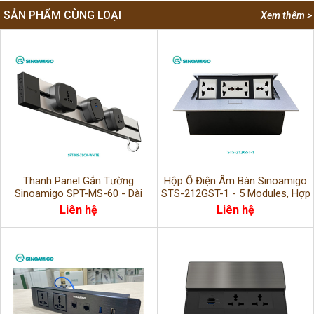
SẢN PHẨM CÙNG LOẠI
Xem thêm >
Thanh Panel Gắn Tường
Hộp Ổ Điện Âm Bàn Sinoamigo
Sinoamigo SPT-MS-60 - Dài
STS-212GST-1 - 5 Modules, Hợp
75cm, Lắp Module Điện & Dữ
Kim Nhôm Cao Cấp, Chính Hãng
Liên hệ
Liên hệ
Liệu, Văn Phòng Hiện Đại