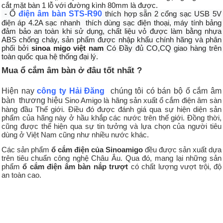
cắt mặt bàn 1 lỗ với đường kình 80mm là được.
 - 
Ổ
điện âm bàn STS-R90
 thích hợp sẵn 2 cổng sạc USB 5V 
điện áp 4.2A sạc nhanh  thích dùng sạc điện thoại, máy tính bảng 
đảm bảo an toàn khi sử dụng, chất liệu vỏ được làm bằng nhựa 
ABS chống cháy, sản phẩm được nhập khẩu chính hãng và phân 
phối bởi 
sinoa migo việt nam
 Có Đầy đủ CO,CQ giao hàng trên 
Mua ổ cắm âm bàn ở đâu tốt nhất ?
Hiện nay
công ty Hải Đăng
chúng tôi có bán bộ ổ cắm âm
bàn thương hiệu
Sino Amigo là hãng sản xuất ổ cắm điện âm sàn
hàng đầu Thế giới. Điều đó được đánh giá qua sự hiện diện sản
phẩm của hãng này ở hầu khắp các nước trên thế giới. Đồng thời,
cũng được thể hiện qua sự tin tưởng và lựa chọn của người tiêu
dùng ở Việt Nam cũng như nhiều nước khác.
Các sản phẩm
ổ cắm điện của Sinoamigo
đều được sản xuất dựa
trên tiêu chuẩn công nghệ Châu Âu. Qua đó, mang lại những sản
phẩm
ổ cắm điện âm bàn nắp trượt
có chất lượng vượt trội, độ
an toàn cao.