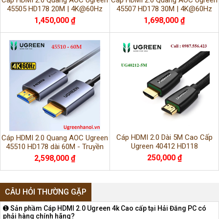
Cáp HDMI 2.0 Quang AOC Ugreen
Cáp HDMI 2.0 Quang AOC Ugreen
45505 HD178 20M | 4K@60Hz
45507 HD178 30M | 4K@60Hz
1,450,000 ₫
1,698,000 ₫
Cáp HDMI 2.0 Dài 5M Cao Cấp
Cáp HDMI 2.0 Quang AOC Ugreen
Ugreen 40412 HD118
45510 HD178 dài 60M - Truyền
Tín Hiệu 4K@60Hz cao cấp
250,000 ₫
2,598,000 ₫
CÂU HỎI THƯỜNG GẶP
➊ Sản phầm Cáp HDMI 2.0 Ugreen 4k Cao cấp tại Hải Đăng PC có
phải hàng chính hãng?