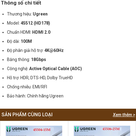
Thông số chi tiết
Thương hiệu:
Ugreen
Model:
45512 (HD178)
Chuẩn HDMI:
HDMI 2.0
Độ dài:
100M
Độ phân giải hỗ trợ:
4K@60Hz
Băng thông:
18Gbps
Công nghệ:
Active Optical Cable (AOC)
Hỗ trợ: HDR, DTS-HD, Dolby TrueHD
Chống nhiễu: EMI/RFI
Bảo hành: Chính hãng Ugreen
SẢN PHẨM CÙNG LOẠI
Xem thêm >