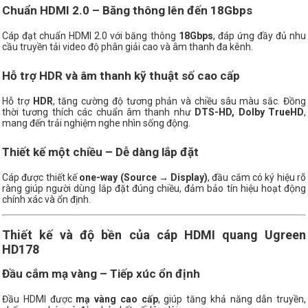
Chuẩn HDMI 2.0 – Băng thông lên đến 18Gbps
Cáp đạt chuẩn HDMI 2.0 với băng thông
18Gbps
, đáp ứng đầy đủ nhu
cầu truyền tải video độ phân giải cao và âm thanh đa kênh.
Hỗ trợ HDR và âm thanh kỹ thuật số cao cấp
Hỗ trợ
HDR
, tăng cường độ tương phản và chiều sâu màu sắc. Đồng
thời tương thích các chuẩn âm thanh như
DTS-HD, Dolby TrueHD
,
mang đến trải nghiệm nghe nhìn sống động.
Thiết kế một chiều – Dễ dàng lắp đặt
Cáp được thiết kế
one-way (Source → Display)
, đầu cắm có ký hiệu rõ
ràng giúp người dùng lắp đặt đúng chiều, đảm bảo tín hiệu hoạt động
chính xác và ổn định.
Thiết kế và độ bền của cáp HDMI quang Ugreen
HD178
Đầu cắm mạ vàng – Tiếp xúc ổn định
Đầu HDMI được
mạ vàng cao cấp
, giúp tăng khả năng dẫn truyền,