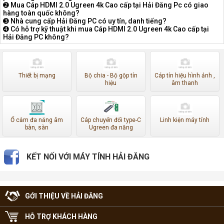
➋ Mua Cáp HDMI 2.0 Ugreen 4k Cao cấp tại Hải Đăng Pc có giao
hàng toàn quốc không?
➌ Nhà cung cấp Hải Đăng PC có uy tín, danh tiếng?
➍ Có hỗ trợ kỹ thuật khi mua Cáp HDMI 2.0 Ugreen 4k Cao cấp tại
Hải Đăng PC không?
Thiết bị mạng
Bộ chia - Bộ gộp tín
Cáp tín hiệu hình ảnh ,
hiệu
âm thanh
Ổ cắm đa năng âm
Cáp chuyển đổi type-C
Linh kiện máy tính
bàn, sàn
Ugreen đa năng
KẾT NỐI VỚI MÁY TÍNH HẢI ĐĂNG
GỚI THIỆU VỀ HẢI ĐĂNG
HỖ TRỢ KHÁCH HÀNG