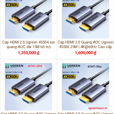
Cáp HDMI 2.0 Ugreen 45504 sợi
Cáp HDMI 2.0 Quang AOC Ugreen
quang AOC dài 15M hỗ trợ
45506 25M | 4K@60Hz Cao cấp
4K@60Hz cao cấp
siêu nét
1,350,000 ₫
1,600,000 ₫