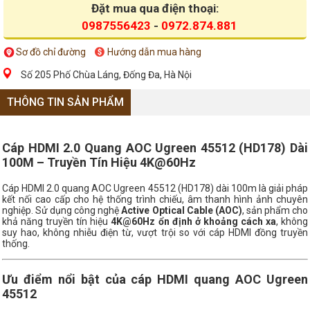
Đặt mua qua điện thoại:
0987556423
-
0972.874.881
Sơ đồ chỉ đường
Hướng dẫn mua hàng
Số 205 Phố Chùa Láng, Đống Đa, Hà Nội
THÔNG TIN SẢN PHẨM
Cáp HDMI 2.0 Quang AOC Ugreen 45512 (HD178) Dài
100M – Truyền Tín Hiệu 4K@60Hz
Cáp HDMI 2.0 quang AOC Ugreen 45512 (HD178) dài 100m là giải pháp
kết nối cao cấp cho hệ thống trình chiếu, âm thanh hình ảnh chuyên
nghiệp. Sử dụng công nghệ
Active Optical Cable (AOC)
, sản phẩm cho
khả năng truyền tín hiệu
4K@60Hz ổn định ở khoảng cách xa
, không
suy hao, không nhiễu điện từ, vượt trội so với cáp HDMI đồng truyền
thống.
Ưu điểm nổi bật của cáp HDMI quang AOC Ugreen
45512