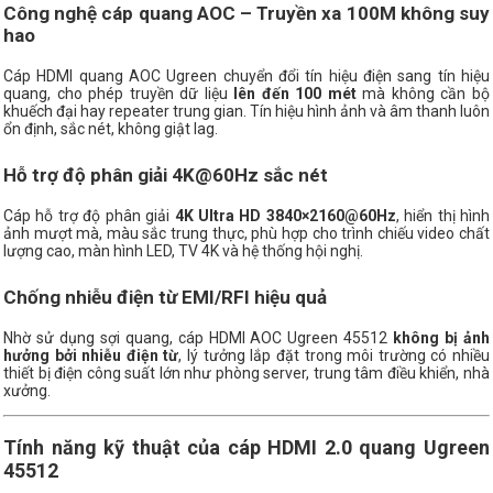
Công nghệ cáp quang AOC – Truyền xa 100M không suy
hao
Cáp HDMI quang AOC Ugreen chuyển đổi tín hiệu điện sang tín hiệu
quang, cho phép truyền dữ liệu
lên đến 100 mét
mà không cần bộ
khuếch đại hay repeater trung gian. Tín hiệu hình ảnh và âm thanh luôn
ổn định, sắc nét, không giật lag.
Hỗ trợ độ phân giải 4K@60Hz sắc nét
Cáp hỗ trợ độ phân giải
4K Ultra HD 3840×2160@60Hz
, hiển thị hình
ảnh mượt mà, màu sắc trung thực, phù hợp cho trình chiếu video chất
lượng cao, màn hình LED, TV 4K và hệ thống hội nghị.
Chống nhiễu điện từ EMI/RFI hiệu quả
Nhờ sử dụng sợi quang, cáp HDMI AOC Ugreen 45512
không bị ảnh
hưởng bởi nhiễu điện từ
, lý tưởng lắp đặt trong môi trường có nhiều
thiết bị điện công suất lớn như phòng server, trung tâm điều khiển, nhà
xưởng.
Tính năng kỹ thuật của cáp HDMI 2.0 quang Ugreen
45512