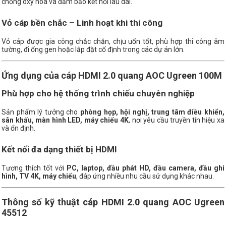
chống oxy hóa và đảm bảo kết nối lâu dài.
Vỏ cáp bền chắc – Linh hoạt khi thi công
Vỏ cáp được gia công chắc chắn, chịu uốn tốt, phù hợp thi công âm
tường, đi ống gen hoặc lắp đặt cố định trong các dự án lớn.
Ứng dụng của cáp HDMI 2.0 quang AOC Ugreen 100M
Phù hợp cho hệ thống trình chiếu chuyên nghiệp
Sản phẩm lý tưởng cho
phòng họp, hội nghị, trung tâm điều khiển,
sân khấu, màn hình LED, máy chiếu 4K
, nơi yêu cầu truyền tín hiệu xa
và ổn định.
Kết nối đa dạng thiết bị HDMI
Tương thích tốt với
PC, laptop, đầu phát HD, đầu camera, đầu ghi
hình, TV 4K, máy chiếu
, đáp ứng nhiều nhu cầu sử dụng khác nhau.
Thông số kỹ thuật cáp HDMI 2.0 quang AOC Ugreen
45512