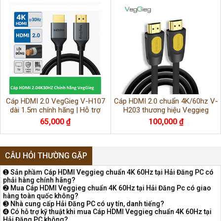
Cáp HDMI 2.0 VegGieg V-H107
Cáp HDMI 2.0 chuẩn 4K/60hz V-
dài 1.5m chính hãng | Hỗ trợ
H203 thương hiệu Veggieg
4K@30Hz, truyền hình ảnh siêu
65,000 ₫
100,000 ₫
nét, ổn định
CÂU HỎI THƯỜNG GẶP
➊ Sản phầm Cáp HDMI Veggieg chuẩn 4K 60Hz tại Hải Đăng PC có
phải hàng chính hãng?
➋ Mua Cáp HDMI Veggieg chuẩn 4K 60Hz tại Hải Đăng Pc có giao
hàng toàn quốc không?
➌ Nhà cung cấp Hải Đăng PC có uy tín, danh tiếng?
➍ Có hỗ trợ kỹ thuật khi mua Cáp HDMI Veggieg chuẩn 4K 60Hz tại
Hải Đăng PC không?