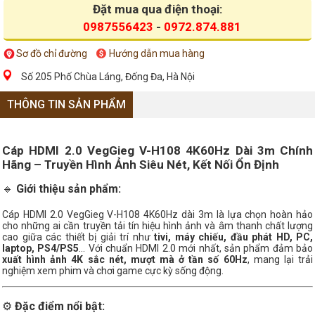
Đặt mua qua điện thoại:
0987556423
-
0972.874.881
Sơ đồ chỉ đường
Hướng dẫn mua hàng
Số 205 Phố Chùa Láng, Đống Đa, Hà Nội
THÔNG TIN SẢN PHẨM
Cáp HDMI 2.0 VegGieg V-H108 4K60Hz Dài 3m Chính
Hãng – Truyền Hình Ảnh Siêu Nét, Kết Nối Ổn Định
🔹
Giới thiệu sản phẩm:
Cáp HDMI 2.0 VegGieg V-H108 4K60Hz dài 3m là lựa chọn hoàn hảo
cho những ai cần truyền tải tín hiệu hình ảnh và âm thanh chất lượng
cao giữa các thiết bị giải trí như
tivi, máy chiếu, đầu phát HD, PC,
laptop, PS4/PS5
... Với chuẩn HDMI 2.0 mới nhất, sản phẩm đảm bảo
xuất hình ảnh 4K sắc nét, mượt mà ở tần số 60Hz
, mang lại trải
nghiệm xem phim và chơi game cực kỳ sống động.
⚙️
Đặc điểm nổi bật: