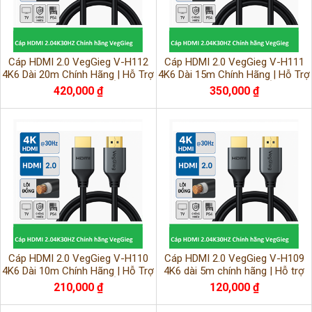
Cáp HDMI 2.0 VegGieg V-H112
Cáp HDMI 2.0 VegGieg V-H111
4K6 Dài 20m Chính Hãng | Hỗ Trợ
4K6 Dài 15m Chính Hãng | Hỗ Trợ
4K@60Hz, Truyền Hình Ảnh Siêu
4K@60Hz, Truyền Hình Ảnh Siêu
420,000 ₫
350,000 ₫
Nét
Nét
Cáp HDMI 2.0 VegGieg V-H110
Cáp HDMI 2.0 VegGieg V-H109
4K6 Dài 10m Chính Hãng | Hỗ Trợ
4K6 dài 5m chính hãng | Hỗ trợ
4K@60Hz, Truyền Hình Ảnh Siêu
4K@60Hz, truyền hình ảnh siêu
210,000 ₫
120,000 ₫
Nét
nét