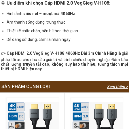
💎
Ưu điểm khi chọn Cáp HDMI 2.0 VegGieg V-H108:
Hình ảnh
siêu nét – mượt mà 4K60Hz
Âm thanh sống động, trung thực
Thiết kế chắc chắn, bền bỉ theo thời gian
Dễ dàng sử dụng, cắm là nhận ngay
👉
Cáp HDMI 2.0 VegGieg V-H108 4K60Hz Dài 3m Chính Hãng
là giải
pháp tối ưu cho nhu cầu giải trí và trình chiếu chuyên nghiệp. Đảm bảo
chất lượng truyền tải cao, không suy hao tín hiệu, tương thích mọi
thiết bị HDMI hiện nay.
SẢN PHẨM CÙNG LOẠI
Xem thêm >