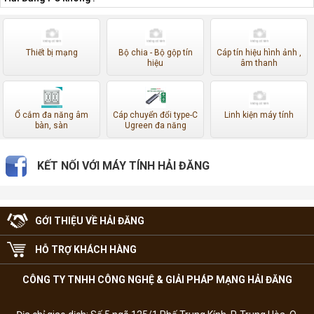
Thiết bị mạng
Bộ chia - Bộ gộp tín
Cáp tín hiệu hình ảnh ,
hiệu
âm thanh
Ổ cắm đa năng âm
Cáp chuyển đổi type-C
Linh kiện máy tính
bàn, sàn
Ugreen đa năng
KẾT NỐI VỚI MÁY TÍNH HẢI ĐĂNG
GỚI THIỆU VỀ HẢI ĐĂNG
HỖ TRỢ KHÁCH HÀNG
CÔNG TY TNHH CÔNG NGHỆ & GIẢI PHÁP MẠNG HẢI ĐĂNG