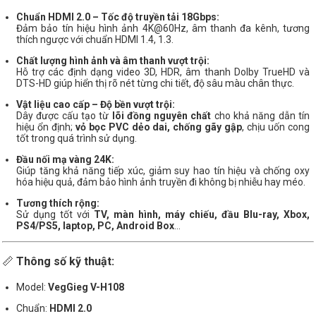
Chuẩn HDMI 2.0 – Tốc độ truyền tải 18Gbps:
Đảm bảo tín hiệu hình ảnh 4K@60Hz, âm thanh đa kênh, tương
thích ngược với chuẩn HDMI 1.4, 1.3.
Chất lượng hình ảnh và âm thanh vượt trội:
Hỗ trợ các định dạng video 3D, HDR, âm thanh Dolby TrueHD và
DTS-HD giúp hiển thị rõ nét từng chi tiết, độ sâu màu chân thực.
Vật liệu cao cấp – Độ bền vượt trội:
Dây được cấu tạo từ
lõi đồng nguyên chất
cho khả năng dẫn tín
hiệu ổn định;
vỏ bọc PVC dẻo dai, chống gãy gập
, chịu uốn cong
tốt trong quá trình sử dụng.
Đầu nối mạ vàng 24K:
Giúp tăng khả năng tiếp xúc, giảm suy hao tín hiệu và chống oxy
hóa hiệu quả, đảm bảo hình ảnh truyền đi không bị nhiễu hay méo.
Tương thích rộng:
Sử dụng tốt với
TV, màn hình, máy chiếu, đầu Blu-ray, Xbox,
PS4/PS5, laptop, PC, Android Box
…
📏
Thông số kỹ thuật:
Model:
VegGieg V-H108
Chuẩn:
HDMI 2.0