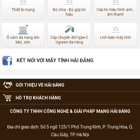
Thiết bị mạng
Bộ chia - Bộ gộp tín
Cáp tín hiệu hình ảnh ,
hiệu
âm thanh
Ổ cắm đa năng âm
Cáp chuyển đổi type-C
Linh kiện máy tính
bàn, sàn
Ugreen đa năng
KẾT NỐI VỚI MÁY TÍNH HẢI ĐĂNG
GỚI THIỆU VỀ HẢI ĐĂNG
HỖ TRỢ KHÁCH HÀNG
CÔNG TY TNHH CÔNG NGHỆ & GIẢI PHÁP MẠNG HẢI ĐĂNG
Địa chỉ giao dịch: Số 5 ngõ 125/1 Phố Trung Kính, P. Trung Hòa, Q.
Cầu Giấy, TP. Hà Nội