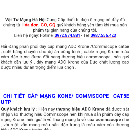
Vật Tư Mạng Hà Nội
Cung Cấp thiết bị điện ổ mạng có đầy đủ
chứng từ
Hóa đơn
,
CO
,
CQ
quý khách hàng yên tâm khi mua sản
phẩm tại gian hàng của chúng tôi.
Liên hệ ngay:
Hotline:
0972.874.881
- Tel:
0987.556.423
Hải Đăng phân phối dây cáp mạng ADC Krone /Commscope cat5e
, cat6 hàng chuyên cho dự án công trình , cable mạng Krone màu
xám đặc trưng đươc đổi sang thương hiệu commscope nên quý
khách cần lưu ý , dây mạng ADC Krone của Đức chất lượng cao
được nhiều dự án trọng điểm lưa chọn .
CHI TIẾT CÁP MẠNG KONE/ COMMSCOPE CAT5E
UTP
Quý khách lưu lý ;
Hiện nay
thương hiệu ADC Krone
đã được sát
nhập vào thương hiệu Commscope nên khi mua sản phẩm dây cáp
mạng Krone hiện giờ là vỏ thùng mạng là vỏ của
commscope
nhé
, với ruột vẫn mang màu sắc đặc trưng là màu xám của thương
hiệu ADC Krone trước đây .