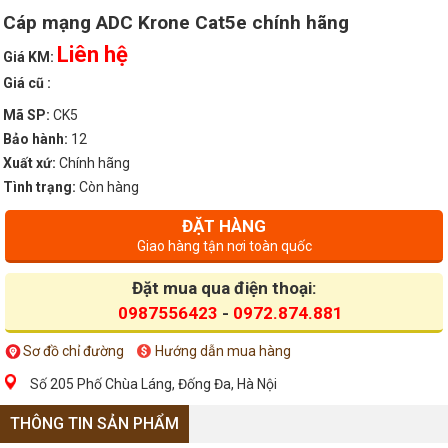
Cáp mạng ADC Krone Cat5e chính hãng
Liên hệ
Giá KM:
Giá cũ :
Mã SP:
CK5
Bảo hành:
12
Xuất xứ:
Chính hãng
Tình trạng:
Còn hàng
ĐẶT HÀNG
Giao hàng tận nơi toàn quốc
Đặt mua qua điện thoại:
0987556423
-
0972.874.881
Sơ đồ chỉ đường
Hướng dẫn mua hàng
Số 205 Phố Chùa Láng, Đống Đa, Hà Nội
THÔNG TIN SẢN PHẨM