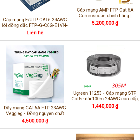
Cáp mạng AMP FTP Cat 6A
Commscope chính hãng |
Cáp mạng F/UTP CAT6 24AWG
10Gbps | Lõi đồng 23AWG chống
5,200,000 ₫
lõi đồng đặc FTP-G-C6G-E1VN-
nhiễu
M 305m/cuộn màu xanh chính
Liên hệ
hãng
Ugreen 11253 - Cáp mạng STP
Cat5e dài 100m 24AWG cao cấp,
chính hãng
1,440,000 ₫
Dây mạng CAT.6A FTP 23AWG
Veggieg - Đồng nguyên chất
99,9%, chống nhiễu, dài 305m
4,500,000 ₫