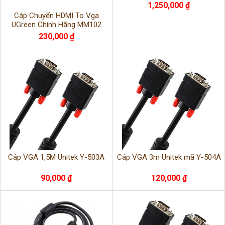
1,250,000 ₫
Cáp Chuyển HDMI To Vga
UGreen Chính Hãng MM102
MM103 cao cấp Ugreen 40253
230,000 ₫
Cáp VGA 1,5M Unitek Y-503A
Cáp VGA 3m Unitek mã Y-504A
90,000 ₫
120,000 ₫