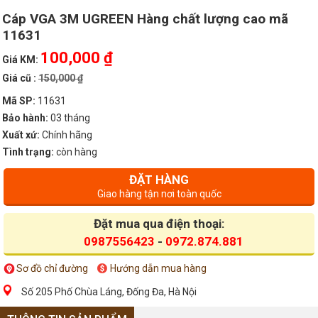
Cáp VGA 3M UGREEN Hàng chất lượng cao mã
11631
100,000 ₫
Giá KM:
Giá cũ :
150,000 ₫
Mã SP:
11631
Bảo hành:
03 tháng
Xuất xứ:
Chính hãng
Tình trạng:
còn hàng
ĐẶT HÀNG
Giao hàng tận nơi toàn quốc
Đặt mua qua điện thoại:
0987556423
-
0972.874.881
Sơ đồ chỉ đường
Hướng dẫn mua hàng
Số 205 Phố Chùa Láng, Đống Đa, Hà Nội