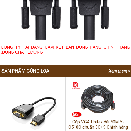
CÔNG TY HẢI ĐĂNG CAM KẾT BÁN ĐÚNG HÀNG CHÍNH HÃNG
,ĐÚNG CHẤT LƯỢNG
SẢN PHẨM CÙNG LOẠI
Xem thêm >
Cáp VGA Unitek dài 50M Y-
C518C chuẩn 3C+9 Chính hãng