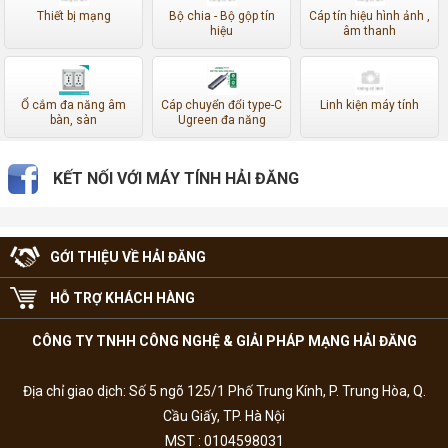
Thiết bị mạng
Bộ chia - Bộ gộp tín
Cáp tín hiệu hình ảnh ,
hiệu
âm thanh
Ổ cắm đa năng âm
Cáp chuyển đổi type-C
Linh kiện máy tính
bàn, sàn
Ugreen đa năng
KẾT NỐI VỚI MÁY TÍNH HẢI ĐĂNG
GỚI THIỆU VỀ HẢI ĐĂNG
HỖ TRỢ KHÁCH HÀNG
CÔNG TY TNHH CÔNG NGHỆ & GIẢI PHÁP MẠNG HẢI ĐĂNG
Địa chỉ giao dịch: Số 5 ngõ 125/1 Phố Trung Kính, P. Trung Hòa, Q.
Cầu Giấy, TP. Hà Nội
MST : 0104598031