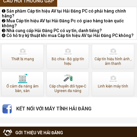
CÂU HỎI THƯỜNG GẶP
➊ Sản phầm Cáp tín hiệu AV tại Hải Đăng PC có phải hàng chính
hãng?
➋ Mua Cáp tín hiệu AV tại Hải Đăng Pc có giao hàng toàn quốc
không?
➌ Nhà cung cấp Hải Đăng PC có uy tín, danh tiếng?
➍ Có hỗ trợ kỹ thuật khi mua Cáp tín hiệu AV tại Hải Đăng PC không?
Thiết bị mạng
Bộ chia - Bộ gộp tín
Cáp tín hiệu hình ảnh ,
hiệu
âm thanh
Ổ cắm đa năng âm
Cáp chuyển đổi type-C
Linh kiện máy tính
bàn, sàn
Ugreen đa năng
KẾT NỐI VỚI MÁY TÍNH HẢI ĐĂNG
GỚI THIỆU VỀ HẢI ĐĂNG