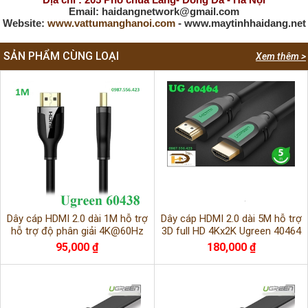
Email: haidangnetwork@gmail.com
Website:
www.vattumanghanoi.com
- www.maytinhhaidang.net
SẢN PHẨM CÙNG LOẠI
Xem thêm >
Dây cáp HDMI 2.0 dài 1M hỗ trợ
Dây cáp HDMI 2.0 dài 5M hỗ trợ
hỗ trợ độ phân giải 4K@60Hz
3D full HD 4Kx2K Ugreen 40464
Ugreen 60438 cao cấp
chính hãng
95,000 ₫
180,000 ₫