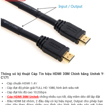
Thông số kỹ thuật Cáp Tín hiệu HDMI 30M Chính hãng Unitek Y-
C171
-Cáp chuẩn
HDMI 1.4
V
- Cáp đạt độ phân giải FULL HD 1080, hình ảnh siêu nét
- Cáp đạt tốc độ cao 10.2Gbps
-
Cáp HDMI 30M Unitek
chống nhiễu cực tốt, dây mềm dẻo dễ lắp đặt
- Đầu HDMI bịt nhôm, 2 đầu dây có ký hiệu Input, Output cho phép bạn
cắm dây theo đúng chiều quy định cho hình ảnh siêu sắc nét (cắm