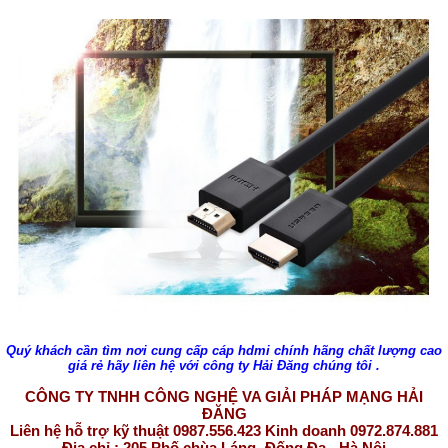
Quý khách cần tìm nơi cung cấp cáp hdmi chính hãng chất lượng cao
giá rẻ hãy liên hệ với công ty Hải Đăng chúng tôi .
CÔNG TY TNHH CÔNG NGHỆ VA GIẢI PHÁP MẠNG HẢI
ĐĂNG
Liên hệ hỗ trợ kỹ thuật 0987.556.423 Kinh doanh 0972.874.881
Địa chỉ : 205 Phố chùa Láng- Đống Đa - Hà Nội