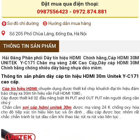
Đặt mua qua điện thoại:
0987556423
-
0972.874.881
Sơ đồ chỉ đường
Hướng dẫn mua hàng
Số 205 Phố Chùa Láng, Đống Đa, Hà Nội
THÔNG TIN SẢN PHẨM
Hải Đăng Phân phối Dây tín hiệu HDMI Chính hãng,Cáp HDMI 30M
UNITEK Y-C171 Chân mạ vàng 24K Cao Cấp,Dây cáp HDMI 30M
Chính hãng chống nhiễu dây bằng nhựa dẻo mềm.
Thông tin sản phẩm dây cáp tín hiệu HDMI 30m Unitek Y-C171
cao cấp.
Cáp tín hiệu HDMI
chuyên dụng được thiết kế chip khuếch đại tín hiệu đảm
bảo chạy xa 30m tín hiệu vẫn Full HDMI 1080 ,
Cáp được thiết kế 02 đầu riêng biệt IN PUT and OUT PUT nên người dùng cần
chú ý
Chân cắm
sợi cáp hdmi unitek 30m
được mạ vàng 24 K chống oxy hóa
cho độ tiếp xúc tín hiệu liên tục và ổn định , đầu cáp được bọc nhôm rất
chắc chắn tránh bị tụt đàu cắm khi thao tác rút ra rút vào liên tục .