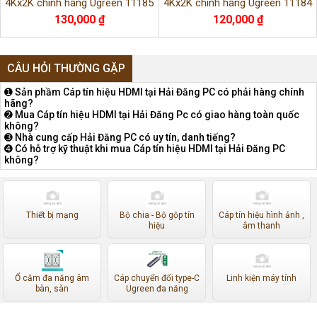
4Kx2K chính hãng Ugreen 11185
4Kx2K chính hãng Ugreen 11184
130,000 ₫
120,000 ₫
CÂU HỎI THƯỜNG GẶP
➊ Sản phầm Cáp tín hiệu HDMI tại Hải Đăng PC có phải hàng chính
hãng?
➋ Mua Cáp tín hiệu HDMI tại Hải Đăng Pc có giao hàng toàn quốc
không?
➌ Nhà cung cấp Hải Đăng PC có uy tín, danh tiếng?
➍ Có hỗ trợ kỹ thuật khi mua Cáp tín hiệu HDMI tại Hải Đăng PC
không?
Thiết bị mạng
Bộ chia - Bộ gộp tín
Cáp tín hiệu hình ảnh ,
hiệu
âm thanh
Ổ cắm đa năng âm
Cáp chuyển đổi type-C
Linh kiện máy tính
bàn, sàn
Ugreen đa năng