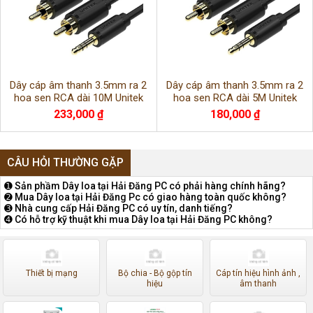
Dây cáp âm thanh 3.5mm ra 2
Dây cáp âm thanh 3.5mm ra 2
hoa sen RCA dài 10M Unitek
hoa sen RCA dài 5M Unitek
C9024BK
233,000 ₫
180,000 ₫
CÂU HỎI THƯỜNG GẶP
➊ Sản phầm Dây loa tại Hải Đăng PC có phải hàng chính hãng?
➋ Mua Dây loa tại Hải Đăng Pc có giao hàng toàn quốc không?
➌ Nhà cung cấp Hải Đăng PC có uy tín, danh tiếng?
➍ Có hỗ trợ kỹ thuật khi mua Dây loa tại Hải Đăng PC không?
Thiết bị mạng
Bộ chia - Bộ gộp tín
Cáp tín hiệu hình ảnh ,
hiệu
âm thanh