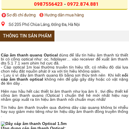
0987556423
-
0972.874.881
Sơ đồ chỉ đường
Hướng dẫn mua hàng
Số 205 Phố Chùa Láng, Đống Đa, Hà Nội
THÔNG TIN SẢN PHẨM
Cáp âm thanh quang Optical
dùng để lấy tín hiệu âm thanh từ thiết
bị có cổng optical như: oc, hdplayer… vào receiver để xuất âm thanh
dts 5.1 7.1 xem phim hd cực đã.
- Cáp optical 1m loại thường truyền tín hiệu tốt, có nhiều độ dài lựa
chọn nếu đặt nguồn phát ở xa với tín hiệu không giảm.
- Lưu ý vì dây âm thanh quang lõi bằng sợi thủy tinh nên
Khi kết
nối
cáp âm thanh optical
không nên để gấp gãy dây hoặc có vật nặng
đè lên dây
.
Hiên nay hầu hết các thiết bị âm thanh như loa âm li , tivi đều thiết kế
cổng âm thanh quang (Optical ) chuẩn thế hệ mới nhất hiệu nay
nhằm giúp xuất ra tín hiệu âm thanh nổi chuẩn mực nhất/
Tín hiệu âm thanh truyền qua đường dây cáp quang không bị nhiễu
hay suy giảm méo tiêng như tin hiệu dây âm thanh đồng truyền thống
.
Ứng dụng cáp âm thanh Optical: