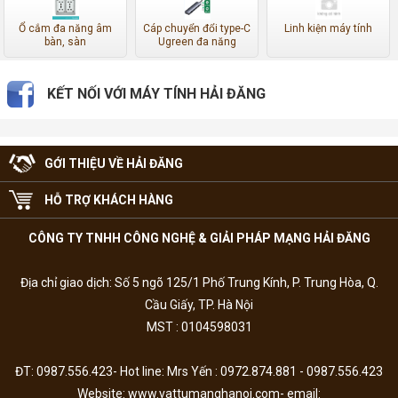
Ổ cắm đa năng âm
Cáp chuyển đổi type-C
Linh kiện máy tính
bàn, sàn
Ugreen đa năng
KẾT NỐI VỚI MÁY TÍNH HẢI ĐĂNG
GỚI THIỆU VỀ HẢI ĐĂNG
HỖ TRỢ KHÁCH HÀNG
CÔNG TY TNHH CÔNG NGHỆ & GIẢI PHÁP MẠNG HẢI ĐĂNG
Địa chỉ giao dịch: Số 5 ngõ 125/1 Phố Trung Kính, P. Trung Hòa, Q.
Cầu Giấy, TP. Hà Nội
MST : 0104598031
ĐT: 0987.556.423- Hot line: Mrs Yến : 0972.874.881 - 0987.556.423
Website: www.vattumanghanoi.com- email: