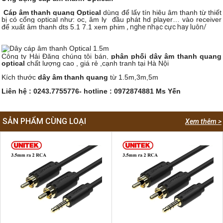
Cáp âm thanh quang Optical
dùng để lấy tín hiệu âm thanh từ thiết
bị có cổng optical như: oc, âm ly
đầu phát hd player… vào receiver
để xuất âm thanh dts 5.1 7.1 xem phim
, nghe nhạc cực hay luôn/
Công ty Hải Đăng chúng tôi bán,
phân phối dây âm thanh quang
optical
chất lượng cao , giá rẻ ,cạnh tranh tại Hà Nội
Kích thước
dây âm thanh quang
từ 1.5m,3m,5m
Liên hệ : 0243.7755776- hotline : 0972874881 Ms Yến
SẢN PHẨM CÙNG LOẠI
Xem thêm >