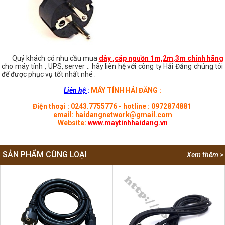
Quý khách có nhu cầu mua
dây ,cáp nguồn 1m,2m,3m chính hãng
cho máy tính , UPS, server .. hãy liên hệ với công ty Hải Đăng chúng tôi
để được phục vụ tốt nhất nhé .
Liên hệ
:
MÁY TÍNH HẢI ĐĂNG :
Điện thoại : 0243.7755776 - hotline : 0972874881
email: haidangnetwork@gmail.com
Website:
www.maytinhhaidang.vn
SẢN PHẨM CÙNG LOẠI
Xem thêm >