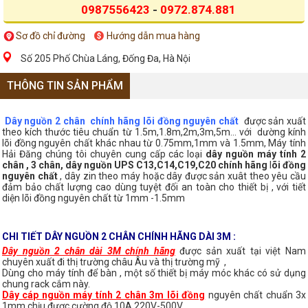
0987556423
-
0972.874.881
Sơ đồ chỉ đường
Hướng dẫn mua hàng
Số 205 Phố Chùa Láng, Đống Đa, Hà Nội
THÔNG TIN SẢN PHẨM
Dây nguồn 2 chân chính hãng lõi đồng nguyên chất
được sản xuất
theo kích thước tiêu chuẩn từ 1.5m,1.8m,2m,3m,5m... với dường kính
lõi đồng nguyên chất khác nhau từ 0.75mm,1mm và 1.5mm, Máy tính
Hải Đăng chúng tôi chuyên cung cấp các loại
dây nguồn máy tính 2
chân , 3 chân, dây nguồn UPS C13,C14,C19,C20 chính hãng
l
õi đồng
nguyên chất
, dây zin theo máy hoặc dây được sản xuât theo yêu cầu
đảm bảo chất lượng cao dùng tuyệt đối an toàn cho thiết bị , với tiết
diện lõi đồng nguyên chất từ 1mm -1.5mm
CHI TIẾT DÂY NGUỒN 2 CHÂN CHÍNH HÃNG DÀI 3M :
Dây nguồn 2 chân dài 3M chính hãng
được sản xuất tại việt Nam
chuyên xuất đi thị trường châu Âu và thị trường mỹ ,
Dùng cho máy tính để bàn , một số thiết bị máy móc khác có sử dụng
chung rack cắm này.
Dây cáp nguồn máy tính 2 chân 3m lõi đồng
nguyên chất chuẩn 3x
1mm chịu được cường độ 10A 220V-500V