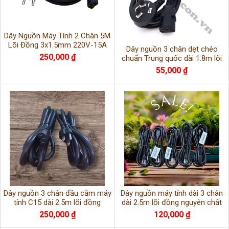
Dây Nguồn Máy Tính 2 Chân 5M
Lõi Đồng 3x1.5mm 220V-15A
Dây nguồn 3 chân dẹt chéo
Công Suất Cao
250,000 ₫
chuẩn Trung quốc dài 1.8m lõi
3x1.0mm chính hãng TTA
55,000 ₫
Dây nguồn 3 chân đầu cắm máy
Dây nguồn máy tính dài 3 chân
tính C15 dài 2.5m lõi đồng
dài 2.5m lõi đồng nguyên chất
3x2.08mm chính hãng
3x1.31mm chuẩn châu Âu
250,000 ₫
120,000 ₫