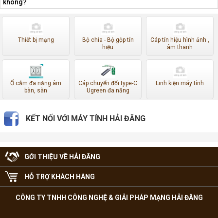
không?
Thiết bị mạng
Bộ chia - Bộ gộp tín
Cáp tín hiệu hình ảnh ,
hiệu
âm thanh
Ổ cắm đa năng âm
Cáp chuyển đổi type-C
Linh kiện máy tính
bàn, sàn
Ugreen đa năng
KẾT NỐI VỚI MÁY TÍNH HẢI ĐĂNG
GỚI THIỆU VỀ HẢI ĐĂNG
HỖ TRỢ KHÁCH HÀNG
CÔNG TY TNHH CÔNG NGHỆ & GIẢI PHÁP MẠNG HẢI ĐĂNG