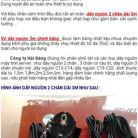
Dùng tuyệt đối an toàn cho thiết bị sử dụng
Với kiều chân căm tròn đầu đúc rất an toàn ,
dây nguồn 2 chân dài 3m
rất phù hợp vơi điều kiện không gian chật hẹp như gầm bàn .sát cạnh
tường ....
Vỏ dây nguồn 3m chính hãng
được làm bằng chất liệu nhưa chuyên
dụng kèm phụ gia chống cháy chịu nhiệt độ tối đa 70oC và đặc biệt an
toàn cho người sử dụng .
Công ty Hải Đăng
chúng tôi phân phối tất cả các loại dây nguồn
máy tính server.. như dây nguồn 2 chân , 3 chân có cầu trì, dây nguồn 3
chân chuẩn mỹ ,dây nguồn C13-C14, dây nguồn C19-C20 ..kích thước
dài từ 1,5m 1,8m,2m,2,5m,5m...hàng đảm báo chính hãng chất lượng
cao , nếu phát hiện hàng nhái đền gấp nhiều lần .
HÌNH ẢNH DÂY NGUỒN 2 CHÂN DÀI 3M NHƯ SAU :