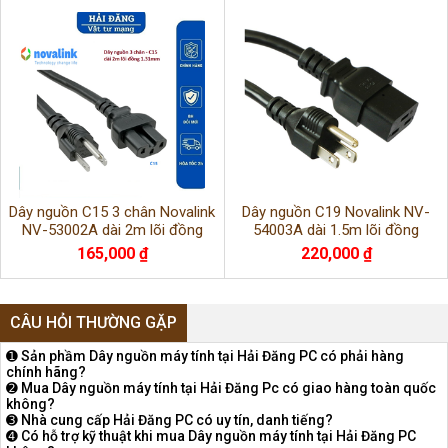
Dây nguồn C15 3 chân Novalink
Dây nguồn C19 Novalink NV-
NV-53002A dài 2m lõi đồng
54003A dài 1.5m lõi đồng
3x1.31mm dùng cho UPS, PDU,
2.08mm, 15A Chính hãng
165,000 ₫
220,000 ₫
Server
CÂU HỎI THƯỜNG GẶP
➊ Sản phầm Dây nguồn máy tính tại Hải Đăng PC có phải hàng
chính hãng?
➋ Mua Dây nguồn máy tính tại Hải Đăng Pc có giao hàng toàn quốc
không?
➌ Nhà cung cấp Hải Đăng PC có uy tín, danh tiếng?
➍ Có hỗ trợ kỹ thuật khi mua Dây nguồn máy tính tại Hải Đăng PC