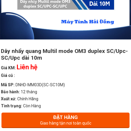
Dây nhẩy quang Multil mode OM3 duplex SC/Upc-
SC/Upc dài 10m
Liên hệ
Giá KM:
Giá cũ :
Mã SP:
DNHD-MM03D(SC-SC10M)
Bảo hành:
12 tháng
Xuất xứ:
Chính Hãng
Tình trạng:
Còn Hàng
ĐẶT HÀNG
Giao hàng tận nơi toàn quốc