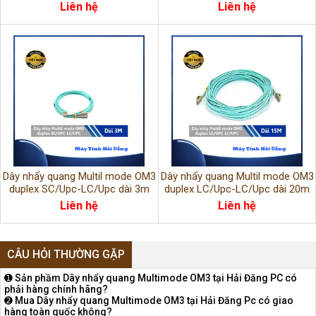
LSHZ
LSHZ
Liên hệ
Liên hệ
Dây nhẩy quang Multil mode OM3
Dây nhẩy quang Multil mode OM3
duplex SC/Upc-LC/Upc dài 3m
duplex LC/Upc-LC/Upc dài 20m
LSHZ
LSHZ
Liên hệ
Liên hệ
CÂU HỎI THƯỜNG GẶP
➊ Sản phầm Dây nhẩy quang Multimode OM3 tại Hải Đăng PC có
phải hàng chính hãng?
➋ Mua Dây nhẩy quang Multimode OM3 tại Hải Đăng Pc có giao
hàng toàn quốc không?