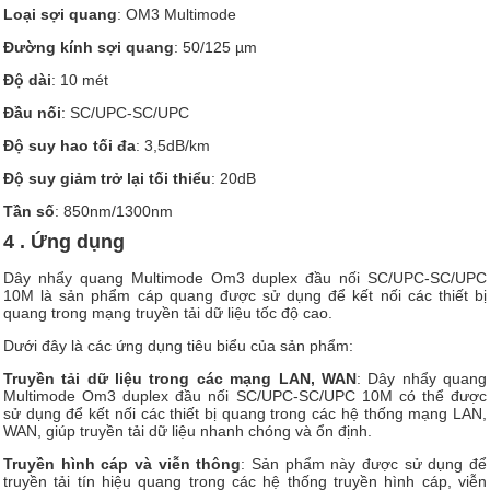
Loại sợi quang
: OM3 Multimode
Đường kính sợi quang
: 50/125 µm
Độ dài
: 10 mét
Đầu nối
: SC/UPC-SC/UPC
Độ suy hao tối đa
: 3,5dB/km
Độ suy giảm trở lại tối thiểu
: 20dB
Tần số
: 850nm/1300nm
4 . Ứng dụng
Dây nhẩy quang Multimode Om3 duplex đầu nối SC/UPC-SC/UPC
10M là sản phẩm cáp quang được sử dụng để kết nối các thiết bị
quang trong mạng truyền tải dữ liệu tốc độ cao.
Dưới đây là các ứng dụng tiêu biểu của sản phẩm:
Truyền tải dữ liệu trong các mạng LAN, WAN
: Dây nhẩy quang
Multimode Om3 duplex đầu nối SC/UPC-SC/UPC 10M có thể được
sử dụng để kết nối các thiết bị quang trong các hệ thống mạng LAN,
WAN, giúp truyền tải dữ liệu nhanh chóng và ổn định.
Truyền hình cáp và viễn thông
: Sản phẩm này được sử dụng để
truyền tải tín hiệu quang trong các hệ thống truyền hình cáp, viễn