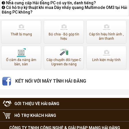
➌ Nhà cung cấp Hải Đăng PC có uy tín, danh tiếng?
➍ Có hỗ trợ kỹ thuật khi mua Dây nhẩy quang Multimode OM3 tại Hải
Đăng PC không?
Thiết bị mạng
Bộ chia - Bộ gộp tín
Cáp tín hiệu hình ảnh ,
hiệu
âm thanh
Ổ cắm đa năng âm
Cáp chuyển đổi type-C
Linh kiện máy tính
bàn, sàn
Ugreen đa năng
KẾT NỐI VỚI MÁY TÍNH HẢI ĐĂNG
GỚI THIỆU VỀ HẢI ĐĂNG
HỖ TRỢ KHÁCH HÀNG
CÔNG TY TNHH CÔNG NGHỆ & GIẢI PHÁP MẠNG HẢI ĐĂNG