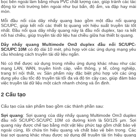
bọc bên ngoài làm bằng nhựa PVC chất lượng cao, giúp tránh các tác
động từ môi trường bên ngoài như bụi bẩn, độ ẩm, va đập hay mài
mòn.
Mỗi đầu nối của dây nhẩy quang bao gồm một đầu nối quang
SC/UPC, giúp kết nối các thiết bị quang với hiệu suất truyền tải tốt
nhất. Đầu nối qua dây nhẩy quang này là đầu nối duplex, tạo ra kết
nối hai chiều, giúp truyền tải dữ liệu hai chiều giữa hai thiết bị quang.
Dây nhẩy quang Multimode Om3 duplex đầu nối SC/UPC-
SC/UPC 10M
có độ dài 10 mét, phù hợp với các ứng dụng mạng yêu
cầu khoảng cách truyền tải dữ liệu ngắn.
Nó có thể được sử dụng trong nhiều ứng dụng khác nhau như các
mạng LAN, WAN, truyền hình cáp, viễn thông, y tế, công nghiệp,
trang trí nội thất, vv. Sản phẩm này đặc biệt phù hợp với các ứng
dụng yêu cầu tốc độ truyền tải tối đa và độ tin cậy cao, giúp đảm bảo
việc truyền tải dữ liệu một cách nhanh chóng và ổn định.
2 Cấu tạo
Cấu tạo của sản phẩm bao gồm các thành phần sau:
Sợi quang
: Sợi quang của dây nhẩy quang Multimode Om3 duplex
đầu nối SC/UPC-SC/UPC 10M có đường kính là 50/125 µm. Sợi
quang này được chế tạo bằng một vật liệu phức tạp gồm chất bảo vệ
ngoài cùng, lõi chứa tín hiệu quang và chất bảo vệ bên trong. Các
loại sợi quang khác nhau được sử dụng để truyền tải tín hiệu quang