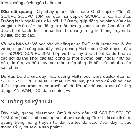
trên khoảng cách ngắn hoặc dài.
Đầu nối quang
: Dây nhẩy quang Multimode Om3 duplex đầu nối
SC/UPC-SC/UPC 10M có đầu nối duplex SC/UPC ở cả hai đầu.
Đường kính ngoài của đầu nối là 2,0mm, giúp đồng bộ hành của dây
và giảm thiểu các tác động từ môi trường xung quanh. Các đầu nối
được thiết kế để kết nối hai thiết bị quang trong hệ thống truyền tải
dữ liệu tốc độ cao.
Vỏ bọc bảo vệ
: Vỏ bọc bảo vệ bằng nhựa PVC chất lượng cao là lớp
vỏ bọc ngoài cùng của dây nhẩy quang Multimode Om3 duplex đầu
nối SC/UPC-SC/UPC 20M. Lớp vỏ bọc này được thiết kế để bảo vệ
các sợi quang khỏi các tác động từ môi trường bên ngoài như bụi
bẩn, độ ẩm, va đập hay mài mòn, giúp tăng độ bền và tuổi thọ của
sản phẩm.
Độ dài
: Độ dài của dây nhẩy quang Multimode Om3 duplex đầu nối
SC/UPC-SC/UPC 10M là 10 mét. Độ dài này phù hợp để kết nối các
thiết bị quang trong mạng truyền tải dữ liệu tốc độ cao trong các ứng
dụng LAN, WAN, IDC, data center, vv.
3. Thông số kỹ thuật
Dây nhẩy quang Multimode Om3 duplex đầu nối SC/UPC-SC/UPC
10M là một sản phẩm cáp quang được sử dụng để kết nối các thiết bị
quang trong mạng truyền tải dữ liệu tốc độ cao. Dưới đây là các
thông số kỹ thuật của sản phẩm: