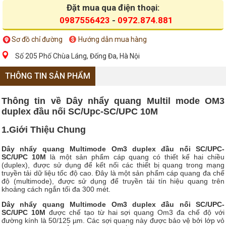
Đặt mua qua điện thoại:
0987556423
-
0972.874.881
Sơ đồ chỉ đường
Hướng dẫn mua hàng
Số 205 Phố Chùa Láng, Đống Đa, Hà Nội
THÔNG TIN SẢN PHẨM
Thông tin về Dây nhẩy quang Multil mode OM3
duplex đầu nối SC/Upc-SC/UPC 10M
1.Giới Thiệu Chung
Dây nhẩy quang Multimode Om3 duplex đầu nối SC/UPC-
SC/UPC 10M
là một sản phẩm cáp quang có thiết kế hai chiều
(duplex), được sử dụng để kết nối các thiết bị quang trong mạng
truyền tải dữ liệu tốc độ cao. Đây là một sản phẩm cáp quang đa chế
độ (multimode), được sử dụng để truyền tải tín hiệu quang trên
khoảng cách ngắn tối đa 300 mét.
Dây nhẩy quang Multimode Om3 duplex đầu nối SC/UPC-
SC/UPC 10M
được chế tạo từ hai sợi quang Om3 đa chế độ với
đường kính là 50/125 µm. Các sợi quang này được bảo vệ bởi lớp vỏ