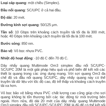
Loại cáp quang
: một chiều (Simplex).
Đầu nối quang
: SC/UPC ở cả hai đầu.
Độ dài:
20 mét.
Đường kính sợi quang
: 50/125 µm.
Tần số
: 10 Gbps trên khoảng cách truyền tải tối đa là 300 mét,
hoặc 40 Gbps trên khoảng cách truyền tải tối đa là 100 mét.
Bước sóng
: 850 nm.
Bảo vệ
: Vỏ bọc nhựa PVC.
Nhiệt độ hoạt động
: -10 độ C đến 70 độ C.
Dây nhẩy quang Multimode Om3 simplex đầu nối SC/UPC-
SC/UPC 20M là một giải pháp hiệu quả và phổ biến để kết nối các
thiết bị quang trong các ứng dụng mạng. Với sợi quang Om3 đa
chế độ và đầu nối quang SC/UPC, dây nhẩy quang này có thể
truyền tải dữ liệu với tốc độ cao, độ trễ thấp và khoảng cách truyền
tải xa hơn.
Vỏ bọc bảo vệ bằng nhựa PVC chất lượng cao cũng giúp cho sợi
quang không bị tổn thương bởi các tác động từ môi trường bên
ngoài. Hơn nữa, độ dài 20 mét của dây nhẩy quang Multimode
Om3 simplex đầu nối SC/UPC-SC/UPC 20M là đủ để có thể kết nối