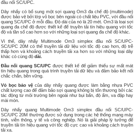
đầu nối SC/UPC.
Dây nhẩy có bổ sung một sợi quang Om3 đa chế độ (multimode)
được bảo vệ bởi lớp vỏ bọc bên ngoài có chất liệu PVC, với đầu nối
quang SC/UPC ở mỗi đầu. Độ dài của nó là 20 mét. Om3 là loại sợi
quang đa chế độ được thiết kế để truyền tải tín hiệu quang với tốc
độ và tần số cao hơn so với những loại sợi quang đa chế độ khác.
Vì thế, dây nhẩy Multimode Om3 simplex đầu nối SC/UPC-
SC/UPC 20M có thể truyền tải dữ liệu với tốc độ cao hơn, độ trễ
thấp hơn và khoảng cách truyền tải xa hơn so với những loại dây
khác có cùng độ
dài.
Đầu nối quang SC/UPC
được thiết kế để giảm thiểu sự mất mát
tín hiệu quang trong quá trình truyền tải dữ liệu và đảm bảo kết nối
chắc chắn, bền vững.
Vỏ bọc bảo vệ
của dây nhẩy quang được làm bằng nhựa PVC
chất lượng cao để đảm bảo sợi quang không bị tổn thương bởi các
tác động từ môi trường bên ngoài như bụi bẩn, độ ẩm, va đập hay
mài mòn.
Dây nhẩy quang Multimode Om3 simplex đầu nối SC/UPC-
SC/UPC 20M thường được sử dụng trong các hệ thống mạng máy
tính, viễn thông, y tế và công nghiệp. Nó là giải pháp lý tưởng để
truyền tải tín hiệu quang với tốc độ cực cao và khoảng cách truyền
tải xa.