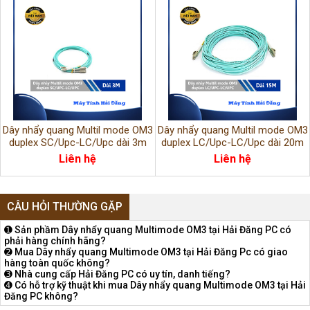
Dây nhẩy quang Multil mode OM3
Dây nhẩy quang Multil mode OM3
duplex SC/Upc-LC/Upc dài 3m
duplex LC/Upc-LC/Upc dài 20m
LSHZ
LSHZ
Liên hệ
Liên hệ
CÂU HỎI THƯỜNG GẶP
➊ Sản phầm Dây nhẩy quang Multimode OM3 tại Hải Đăng PC có
phải hàng chính hãng?
➋ Mua Dây nhẩy quang Multimode OM3 tại Hải Đăng Pc có giao
hàng toàn quốc không?
➌ Nhà cung cấp Hải Đăng PC có uy tín, danh tiếng?
➍ Có hỗ trợ kỹ thuật khi mua Dây nhẩy quang Multimode OM3 tại Hải
Đăng PC không?