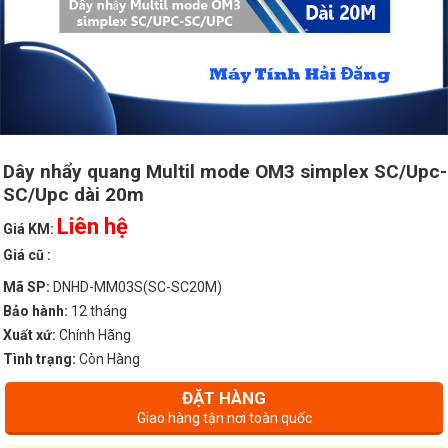
Dây nhẩy quang Multil mode OM3 simplex SC/Upc-
SC/Upc dài 20m
Liên hệ
Giá KM:
Giá cũ :
Mã SP:
DNHD-MM03S(SC-SC20M)
Bảo hành:
12 tháng
Xuất xứ:
Chính Hãng
Tình trạng:
Còn Hàng
ĐẶT HÀNG
Giao hàng tận nơi toàn quốc