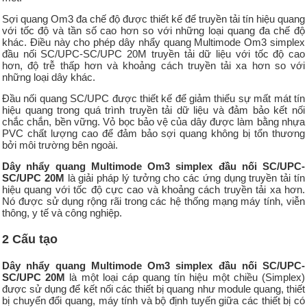
Sợi quang Om3 đa chế độ được thiết kế để truyền tải tín hiệu quang
với tốc độ và tần số cao hơn so với những loại quang đa chế độ
khác. Điều này cho phép dây nhẩy quang Multimode Om3 simplex
đầu nối SC/UPC-SC/UPC 20M truyền tải dữ liệu với tốc độ cao
hơn, độ trễ thấp hơn và khoảng cách truyền tải xa hơn so với
những loại dây khác.
Đầu nối quang SC/UPC được thiết kế để giảm thiểu sự mất mát tín
hiệu quang trong quá trình truyền tải dữ liệu và đảm bảo kết nối
chắc chắn, bền vững. Vỏ bọc bảo vệ của dây được làm bằng nhựa
PVC chất lượng cao để đảm bảo sợi quang không bị tổn thương
bởi môi trường bên ngoài.
Dây nhẩy quang Multimode Om3 simplex đầu nối SC/UPC-
SC/UPC 20M
là giải pháp lý tưởng cho các ứng dụng truyền tải tín
hiệu quang với tốc độ cực cao và khoảng cách truyền tải xa hơn.
Nó được sử dụng rộng rãi trong các hệ thống mạng máy tính, viễn
thông, y tế và công nghiệp.
2 Cấu tạo
Dây nhẩy quang Multimode Om3 simplex đầu nối SC/UPC-
SC/UPC 20M
là một loại cáp quang tín hiệu một chiều (Simplex)
được sử dụng để kết nối các thiết bị quang như module quang, thiết
bị chuyển đổi quang, máy tính và bộ định tuyến giữa các thiết bị có