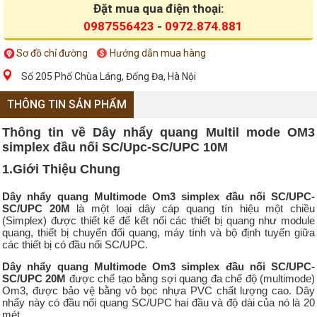
Đặt mua qua điện thoại:
0987556423
-
0972.874.881
Sơ đồ chỉ đường
Hướng dẫn mua hàng
Số 205 Phố Chùa Láng, Đống Đa, Hà Nội
THÔNG TIN SẢN PHẨM
Thông tin về Dây nhẩy quang Multil mode OM3
simplex đầu nối SC/Upc-SC/UPC 10M
1.Giới Thiệu Chung
Dây nhẩy quang Multimode Om3 simplex đầu nối SC/UPC-
SC/UPC 20M
là một loại dây cáp quang tín hiệu một chiều
(Simplex) được thiết kế để kết nối các thiết bị quang như module
quang, thiết bị chuyển đổi quang, máy tính và bộ định tuyến giữa
các thiết bị có đầu nối SC/UPC.
Dây nhẩy quang Multimode Om3 simplex đầu nối SC/UPC-
SC/UPC 20M
được chế tạo bằng sợi quang đa chế độ (multimode)
Om3, được bảo vệ bằng vỏ bọc nhựa PVC chất lượng cao. Dây
nhẩy này có đầu nối quang SC/UPC hai đầu và độ dài của nó là 20
mét.