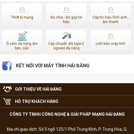
Thiết bị mạng
Bộ chia - Bộ gộp tín
Cáp tín hiệu hình ảnh ,
hiệu
âm thanh
Ổ cắm đa năng âm
Cáp chuyển đổi type-C
Linh kiện máy tính
bàn, sàn
Ugreen đa năng
KẾT NỐI VỚI MÁY TÍNH HẢI ĐĂNG
GỚI THIỆU VỀ HẢI ĐĂNG
HỖ TRỢ KHÁCH HÀNG
CÔNG TY TNHH CÔNG NGHỆ & GIẢI PHÁP MẠNG HẢI ĐĂNG
Địa chỉ giao dịch: Số 5 ngõ 125/1 Phố Trung Kính, P. Trung Hòa, Q.