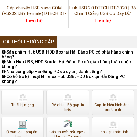
Cáp chuyển USB sang COM
Hub USB 2.0 DTECH DT-3020 | Bộ
(RS232 DB9 Female) DTECH DT-
Chia 4 Cổng USB Có Dây Dời
5002B(GT)
Liên hệ
Liên hệ
CÂU HỎI THƯỜNG GẶP
➊ Sản phầm Hub USB, HDD Box tại Hải Đăng PC có phải hàng chính
hãng?
➋ Mua Hub USB, HDD Box tại Hải Đăng Pc có giao hàng toàn quốc
không?
➌ Nhà cung cấp Hải Đăng PC có uy tín, danh tiếng?
➍ Có hỗ trợ kỹ thuật khi mua Hub USB, HDD Box tại Hải Đăng PC
không?
Thiết bị mạng
Bộ chia - Bộ gộp tín
Cáp tín hiệu hình ảnh ,
hiệu
âm thanh
Ổ cắm đa năng âm
Cáp chuyển đổi type-C
Linh kiện máy tính
bàn, sàn
Ugreen đa năng