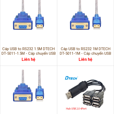
Cáp USB to RS232 1.5M DTECH
Cáp USB to RS232 1M DTECH
DT-5011-1.5M - Cáp chuyển USB
DT-5011-1M - Cáp chuyển USB
sang COM DB9 Female chất
sang COM DB9 Female chính
Liên hệ
Liên hệ
lượng cao
hãng