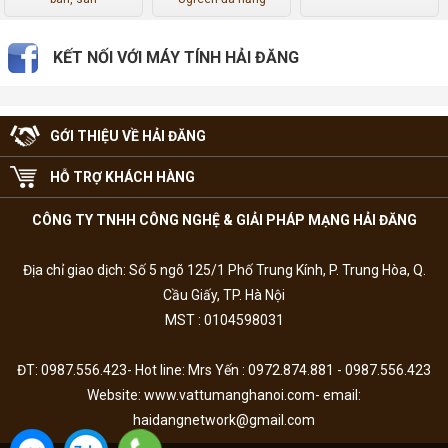
KẾT NỐI VỚI MÁY TÍNH HẢI ĐĂNG
GỚI THIỆU VỀ HẢI ĐĂNG
HỖ TRỢ KHÁCH HÀNG
CÔNG TY TNHH CÔNG NGHỆ & GIẢI PHÁP MẠNG HẢI ĐĂNG
Địa chỉ giao dịch: Số 5 ngõ 125/1 Phố Trung Kính, P. Trung Hòa, Q.
Cầu Giấy, TP. Hà Nội
MST : 0104598031
ĐT: 0987.556.423- Hot line: Mrs Yến : 0972.874.881 - 0987.556.423
Website: www.vattumanghanoi.com- email:
haidangnetwork@gmail.com