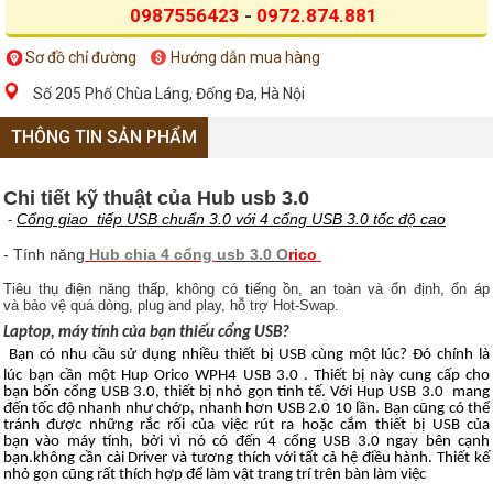
0987556423
-
0972.874.881
Sơ đồ chỉ đường
Hướng dẫn mua hàng
Số 205 Phố Chùa Láng, Đống Đa, Hà Nội
THÔNG TIN SẢN PHẨM
Chi tiết kỹ thuật của Hub usb 3.0
Cổng giao tiếp USB chuẩn 3.0 v
ới
4 cổng USB 3.0 tốc độ cao
-
- Tính năng
Hub chia 4 cổng
usb 3.0 O
ric
o
Tiêu thụ
điện năng thấp
,
không có tiếng ồn
,
an toàn
và ổn định
, ổn
áp
và
bảo vệ quá dòng
, plug
and play,
hỗ trợ
Hot-Swap
.
Laptop
, máy tính của bạn t
hiếu
cổng
USB
?
Bạn có n
hu cầu sử dụng
nhiều thiết bị
USB
cùng một lúc
?
Đó chính là
lúc
b
ạn
cần
một Hup
Orico
WPH4
USB
3.0
.
Thiết bị
này
cung cấp cho
bạn
bốn cổng USB 3.0
,
thiết bị
nhỏ gọn
tinh tế
.
Với Hup
USB
3.0
mang
đến tốc độ nhanh như chớp
,
nhanh hơn
USB
2.0
10
lần
.
Bạn
cũng
có thể
tránh được
những rắc rối của
việc rút ra hoặc cắm
thiết bị
USB
của
bạn
vào máy tính
,
bởi vì nó
có đến
4
cổng USB 3.0
ngay
bên cạnh
bạn.k
hông
cần cài Driver và tương thích với tất cả hệ điều hành. Thiết kế
nhỏ gọn cũng rất thích hợp để làm vật trang trí trên bàn làm việc