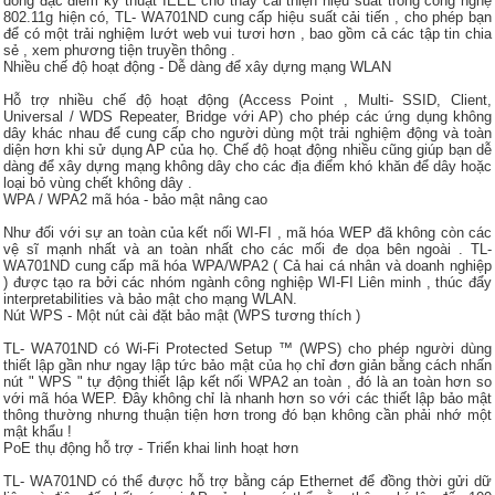
dòng đặc điểm kỹ thuật IEEE cho thấy cải thiện hiệu suất trong công nghệ
802.11g hiện có, TL- WA701ND cung cấp hiệu suất cải tiến , cho phép bạn
để có một trải nghiệm lướt web vui tươi hơn , bao gồm cả các tập tin chia
sẻ , xem phương tiện truyền thông .
Nhiều chế độ hoạt động - Dễ dàng để xây dựng mạng WLAN
Hỗ trợ nhiều chế độ hoạt động (Access Point , Multi- SSID, Client,
Universal / WDS Repeater, Bridge với AP) cho phép các ứng dụng không
dây khác nhau để cung cấp cho người dùng một trải nghiệm động và toàn
diện hơn khi sử dụng AP của họ.
Chế độ hoạt động nhiều cũng giúp bạn dễ
dàng để xây dựng mạng không dây cho các địa điểm khó khăn để dây hoặc
loại bỏ vùng chết không dây .
WPA / WPA2 mã hóa - bảo mật nâng cao
Như đối với sự an toàn của kết nối WI-FI , mã hóa WEP đã không còn các
vệ sĩ mạnh nhất và an toàn nhất cho các mối đe dọa bên ngoài .
TL-
WA701ND cung cấp mã hóa WPA/WPA2 ( Cả hai cá nhân và doanh nghiệp
) được tạo ra bởi các nhóm ngành công nghiệp WI-FI Liên minh , thúc đẩy
interpretabilities và bảo mật cho mạng WLAN.
Nút WPS - Một nút cài đặt bảo mật (WPS tương thích )
TL- WA701ND có Wi-Fi Protected Setup ™ (WPS) cho phép người dùng
thiết lập gần như ngay lập tức bảo mật của họ chỉ đơn giản bằng cách nhấn
nút " WPS " tự động thiết lập kết nối WPA2 an toàn , đó là an toàn hơn so
với mã hóa WEP.
Đây không chỉ là nhanh hơn so với các thiết lập bảo mật
thông thường nhưng thuận tiện hơn trong đó bạn không cần phải nhớ một
mật khẩu !
PoE thụ động hỗ trợ - Triển khai linh hoạt hơn
TL- WA701ND có thể được hỗ trợ bằng cáp Ethernet để đồng thời gửi dữ