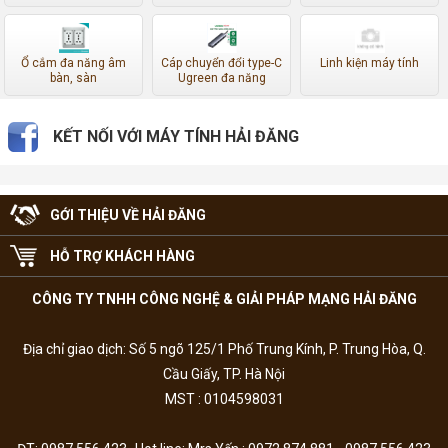
Ổ cắm đa năng âm
Cáp chuyển đổi type-C
Linh kiện máy tính
bàn, sàn
Ugreen đa năng
KẾT NỐI VỚI MÁY TÍNH HẢI ĐĂNG
GỚI THIỆU VỀ HẢI ĐĂNG
HỖ TRỢ KHÁCH HÀNG
CÔNG TY TNHH CÔNG NGHỆ & GIẢI PHÁP MẠNG HẢI ĐĂNG
Địa chỉ giao dịch: Số 5 ngõ 125/1 Phố Trung Kính, P. Trung Hòa, Q.
Cầu Giấy, TP. Hà Nội
MST : 0104598031