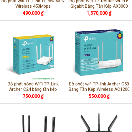
Bộ phát wifi TP-Link TL-WR940N
Bộ phát Wifi TP-Router Wi-Fi 6
Wireless 450Mbps
Gigabit Băng Tần Kép AX3000
TP-Link Archer AX50
490,000 ₫
1,570,000 ₫
Bộ phát sóng WiFi TP-Link
Bộ phát wifi TP-link Archer C50
Archer C24 băng tần kép
Băng Tần Kép Wireless AC1200
750,000 ₫
550,000 ₫