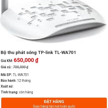
Bộ thu phát sóng TP-link TL-WA701
650,000 ₫
Giá KM:
Giá cũ :
700,000 ₫
Mã SP:
TL-WA701
Bảo hành:
12 tháng
Xuất xứ:
Tình trạng:
còn hàng
ĐẶT HÀNG
Giao hàng tận nơi toàn quốc