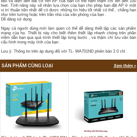
liệu và điện đến bất cứ nơi AP của bạn có thể nằm thậm chí lên đến 100
feet.
Tính năng này sẽ nhân lựa chọn của bạn cho phép bạn đặt AP ở một
vị trí thuận tiện nhất để có được những tín hiệu tốt nhất có thể , chẳng hạn
như trên tường hoặc trên trần nhà của văn phòng của bạn .
Dễ dàng sử dụng
Ngay cả người dùng mới làm quen có thể dễ dàng thiết lập các sản phẩm
mạng của họ.
Thiết bị này cho biết thêm thiết lập nhanh chóng trên phần
mềm dẫn bạn qua quá trình thiết lập từng bước , và thậm chí lưu văn bản
cấu hình trong máy tính của bạn .
Lưu ý: Thông tin trên áp dụng đối với TL- WA701ND phiên bản 2.0 chỉ .
SẢN PHẨM CÙNG LOẠI
Xem thêm >