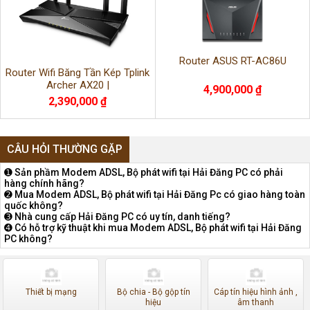
Router ASUS RT-AC86U
Router Wifi Băng Tần Kép Tplink
Archer AX20 |
4,900,000 ₫
2,390,000 ₫
CÂU HỎI THƯỜNG GẶP
➊ Sản phầm Modem ADSL, Bộ phát wifi tại Hải Đăng PC có phải
hàng chính hãng?
➋ Mua Modem ADSL, Bộ phát wifi tại Hải Đăng Pc có giao hàng toàn
quốc không?
➌ Nhà cung cấp Hải Đăng PC có uy tín, danh tiếng?
➍ Có hỗ trợ kỹ thuật khi mua Modem ADSL, Bộ phát wifi tại Hải Đăng
PC không?
Thiết bị mạng
Bộ chia - Bộ gộp tín
Cáp tín hiệu hình ảnh ,
hiệu
âm thanh