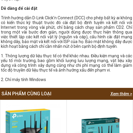
Dễ dàng để cài đặt
Trình hướng dẫn D-Link Click’n Connect (DCC) cho phép bất kỳ ai không
có kiến ​​thức kỹ thuật trước đó cài đặt bộ định tuyến và kết nối với
Internet trong vòng vài phút, chỉ bằng cách chạy sản phẩm CD2. Chỉ
trong một vài bước đơn giản, người dùng được thực hiện thông qua
việc thiết lập các kết nối vật lý (nguồn và cáp), cấu hình cài đặt mạng
không dây, bảo mật và kết nối với ISP của họ. Bảo mật không dây được
kích hoạt bằng cách chỉ cần nhấn nút ở bên cạnh bộ định tuyến.
1. Thông lượng dữ liệu thực tế có thể khác nhau. Điều kiện mạng và các
yếu tố môi trường, bao gồm khối lượng lưu lượng mạng, vật liệu xây
dựng và công trình xây dựng cũng như chi phí mạng có thể làm giảm
tốc độ truyền dữ liệu thực tế và ảnh hưởng xấu đến phạm vi.
2. Chỉ máy tính Windows
SẢN PHẨM CÙNG LOẠI
Xem thêm >