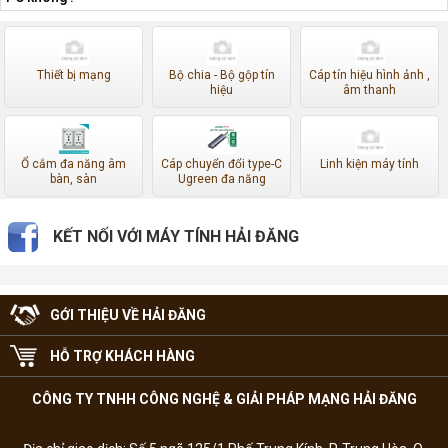
Thiết bị mạng
Bộ chia - Bộ gộp tín
Cáp tín hiệu hình ảnh ,
hiệu
âm thanh
Ổ cắm đa năng âm
Cáp chuyển đổi type-C
Linh kiện máy tính
bàn, sàn
Ugreen đa năng
KẾT NỐI VỚI MÁY TÍNH HẢI ĐĂNG
GỚI THIỆU VỀ HẢI ĐĂNG
HỖ TRỢ KHÁCH HÀNG
CÔNG TY TNHH CÔNG NGHỆ & GIẢI PHÁP MẠNG HẢI ĐĂNG