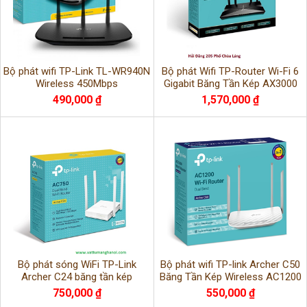
Bộ phát wifi TP-Link TL-WR940N
Bộ phát Wifi TP-Router Wi-Fi 6
Wireless 450Mbps
Gigabit Băng Tần Kép AX3000
TP-Link Archer AX50
490,000 ₫
1,570,000 ₫
Bộ phát sóng WiFi TP-Link
Bộ phát wifi TP-link Archer C50
Archer C24 băng tần kép
Băng Tần Kép Wireless AC1200
750,000 ₫
550,000 ₫