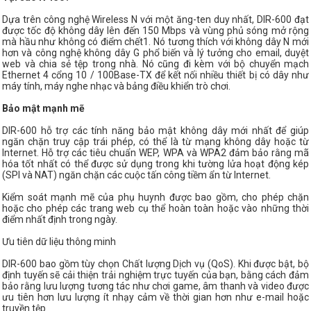
Dựa trên công nghệ Wireless N với một ăng-ten duy nhất, DIR-600 đạt
được tốc độ không dây lên đến 150 Mbps và vùng phủ sóng mở rộng
mà hầu như không có điểm chết1. Nó tương thích với không dây N mới
hơn và công nghệ không dây G phổ biến và lý tưởng cho email, duyệt
web và chia sẻ tệp trong nhà. Nó cũng đi kèm với bộ chuyển mạch
Ethernet 4 cổng 10 / 100Base-TX để kết nối nhiều thiết bị có dây như
máy tính, máy nghe nhạc và bảng điều khiển trò chơi.
Bảo mật mạnh mẽ
DIR-600 hỗ trợ các tính năng bảo mật không dây mới nhất để giúp
ngăn chặn truy cập trái phép, có thể là từ mạng không dây hoặc từ
Internet. Hỗ trợ các tiêu chuẩn WEP, WPA và WPA2 đảm bảo rằng mã
hóa tốt nhất có thể được sử dụng trong khi tường lửa hoạt động kép
(SPI và NAT) ngăn chặn các cuộc tấn công tiềm ẩn từ Internet.
Kiểm soát mạnh mẽ của phụ huynh được bao gồm, cho phép chặn
hoặc cho phép các trang web cụ thể hoàn toàn hoặc vào những thời
điểm nhất định trong ngày.
Ưu tiên dữ liệu thông minh
DIR-600 bao gồm tùy chọn Chất lượng Dịch vụ (QoS). Khi được bật, bộ
định tuyến sẽ cải thiện trải nghiệm trực tuyến của bạn, bằng cách đảm
bảo rằng lưu lượng tương tác như chơi game, âm thanh và video được
ưu tiên hơn lưu lượng ít nhạy cảm về thời gian hơn như e-mail hoặc
truyền tệp.