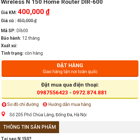
Wireless N 150 Home Router DIR-600
400,000 ₫
Giá KM:
Giá cũ :
450,000 ₫
Mã SP:
DỈ600
Bảo hành:
12 tháng
Xuất xứ:
Tình trạng:
còn hàng
ĐẶT HÀNG
Giao hàng tận nơi toàn quốc
Đặt mua qua điện thoại:
0987556423
-
0972.874.881
Sơ đồ chỉ đường
Hướng dẫn mua hàng
Số 205 Phố Chùa Láng, Đống Đa, Hà Nội
THÔNG TIN SẢN PHẨM
Tại sao N 150?