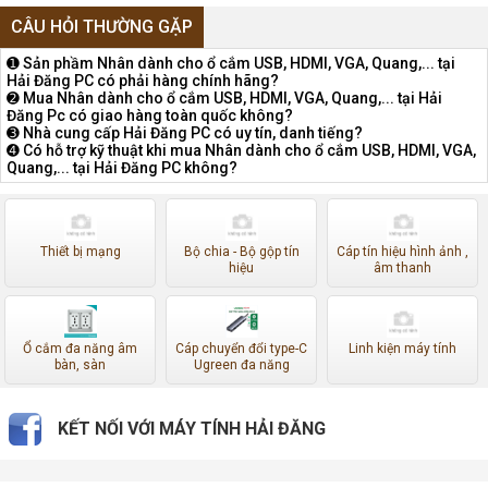
CÂU HỎI THƯỜNG GẶP
➊ Sản phầm Nhân dành cho ổ cắm USB, HDMI, VGA, Quang,... tại
Hải Đăng PC có phải hàng chính hãng?
➋ Mua Nhân dành cho ổ cắm USB, HDMI, VGA, Quang,... tại Hải
Đăng Pc có giao hàng toàn quốc không?
➌ Nhà cung cấp Hải Đăng PC có uy tín, danh tiếng?
➍ Có hỗ trợ kỹ thuật khi mua Nhân dành cho ổ cắm USB, HDMI, VGA,
Quang,... tại Hải Đăng PC không?
Thiết bị mạng
Bộ chia - Bộ gộp tín
Cáp tín hiệu hình ảnh ,
hiệu
âm thanh
Ổ cắm đa năng âm
Cáp chuyển đổi type-C
Linh kiện máy tính
bàn, sàn
Ugreen đa năng
KẾT NỐI VỚI MÁY TÍNH HẢI ĐĂNG