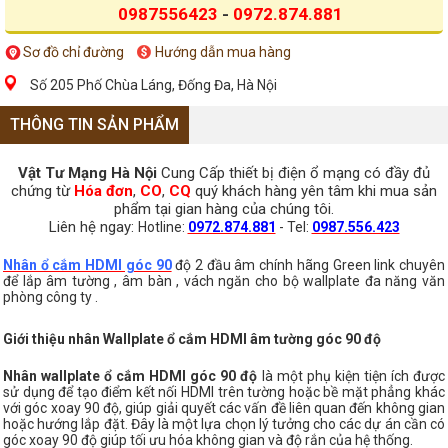
0987556423
-
0972.874.881
Sơ đồ chỉ đường
Hướng dẫn mua hàng
Số 205 Phố Chùa Láng, Đống Đa, Hà Nội
THÔNG TIN SẢN PHẨM
Vật Tư Mạng Hà Nội
Cung Cấp thiết bị điện ổ mạng có đầy đủ
chứng từ
Hóa đơn
,
CO
,
CQ
quý khách hàng yên tâm khi mua sản
phẩm tại gian hàng của chúng tôi.
Liên hệ ngay:
Hotline:
0972.874.881
- Tel:
0987.556.423
Nhân ổ cắm HDMI góc 90
độ 2 đầu âm chính hãng Green link chuyên
để lắp âm tường , âm bàn , vách ngăn cho bộ wallplate đa năng văn
phòng công ty .
Giới thiệu nhân Wallplate ổ cắm HDMI âm tường góc 90 độ
Nhân wallplate ổ cắm HDMI góc 90 độ
là một phụ kiện tiện ích được
sử dụng để tạo điểm kết nối HDMI trên tường hoặc bề mặt phẳng khác
với góc xoay 90 độ, giúp giải quyết các vấn đề liên quan đến không gian
hoặc hướng lắp đặt. Đây là một lựa chọn lý tưởng cho các dự án cần có
góc xoay 90 độ giúp tối ưu hóa không gian và độ rắn của hệ thống.