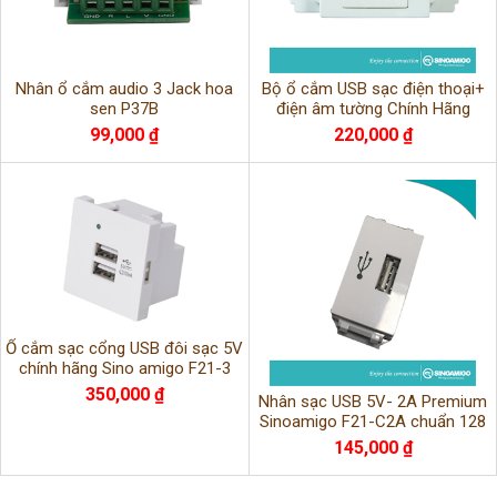
Nhân ổ cắm audio 3 Jack hoa
Bộ ổ cắm USB sạc điện thoại+
sen P37B
điện âm tường Chính Hãng
99,000 ₫
220,000 ₫
Ổ cắm sạc cổng USB đôi sạc 5V
chính hãng Sino amigo F21-3
chính hãng
350,000 ₫
Nhân sạc USB 5V- 2A Premium
Sinoamigo F21-C2A chuẩn 128
145,000 ₫