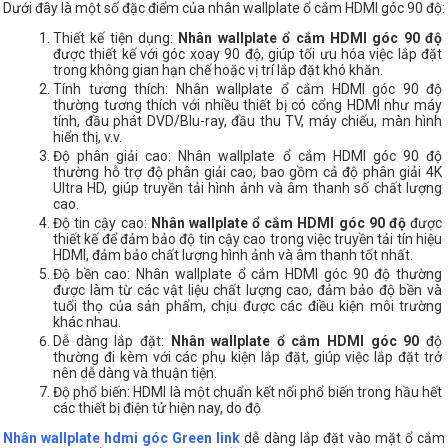
Dưới đây là một số đặc điểm của nhân wallplate ổ cắm HDMI góc 90 độ:
Thiết kế tiện dụng:
Nhân wallplate ổ cắm HDMI góc 90 độ
được thiết kế với góc xoay 90 độ, giúp tối ưu hóa việc lắp đặt
trong không gian hạn chế hoặc vị trí lắp đặt khó khăn.
Tính tương thích: Nhân wallplate ổ cắm HDMI góc 90 độ
thường tương thích với nhiều thiết bị có cổng HDMI như máy
tính, đầu phát DVD/Blu-ray, đầu thu TV, máy chiếu, màn hình
hiển thị, v.v.
Độ phân giải cao: Nhân wallplate ổ cắm HDMI góc 90 độ
thường hỗ trợ độ phân giải cao, bao gồm cả độ phân giải 4K
Ultra HD, giúp truyền tải hình ảnh và âm thanh số chất lượng
cao.
Độ tin cậy cao:
Nhân wallplate ổ cắm HDMI góc 90 độ
được
thiết kế để đảm bảo độ tin cậy cao trong việc truyền tải tín hiệu
HDMI, đảm bảo chất lượng hình ảnh và âm thanh tốt nhất.
Độ bền cao: Nhân wallplate ổ cắm HDMI góc 90 độ thường
được làm từ các vật liệu chất lượng cao, đảm bảo độ bền và
tuổi thọ của sản phẩm, chịu được các điều kiện môi trường
khác nhau.
Dễ dàng lắp đặt:
Nhân wallplate ổ cắm HDMI góc 90
độ
thường đi kèm với các phụ kiện lắp đặt, giúp việc lắp đặt trở
nên dễ dàng và thuận tiện.
Độ phổ biến: HDMI là một chuẩn kết nối phổ biến trong hầu hết
các thiết bị điện tử hiện nay, do độ
Nhân wallplate hdmi
góc Green link
dễ dàng lắp đặt vào mặt ổ cắm