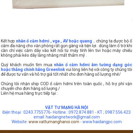
Kết hợp
nhân ổ cắm hdmi , vga , AV hoặc quang .
. chúng ta được bộ ổ
cắm đa năng cho văn phòng rất gọn gàng và tiện lợi . dùng làm ổ trờ khi
cần chỉ việc cắm dây vào kết nối từ máy tính lên tivi hoặc máy chiếu
không phải kéo dây lằng nhằng mất thẩm mỹ .
Quý khách muốn tìm mua
nhân ổ cắm hdmi âm tường dạng góc
hoặc thẳng chính hãng Greenlink
vui lòng liên hệ với công ty chúng tôi
để được tư vấn và hỗ trợ giá tốt nhất cho đơn hàng số lượng nhé/
Chúng tôi nhận ship COD ổ cắm hdmi trên toàn quốc , hỗ trợ phí vận
chuyển cho đơn hàng số lượng /
Liên hệ mua hàng trực tiếp tại :
VẬT TƯ MẠNG HÀ NỘI
Điện thoại : 0243.7755776- Hotline : 0972.874.881 - KT ; 0987.556.423
email: haidangnetwork@gmail.com
Website:
www.v
attumanghanoi.com
-
www.haidangpc.com