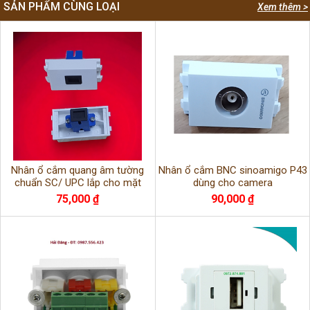
SẢN PHẨM CÙNG LOẠI
Xem thêm >
Nhân ổ cắm quang âm tường
Nhân ổ cắm BNC sinoamigo P43
chuẩn SC/ UPC lắp cho mặt
dùng cho camera
Panasonic
75,000 ₫
90,000 ₫