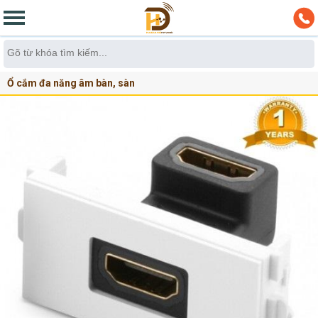
Ổ cắm đa năng âm bàn, sàn
Nhân dành cho ổ cắm USB, HDMI, VGA, Quang,...