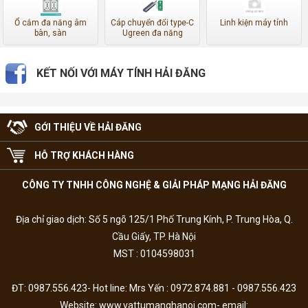
Ổ cắm đa năng âm
Cáp chuyển đổi type-C
Linh kiện máy tính
bàn, sàn
Ugreen đa năng
KẾT NỐI VỚI MÁY TÍNH HẢI ĐĂNG
GỚI THIỆU VỀ HẢI ĐĂNG
HỖ TRỢ KHÁCH HÀNG
CÔNG TY TNHH CÔNG NGHỆ & GIẢI PHÁP MẠNG HẢI ĐĂNG
Địa chỉ giao dịch: Số 5 ngõ 125/1 Phố Trung Kính, P. Trung Hòa, Q.
Cầu Giấy, TP. Hà Nội
MST : 0104598031
ĐT: 0987.556.423- Hot line: Mrs Yến : 0972.874.881 - 0987.556.423
Website: www.vattumanghanoi.com- email: