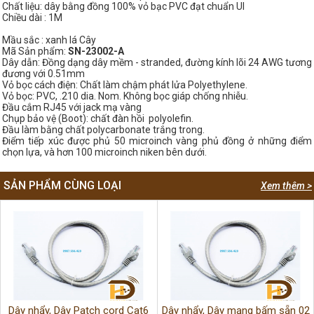
Chất liệu: dây bằng đồng 100% vỏ bạc PVC đạt chuẩn Ul
Chiều dài : 1M
Mầu sắc : xanh lá Cây
Mã Sản phẩm:
SN-23002-A
Dây dẫn: Đồng dạng dây mềm - stranded, đường kính lõi 24 AWG tương
đương với 0.51mm
Vỏ bọc cách điện: Chất làm chậm phát lửa Polyethylene.
Vỏ bọc: PVC, .210 dia. Nom. Không bọc giáp chống nhiễu.
Đầu cắm RJ45 với jack mạ vàng
Chụp bảo vệ (Boot): chất đàn hồi polyolefin.
Đầu làm bằng chất polycarbonate trắng trong.
Điểm tiếp xúc được phủ 50 microinch vàng phủ đồng ở những điểm
chọn lựa, và hơn 100 microinch niken bên dưới.
SẢN PHẨM CÙNG LOẠI
Xem thêm >
Dây nhẩy, Dây Patch cord Cat6
Dây nhẩy, Dây mạng bấm sẵn 02