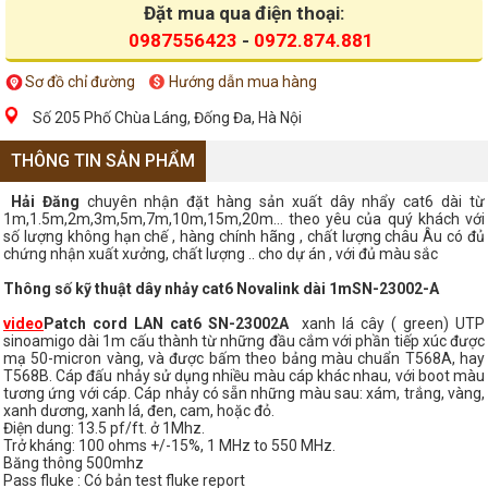
Đặt mua qua điện thoại:
0987556423
-
0972.874.881
Sơ đồ chỉ đường
Hướng dẫn mua hàng
Số 205 Phố Chùa Láng, Đống Đa, Hà Nội
THÔNG TIN SẢN PHẨM
Hải Đăng
chuyên nhận đặt hàng sản xuất dây nhẩy cat6 dài từ
1m,1.5m,2m,3m,5m,7m,10m,15m,20m... theo yêu của quý khách với
số lượng không hạn chế , hàng chính hãng , chất lượng châu Âu có đủ
chứng nhận xuất xưởng, chất lượng .. cho dự án , với đủ màu sắc
Thông số kỹ thuật dây nhảy cat6 Novalink dài 1mSN-23002-A
video
Patch cord LAN cat6 SN
-23002A
xanh lá cây ( green) UTP
sinoamigo dài 1m cấu thành từ những đầu cắm với phần tiếp xúc được
mạ 50-micron vàng, và được bấm theo bảng màu chuẩn T568A, hay
T568B. Cáp đấu nhảy sử dụng nhiều màu cáp khác nhau, với boot màu
tương ứng với cáp. Cáp nhảy có sẵn những màu sau: xám, trắng, vàng,
xanh dương, xanh lá, đen, cam, hoặc đỏ.
Điện dung: 13.5 pf/ft. ở 1Mhz.
Trở kháng: 100 ohms +/-15%, 1 MHz to 550 MHz.
Băng thông 500mhz
Pass fluke : Có bản test fluke report