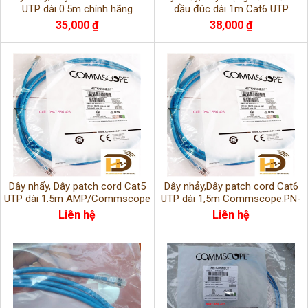
UTP dài 0.5m chính hãng
dầu đúc dài 1m Cat6 UTP
Commscope.
AMP/Commscope.
35,000 ₫
38,000 ₫
Dây nhẩy, Dây patch cord Cat5
Dây nhảy,Dây patch cord Cat6
UTP dài 1.5m AMP/Commscope
UTP dài 1,5m Commscope.PN-
1859247-5
Liên hệ
Liên hệ