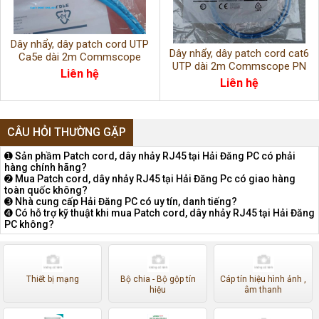
Dây nhẩy, dây patch cord UTP
Dây nhẩy, dây patch cord cat6
Ca5e dài 2m Commscope
UTP dài 2m Commscope PN
PN:1859239-7
Liên hệ
:1859247-7
Liên hệ
CÂU HỎI THƯỜNG GẶP
➊ Sản phầm Patch cord, dây nhảy RJ45 tại Hải Đăng PC có phải
hàng chính hãng?
➋ Mua Patch cord, dây nhảy RJ45 tại Hải Đăng Pc có giao hàng
toàn quốc không?
➌ Nhà cung cấp Hải Đăng PC có uy tín, danh tiếng?
➍ Có hỗ trợ kỹ thuật khi mua Patch cord, dây nhảy RJ45 tại Hải Đăng
PC không?
Thiết bị mạng
Bộ chia - Bộ gộp tín
Cáp tín hiệu hình ảnh ,
hiệu
âm thanh