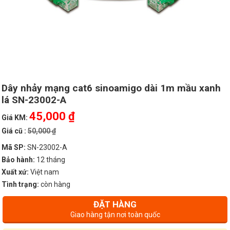
Dây nhảy mạng cat6 sinoamigo dài 1m mầu xanh
lá SN-23002-A
45,000 ₫
Giá KM:
Giá cũ :
50,000 ₫
Mã SP:
SN-23002-A
Bảo hành:
12 tháng
Xuất xứ:
Việt nam
Tình trạng:
còn hàng
ĐẶT HÀNG
Giao hàng tận nơi toàn quốc