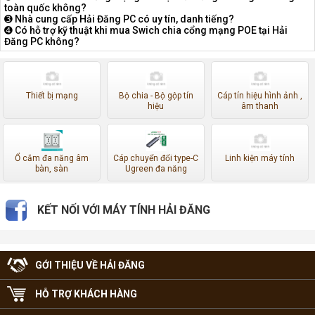
toàn quốc không?
➌ Nhà cung cấp Hải Đăng PC có uy tín, danh tiếng?
➍ Có hỗ trợ kỹ thuật khi mua Swich chia cổng mạng POE tại Hải
Đăng PC không?
Thiết bị mạng
Bộ chia - Bộ gộp tín
Cáp tín hiệu hình ảnh ,
hiệu
âm thanh
Ổ cắm đa năng âm
Cáp chuyển đổi type-C
Linh kiện máy tính
bàn, sàn
Ugreen đa năng
KẾT NỐI VỚI MÁY TÍNH HẢI ĐĂNG
GỚI THIỆU VỀ HẢI ĐĂNG
HỖ TRỢ KHÁCH HÀNG