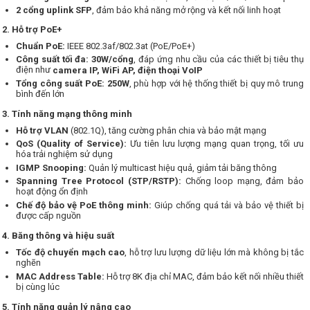
2 cổng uplink SFP
, đảm bảo khả năng mở rộng và kết nối linh hoạt
2. Hỗ trợ PoE+
Chuẩn PoE:
IEEE 802.3af/802.3at (PoE/PoE+)
Công suất tối đa:
30W/cổng
, đáp ứng nhu cầu của các thiết bị tiêu thụ
điện như
camera IP, WiFi AP, điện thoại VoIP
Tổng công suất PoE:
250W
, phù hợp với hệ thống thiết bị quy mô trung
bình đến lớn
3. Tính năng mạng thông minh
Hỗ trợ VLAN
(802.1Q), tăng cường phân chia và bảo mật mạng
QoS (Quality of Service):
Ưu tiên lưu lượng mạng quan trọng, tối ưu
hóa trải nghiệm sử dụng
IGMP Snooping:
Quản lý multicast hiệu quả, giảm tải băng thông
Spanning Tree Protocol (STP/RSTP):
Chống loop mạng, đảm bảo
hoạt động ổn định
Chế độ bảo vệ PoE thông minh:
Giúp chống quá tải và bảo vệ thiết bị
được cấp nguồn
4. Băng thông và hiệu suất
Tốc độ chuyển mạch cao
, hỗ trợ lưu lượng dữ liệu lớn mà không bị tắc
nghẽn
MAC Address Table:
Hỗ trợ 8K địa chỉ MAC, đảm bảo kết nối nhiều thiết
bị cùng lúc
5. Tính năng quản lý nâng cao