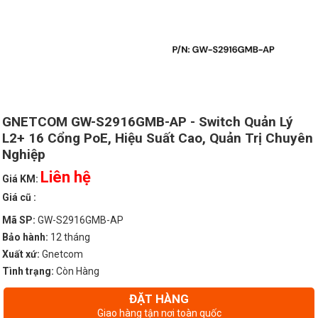
GNETCOM GW-S2916GMB-AP - Switch Quản Lý
L2+ 16 Cổng PoE, Hiệu Suất Cao, Quản Trị Chuyên
Nghiệp
Liên hệ
Giá KM:
Giá cũ :
Mã SP:
GW-S2916GMB-AP
Bảo hành:
12 tháng
Xuất xứ:
Gnetcom
Tình trạng:
Còn Hàng
ĐẶT HÀNG
Giao hàng tận nơi toàn quốc