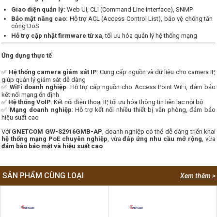
Giao diện quản lý:
Web UI, CLI (Command Line Interface), SNMP
Bảo mật nâng cao:
Hỗ trợ ACL (Access Control List), bảo vệ chống tấn
công DoS
Hỗ trợ cập nhật firmware từ xa
, tối ưu hóa quản lý hệ thống mạng
Ứng dụng thực tế
✅
Hệ thống camera giám sát IP
: Cung cấp nguồn và dữ liệu cho camera IP,
giúp quản lý giám sát dễ dàng
✅
WiFi doanh nghiệp
: Hỗ trợ cấp nguồn cho Access Point WiFi, đảm bảo
kết nối mạng ổn định
✅
Hệ thống VoIP
: Kết nối điện thoại IP, tối ưu hóa thông tin liên lạc nội bộ
✅
Mạng doanh nghiệp
: Hỗ trợ kết nối nhiều thiết bị văn phòng, đảm bảo
hiệu suất cao
Với
GNETCOM GW-S2916GMB-AP
, doanh nghiệp có thể dễ dàng triển khai
hệ thống mạng PoE chuyên nghiệp
, vừa
đáp ứng nhu cầu mở rộng
, vừa
đảm bảo bảo mật và hiệu suất cao
.
SẢN PHẨM CÙNG LOẠI
Xem thêm >