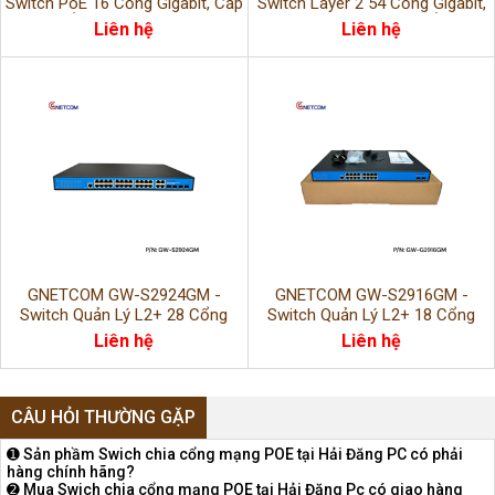
Switch PoE 16 Cổng Gigabit, Cấp
Switch Layer 2 54 Cổng Gigabit,
Nguồn Ổn Định, Hiệu Suất Cao
Hiệu Suất Cao, Kết Nối Ổn Định
Liên hệ
Liên hệ
GNETCOM GW-S2924GM -
GNETCOM GW-S2916GM -
Switch Quản Lý L2+ 28 Cổng
Switch Quản Lý L2+ 18 Cổng
Gigabit, Hiệu Suất Cao, Quản Trị
Gigabit, Hiệu Suất Cao, Quản Trị
Liên hệ
Liên hệ
Linh Hoạt
Linh Hoạt
CÂU HỎI THƯỜNG GẶP
➊ Sản phầm Swich chia cổng mạng POE tại Hải Đăng PC có phải
hàng chính hãng?
➋ Mua Swich chia cổng mạng POE tại Hải Đăng Pc có giao hàng