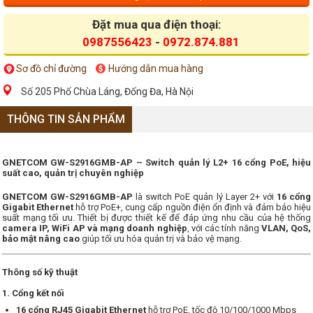
Đặt mua qua điện thoại:
0987556423
-
0972.874.881
Sơ đồ chỉ đường
Hướng dẫn mua hàng
Số 205 Phố Chùa Láng, Đống Đa, Hà Nội
THÔNG TIN SẢN PHẨM
GNETCOM GW-S2916GMB-AP – Switch quản lý L2+ 16 cổng PoE, hiệu
suất cao, quản trị chuyên nghiệp
GNETCOM GW-S2916GMB-AP
là switch PoE quản lý Layer 2+ với
16 cổng
Gigabit Ethernet
hỗ trợ PoE+, cung cấp nguồn điện ổn định và đảm bảo hiệu
suất mạng tối ưu. Thiết bị được thiết kế để đáp ứng nhu cầu của hệ thống
camera IP, WiFi AP và mạng doanh nghiệp
, với các tính năng
VLAN, QoS,
bảo mật nâng cao
giúp tối ưu hóa quản trị và bảo vệ mạng.
Thông số kỹ thuật
1. Cổng kết nối
16 cổng RJ45 Gigabit Ethernet
hỗ trợ PoE, tốc độ 10/100/1000 Mbps