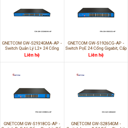
GNETCOM GW-S2924GMA-AP -
GNETCOM GW-S1926CG-AP -
Switch Quản Lý L2+ 24 Cổng
Switch PoE 24 Cổng Gigabit, Cấp
PoE, Hiệu Suất Cao, Quản Trị
Nguồn Ổn Định, Hiệu Suất Cao
Liên hệ
Liên hệ
Chuyên Nghiệp
GNETCOM GW-S1918CG-AP -
GNETCOM GW-S2854GM -