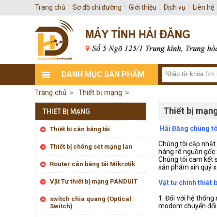
Trang chủ
|
Sơ đồ chỉ đường
|
Giới thiệu
|
Dịch vụ
|
Liên hệ
DANH MỤC SẢN PHẨM
Trang chủ
Thiết bị mạng
Thiết bị mạng
THIẾT BỊ MẠNG
Hải Đăng chúng tôi
Thiết bị cân bằng tải
Chúng tôi cập nhật 
Thiết bị chống sét mạng lan
hàng rõ nguồn gốc 
Chúng tôi cam kết 
Router cân bằng tải Mikrotik
sản phẩm xin quý 
Vật Tư thiết bị mạng PANDUIT
Vật tư chính thiế
1
. Đối với hệ thốn
switch chia quang (Optical
modem chuyển đổi tí
Switch)