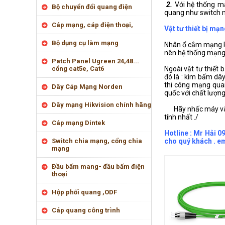
2.
Với hệ thống m
Bộ chuyển đổi quang điện
quang như switch m
Cáp mạng, cáp điện thoại,
Vật tư thiết bị m
Bộ dụng cụ làm mạng
Nhân ổ cắm mạng RJ
nên hệ thống mạng 
Patch Panel Ugreen 24,48...
cổng cat5e, Cat6
Ngoài vật tư thiết 
đó là : kìm bấm dâ
thi công mạng quan
Dây Cáp Mạng Norden
quốc với chất lượng
Dây mạng Hikvision chính hãng
Hãy nhấc máy và gọ
tính nhất ./
Cáp mạng Dintek
Hotline : Mr Hải 0
Switch chia mạng, cổng chia
cho quý khách . 
mạng
Đầu bấm mang- đầu bấm điện
thoại
Hộp phối quang ,ODF
Cáp quang công trình