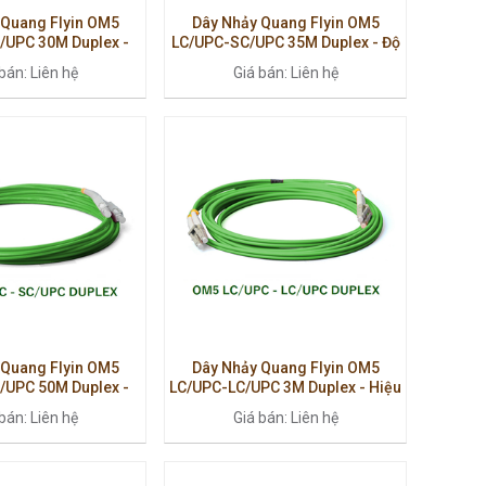
 Quang Flyin OM5
Dây Nhảy Quang Flyin OM5
/UPC 30M Duplex -
LC/UPC-SC/UPC 35M Duplex - Độ
 Cao Cho Hệ Thống
Ổn Định Cao, Chuẩn 100G
bán: Liên hệ
Giá bán: Liên hệ
100G
 Quang Flyin OM5
Dây Nhảy Quang Flyin OM5
/UPC 50M Duplex -
LC/UPC-LC/UPC 3M Duplex - Hiệu
ao, Độ Suy Hao Thấp
Suất Cao, Chuẩn Multimode
bán: Liên hệ
Giá bán: Liên hệ