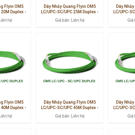
g Flyin OM5
Dây Nhảy Quang Flyin OM5
Dây Nhảy
20M Duplex -
LC/UPC-SC/UPC 25M Duplex -
LC/UPC-SC
, Truyền Dẫn
Cáp Quang Cao Cấp Cho Mạng
Hiệu Suất
Liên hệ
Giá bán: Liên hệ
Giá 
00G
40G/100G
g Flyin OM5
Dây Nhảy Quang Flyin OM5
Dây Nhảy
40M Duplex -
LC/UPC-SC/UPC 45M Duplex -
LC/UPC-SC
ao, Chuẩn
Chuẩn Multimode, Hiệu Suất Ổn
Hiệu Năng C
Liên hệ
Giá bán: Liên hệ
Giá 
mode
Định