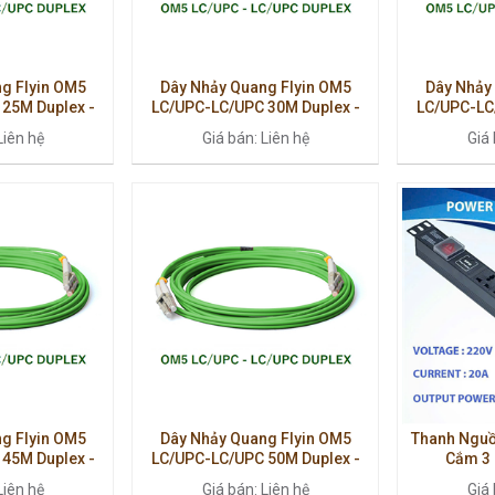
g Flyin OM5
Dây Nhảy Quang Flyin OM5
Dây Nhảy
25M Duplex -
LC/UPC-LC/UPC 30M Duplex -
LC/UPC-LC
Cấp, Suy Hao
Multimode Cao Cấp, Suy Hao
Multimode
Liên hệ
Giá bán: Liên hệ
Giá 
p
Thấp
g Flyin OM5
Dây Nhảy Quang Flyin OM5
Thanh Nguồ
45M Duplex -
LC/UPC-LC/UPC 50M Duplex -
Cắm 3 
Cấp, Suy Hao
Multimode Cao Cấp, Hiệu Suất
220V/3700W
Liên hệ
Giá bán: Liên hệ
Giá 