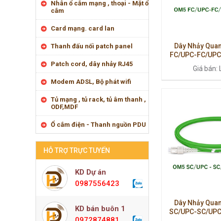
Nhân ổ cắm mạng , thoại - Mặt ổ
cắm
Card mạng. card lan
Dây Nhảy Quan
Thanh đấu nối patch panel
FC/UPC-FC/UPC 
Truyền Dẫn Ổn Đ
Patch cord, dây nhảy RJ45
Giá bán: 
Ca
Modem ADSL, Bộ phát wifi
Tủ mạng , tủ rack, tủ âm thanh ,
ODF,MDF
Ổ cắm điện - Thanh nguồn PDU
HỖ TRỢ TRỰC TUYẾN
KD Dự án
0987556423
Dây Nhảy Quan
KD bán buôn 1
SC/UPC-SC/UPC 
0972874881
Hiệu Suất Cao, K