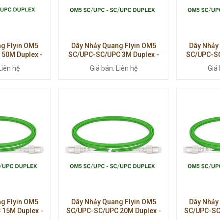
g Flyin OM5
Dây Nhảy Quang Flyin OM5
Dây Nhảy
50M Duplex -
SC/UPC-SC/UPC 3M Duplex -
SC/UPC-SC
ịnh, Hiệu Năng
Truyền Dẫn Ổn Định, Hiệu Suất
Hiệu Năn
Liên hệ
Giá bán: Liên hệ
Giá 
o
Cao
M
g Flyin OM5
Dây Nhảy Quang Flyin OM5
Dây Nhảy
15M Duplex -
SC/UPC-SC/UPC 20M Duplex -
SC/UPC-SC
ết Nối Ổn Định
Tốc Độ Cao, Truyền Dẫn Ổn Định
Hiệu Suất C