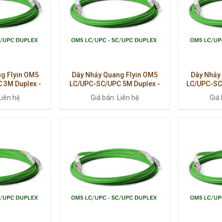
g Flyin OM5
Dây Nhảy Quang Flyin OM5
Dây Nhảy
 3M Duplex -
LC/UPC-SC/UPC 5M Duplex -
LC/UPC-SC
Cấp, Suy Hao
Multimode Cao Cấp, Hiệu Suất
Multimode
Liên hệ
Giá bán: Liên hệ
Giá 
p
40G/100G
4