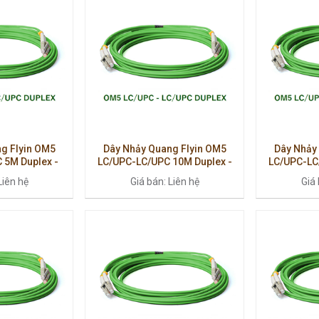
g Flyin OM5
Dây Nhảy Quang Flyin OM5
Dây Nhảy
 5M Duplex -
LC/UPC-LC/UPC 10M Duplex -
LC/UPC-LC
 Hiệu Suất Cao
Multimode Cao Cấp, Suy Hao
Multimode
Liên hệ
Giá bán: Liên hệ
Giá 
Thấp