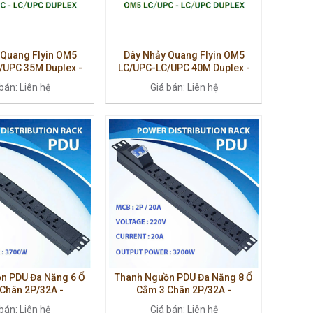
 Quang Flyin OM5
Dây Nhảy Quang Flyin OM5
/UPC 35M Duplex -
LC/UPC-LC/UPC 40M Duplex -
 Cao Cấp, Suy Hao
Multimode Cao Cấp, Hiệu Suất
bán: Liên hệ
Giá bán: Liên hệ
Thấp
Ổn Định
n PDU Đa Năng 6 Ổ
Thanh Nguồn PDU Đa Năng 8 Ổ
Chân 2P/32A -
Cắm 3 Chân 2P/32A -
, Tích Hợp Aptomat
220V/3200W, Tích Hợp Aptomat
bán: Liên hệ
Giá bán: Liên hệ