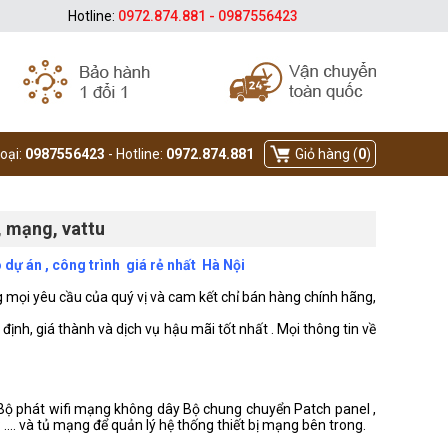
Hotline:
0972.874.881 - 0987556423
hoại:
0987556423
- Hotline:
0972.874.881
Giỏ hàng (
0
)
, mạng, vattu
 dự án , công trình giá rẻ nhất Hà Nội
ng mọi yêu cầu của quý vị và cam kết chỉ bán hàng chính hãng,
h, giá thành và dịch vụ hậu mãi tốt nhất . Mọi thông tin về
 Bộ phát wifi mạng không dây Bộ chung chuyển Patch panel ,
.... và tủ mạng để quản lý hệ thống thiết bị mạng bên trong.