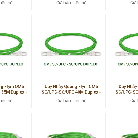
Liên hệ
Giá bán: Liên hệ
Giá 
g Flyin OM5
Dây Nhảy Quang Flyin OM5
Dây Nhảy
35M Duplex -
SC/UPC-SC/UPC 40M Duplex -
SC/UPC-SC
ịnh, Hiệu Suất
Hiệu Suất Ổn Định, Kết Nối Cao
Kết Nối Ổn 
Liên hệ
Giá bán: Liên hệ
Giá 
o
Cấp