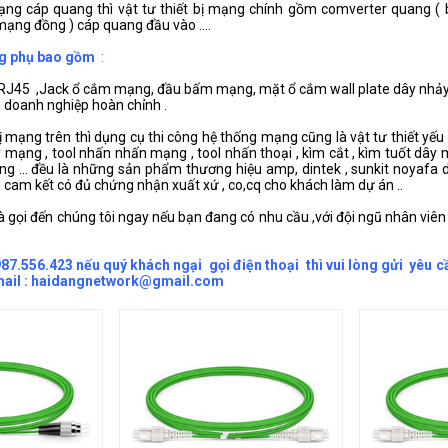
ạng cáp quang thì vật tư thiết bị mạng chính gồm comverter quang ( 
ạng đồng ) cáp quang đầu vào ....
ạng phụ bao gồm
:
45 ,Jack ổ cắm mạng, đầu bấm mạng, mặt ổ cắm wall plate dây nhảy ( d
doanh nghiệp hoàn chỉnh .
bị mạng trên thì dụng cụ thi công hệ thống mạng cũng là vật tư thiết y
y mạng , tool nhấn nhấn mạng , tool nhấn thoại , kìm cắt , kìm tuốt dâ
g ... đều là những sản phẩm thương hiệu amp, dintek , sunkit noyafa d
 cam kết có đủ chứng nhận xuất xứ , co,cq cho khách làm dự án ..
i đến chúng tôi ngay nếu bạn đang có nhu cầu ,với đội ngũ nhân viên 
987.556.423 nếu quý khách ngại gọi điện thoại thì vui lòng gửi yêu 
email : haidangnetwork@gmail.com