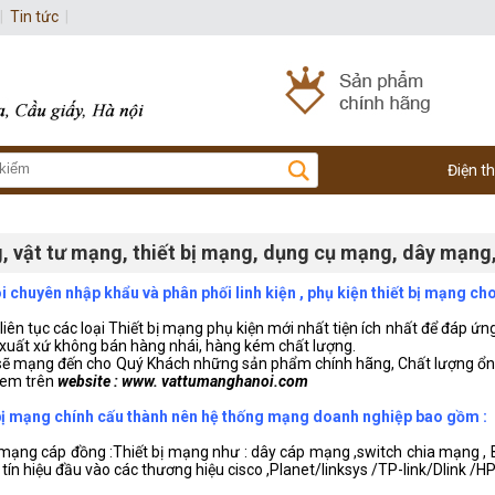
|
Tin tức
|
Điện t
, vật tư mạng, thiết bị mạng, dụng cụ mạng, dây mạng
 chuyên nhập khẩu và phân phối linh kiện , phụ kiện thiết bị mạng cho
liên tục các loại Thiết bị mạng phụ kiện mới nhất tiện ích nhất để đáp ứ
xuất xứ không bán hàng nhái, hàng kém chất lượng.
sẽ mạng đến cho Quý Khách những sản phẩm chính hãng, Chất lượng ổn địn
xem trên
website : www. vattumanghanoi.com
t bị mạng chính cấu thành nên hệ thống mạng doanh nghiệp bao gồm :
g mạng cáp đồng :Thiết bị mạng như : dây cáp mạng ,switch chia mạng ,
n hiệu đầu vào các thương hiệu cisco ,Planet/linksys /TP-link/Dlink /HP 