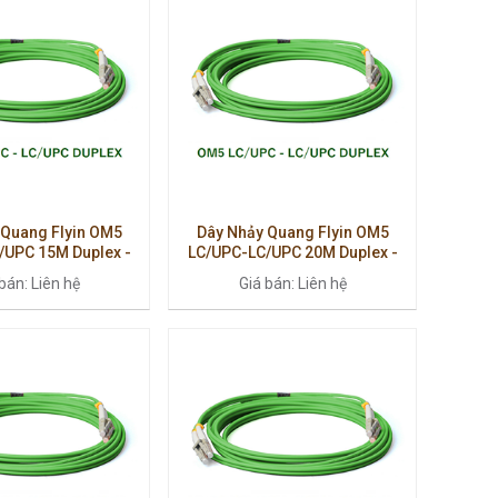
 Quang Flyin OM5
Dây Nhảy Quang Flyin OM5
/UPC 15M Duplex -
LC/UPC-LC/UPC 20M Duplex -
 Cao Cấp, Suy Hao
Multimode Cao Cấp, Suy Hao
bán: Liên hệ
Giá bán: Liên hệ
Thấp
Thấp