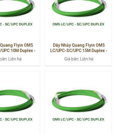
 Quang Flyin OM5
Dây Nhảy Quang Flyin OM5
/UPC 10M Duplex -
LC/UPC-SC/UPC 15M Duplex -
 Cao Cấp, Hỗ Trợ
Multimode Cao Cấp, Hỗ Trợ
bán: Liên hệ
Giá bán: Liên hệ
0G/100G
40G/100G