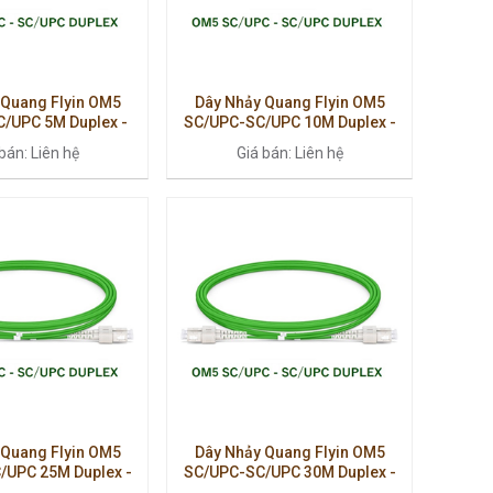
 Quang Flyin OM5
Dây Nhảy Quang Flyin OM5
/UPC 5M Duplex -
SC/UPC-SC/UPC 10M Duplex -
g Ổn Định, Chuẩn
Truyền Dẫn Ổn Định, Chuẩn Cao
bán: Liên hệ
Giá bán: Liên hệ
ultimode
Cấp
 Quang Flyin OM5
Dây Nhảy Quang Flyin OM5
/UPC 25M Duplex -
SC/UPC-SC/UPC 30M Duplex -
ao, Kết Nối Ổn Định
Kết Nối Ổn Định, Hiệu Suất Cao