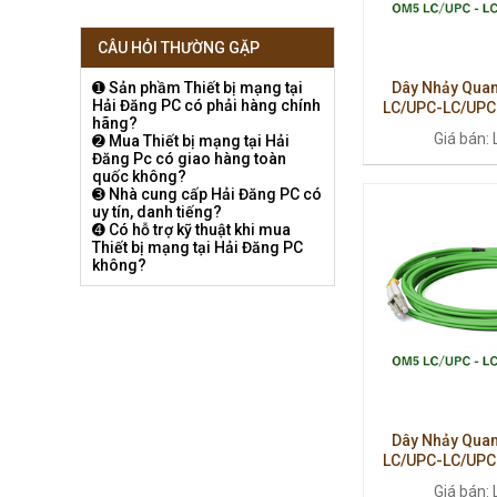
CÂU HỎI THƯỜNG GẶP
Dây Nhảy Quan
➊ Sản phầm Thiết bị mạng tại
Hải Đăng PC có phải hàng chính
LC/UPC-LC/UPC 
hãng?
Multimode Cao 
Giá bán: 
➋ Mua Thiết bị mạng tại Hải
Thấ
Đăng Pc có giao hàng toàn
quốc không?
➌ Nhà cung cấp Hải Đăng PC có
uy tín, danh tiếng?
➍ Có hỗ trợ kỹ thuật khi mua
Thiết bị mạng tại Hải Đăng PC
không?
Dây Nhảy Quan
LC/UPC-LC/UPC 
Multimode Cao 
Giá bán: 