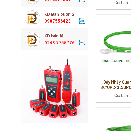
Giá bán: 
KD Bán buôn 2
0987556423
KD bán lẻ
0243.7755776
Dây Nhảy Quan
SC/UPC-SC/UPC 
Truyền Dẫn Ổn Đ
Giá bán: 
Ca