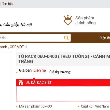
|
Tin tức
|
Điện t
thanh , ODF,MDF
TỦ RACK 06U-D400 (TREO TƯỜNG) - CÁNH M
TRẮNG
Giá bán:
Liên hệ
Giá thị trường:
ƯU ĐÃI ĐẶC BIỆT
Mã sản phẩm : D-400
Xuất xứ : Việt Nam