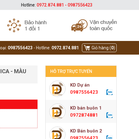
Hotline:
0972.874.881 - 0987556423
hoại:
0987556423
- Hotline:
0972.874.881
Giỏ hàng (
0
)
ICA - MÀU
HỖ TRỢ TRỰC TUYẾN
KD Dự án
0987556423
KD bán buôn 1
0972874881
KD Bán buôn 2
0987556423