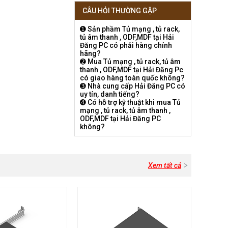
CÂU HỎI THƯỜNG GẶP
➊ Sản phầm Tủ mạng , tủ rack,
tủ âm thanh , ODF,MDF tại Hải
Đăng PC có phải hàng chính
hãng?
➋ Mua Tủ mạng , tủ rack, tủ âm
thanh , ODF,MDF tại Hải Đăng Pc
có giao hàng toàn quốc không?
➌ Nhà cung cấp Hải Đăng PC có
uy tín, danh tiếng?
➍ Có hỗ trợ kỹ thuật khi mua Tủ
mạng , tủ rack, tủ âm thanh ,
ODF,MDF tại Hải Đăng PC
không?
Xem tất cả