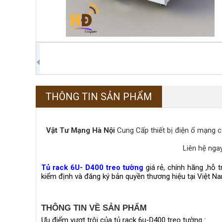
THÔNG TIN SẢN PHẨM
Vật Tư Mạng Hà Nội
Cung Cấp thiết bị điện ổ mạng 
Liên hệ nga
Tủ rack 6U- D400 treo tường
giá rẻ, chính hãng ,hỗ 
kiểm định và đăng ký bản quyền thương hiệu tại Việt N
THÔNG TIN VỀ SẢN PHẨM
Ưu điểm vượt trội của tủ rack 6u-D400 treo tường :