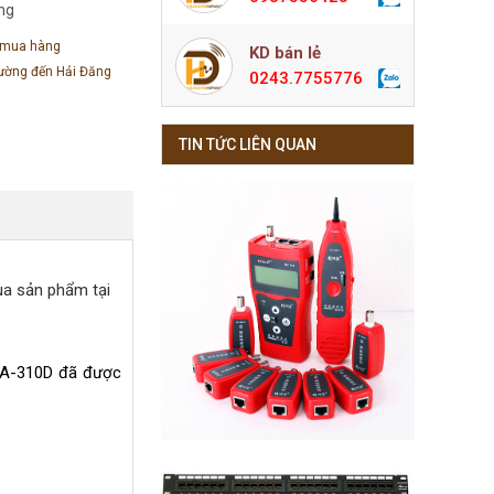
àng
 mua hàng
KD bán lẻ
đường đến Hải Đăng
0243.7755776
TIN TỨC LIÊN QUAN
ua sản phẩm tại
 EIA-310D đã được