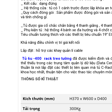
_ Kết cấu : dạng đứng
_ Hệ thống cửa : tủ có 1 cánh trước được lắp khóa an t
_Quy cách đóng gói : Sản phẩm được đóng gói và sản
và tính chống gỉ.
_Tủ được gia cố chắc chắn bằng 4 thanh giằng , 4 than
_ Phụ kiện tủ : hệ thống 4 bánh xe đa hướng và 4 chốt 
Tiêu chuẩn tương thích với các thiết bị tiêu chuẩn 19” 
Khả năng điều chỉnh vị trí giá kết nối
Lắp đặt : hỗ trợ các khay quản lí cable
Tủ 6u -400 rack treo tường
đã được kiểm định và đ
thể thiếu trong các trung tâm quản lý dữ liệu (Data 
thuần là nơi lắp đặt các thiết bị liên quan mà tủ C-R
khoa học nhất, thuận tiện cho việc thao tác chuyên môn
THÔNG SỐ KĨ THUẬT
Kích thước (mm)
H370 x W600 x D400
Tải trọng
300Kg