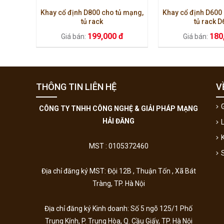
Khay cổ định D800 cho tủ mạng,
Khay cổ định D600
tủ rack
tủ rack D
199,000 đ
180
Giá bán:
Giá bán:
THÔNG TIN LIÊN HỆ
V
G
CÔNG TY TNHH CÔNG NGHỆ & GIẢI PHÁP MẠNG
HẢI ĐĂNG
MST : 0105372460
Địa chỉ đăng ký MST: Đội 12B , Thuận Tốn , Xã Bát
Tràng, TP. Hà Nội
Địa chỉ đăng ký Kinh doanh:
Số 5 ngõ 125/1 Phố
Trung Kính, P. Trung Hòa, Q. Cầu Giấy, TP. Hà Nội