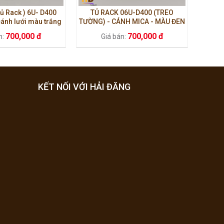
tủ Rack ) 6U- D400
TỦ RACK 06U-D400 (TREO
ánh lưới màu trắng
TƯỜNG) - CÁNH MICA - MÀU ĐEN
700,000 đ
700,000 đ
n:
Giá bán:
KẾT NỐI VỚI HẢI ĐĂNG