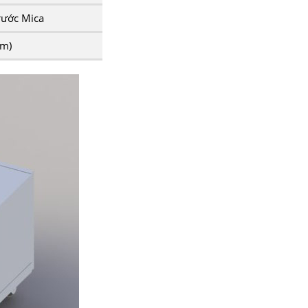
trước Mica
mm)