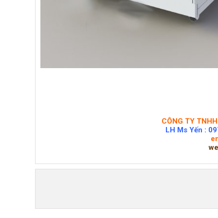
CÔNG TY TNHH 
LH Ms Yến : 09
e
we