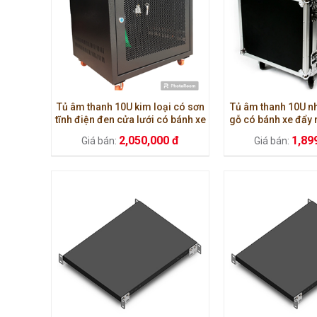
Tủ âm thanh 10U kim loại có sơn
Tủ âm thanh 10U n
tĩnh điện đen cửa lưới có bánh xe
gỗ có bánh xe đẩy
di chuyển
an toà
2,050,000 đ
1,89
Giá bán:
Giá bán: