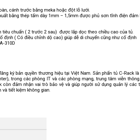
oàn, cánh trước bằng meka hoặc đột lỗ lưới.
 xuất bằng thép tấm dày 1mm – 1,5mm được phủ sơn tĩnh điện đảm
h tiêu chuẩn ( 2 trước 2 sau)
được lắp dọc theo chiều cao của tủ.
cố định ( Có điều chỉnh dộ cao) giúp dễ di chuyển cũng như cố định
EIA-310D
ăng ký bản quyền thương hiệu tại Việt Nam. Sản phẩn tủ C-Rack l
Center), trong các phòng IT và các phòng mạng, trung tâm viễn thôn
ack còn đảm nhận vai trò bảo vệ và giúp người sử dụng quản lý các 
 và tiết kiệm không gian.