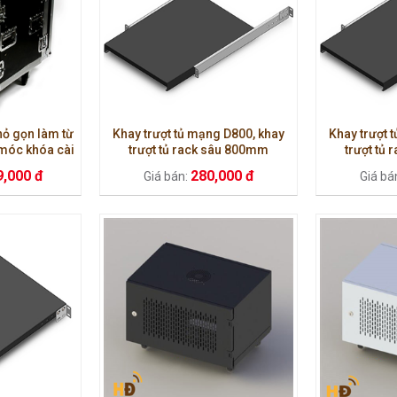
hỏ gọn làm từ
Khay trượt tủ mạng D800, khay
Khay trượt 
 móc khóa cài
trượt tủ rack sâu 800mm
trượt tủ
n
9,000 đ
280,000 đ
Giá bán:
Giá bá