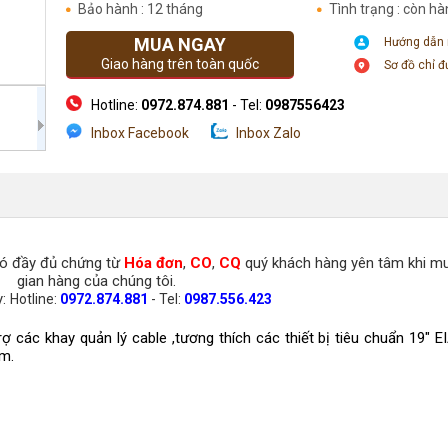
Bảo hành : 12 tháng
Tình trạng : còn h
MUA NGAY
Hướng dẫn
Giao hàng trên toàn quốc
Sơ đồ chỉ 
Hotline:
0972.874.881
- Tel:
0987556423
Inbox Facebook
Inbox Zalo
Địa chỉ: Số 205 Phố Chùa Láng - Đống Đa- Hà Nội
có đầy đủ chứng từ
Hóa đơn
,
CO
,
CQ
quý khách hàng yên tâm khi m
gian hàng của chúng tôi.
y:
Hotline:
0972.874.881
- Tel:
0987.556.423
trợ các khay quản lý cable ,tương thích các thiết bị tiêu chuẩn 19″
am.