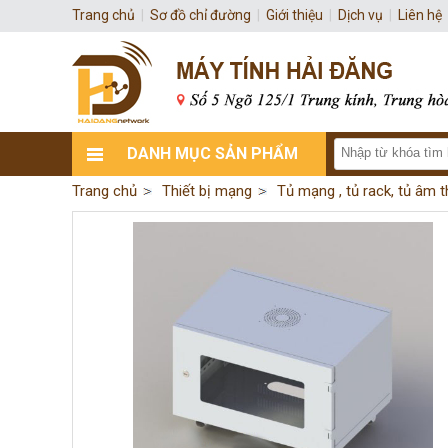
Trang chủ
|
Sơ đồ chỉ đường
|
Giới thiệu
|
Dịch vụ
|
Liên hệ
DANH MỤC SẢN PHẨM
Trang chủ
Thiết bị mạng
Tủ mạng , tủ rack, tủ âm 