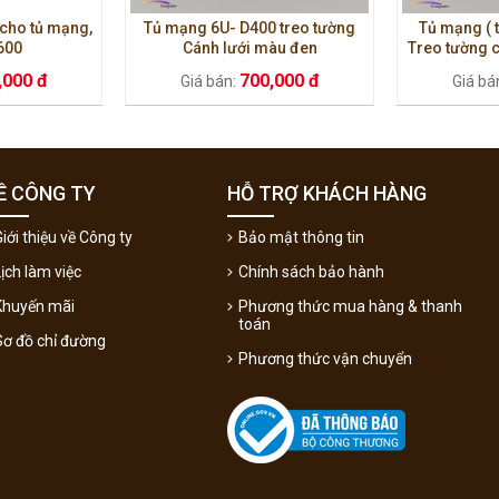
 cho tủ mạng,
Tủ mạng 6U- D400 treo tường
Tủ mạng ( 
600
Cánh lưới màu đen
Treo tường c
,000 đ
700,000 đ
Giá bán:
Giá bá
Ề CÔNG TY
HỖ TRỢ KHÁCH HÀNG
iới thiệu về Công ty
Bảo mật thông tin
Lịch làm việc
Chính sách bảo hành
Khuyến mãi
Phương thức mua hàng & thanh
toán
Sơ đồ chỉ đường
Phương thức vận chuyển