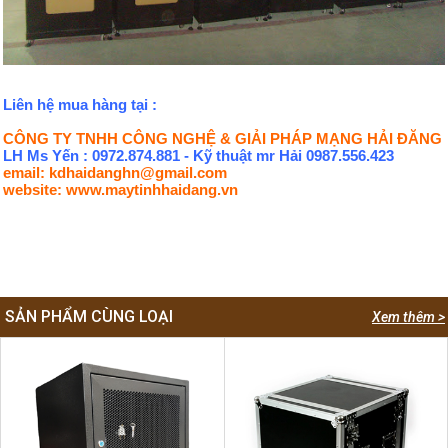
Liên hệ mua hàng tại :
CÔNG TY TNHH CÔNG NGHỆ & GIẢI PHÁP MẠNG HẢI ĐĂNG
LH Ms Yến : 0972.874.881 - Kỹ thuật mr Hải 0987.556.423
email: kdhaidanghn@gmail.com
website: www.maytinhhaidang.vn
SẢN PHẨM CÙNG LOẠI
Xem thêm >