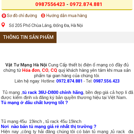
0987556423
-
0972.874.881
Sơ đồ chỉ đường
Hướng dẫn mua hàng
Số 205 Phố Chùa Láng, Đống Đa, Hà Nội
THÔNG TIN SẢN PHẨM
Vật Tư Mạng Hà Nội
Cung Cấp thiết bị điện ổ mạng có đầy đủ
chứng từ
Hóa đơn
,
CO
,
CQ
quý khách hàng yên tâm khi mua sản
phẩm tại gian hàng của chúng tôi.
Liên hệ ngay:
Hotline:
0972.874.881
- Tel:
0987.556.423
Tủ mạng ,
tủ rack 36U-D800 chính hãng
, bền đẹp giá cả hợp lí đã
được kiểm định và đăng ký bản quyền thương hiệu tại Việt Nam.
Tủ mạng ở đâu chất lượng tốt ?
Tủ mạng 45u 19inch , tủ rack 45u 19inch
Nơi nào bán tủ mạng giá rẻ nhất thị trường ?
Hiện nay ,công ty hải đăng chúng tôi có bán tủ mạng ,tủ rack đa