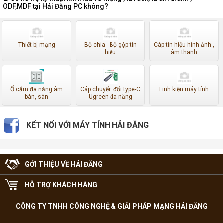
ODF,MDF tại Hải Đăng PC không?
Thiết bị mạng
Bộ chia - Bộ gộp tín
Cáp tín hiệu hình ảnh ,
hiệu
âm thanh
Ổ cắm đa năng âm
Cáp chuyển đổi type-C
Linh kiện máy tính
bàn, sàn
Ugreen đa năng
KẾT NỐI VỚI MÁY TÍNH HẢI ĐĂNG
GỚI THIỆU VỀ HẢI ĐĂNG
HỖ TRỢ KHÁCH HÀNG
CÔNG TY TNHH CÔNG NGHỆ & GIẢI PHÁP MẠNG HẢI ĐĂNG