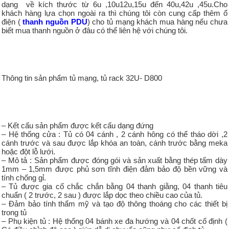
dạng về kích thước từ 6u ,10u12u,15u đến 40u,42u ,45u.Cho
khách hàng lựa chọn ngoài ra thì chúng tôi còn cung cấp thêm ổ
điện (
thanh nguồn PDU
) cho tủ mạng khách mua hàng nếu chưa
biết mua thanh nguồn ở đâu có thể liên hệ với chúng tôi.
Thông tin sản phẩm tủ mạng, tủ rack 32U- D800
– Kết cấu sản phẩm được kết cấu dạng đứng
– Hệ thống cửa : Tủ có 04 cánh , 2 cánh hông có thể tháo dời ,2
cánh trước và sau được lắp khóa an toàn, cánh trước bằng meka
hoặc đột lỗ lưới.
– Mô tả : Sản phẩm được đóng gói và sản xuất bằng thép tấm dày
1mm – 1,5mm được phủ sơn tĩnh điện đảm bảo độ bền vững và
tính chống gỉ.
– Tủ được gia cố chắc chắn bằng 04 thanh giằng, 04 thanh tiêu
chuẩn ( 2 trước, 2 sau ) được lắp dọc theo chiều cao của tủ.
– Đảm bảo tính thẩm mỹ và tạo độ thông thoáng cho các thiết bị
trong tủ
– Phụ kiện tủ : Hệ thống 04 bánh xe đa hướng và 04 chốt cố định (