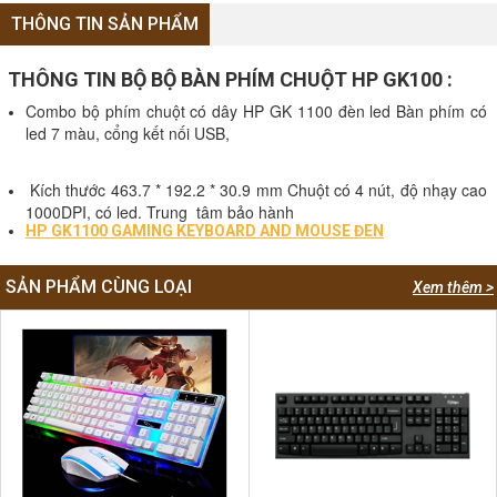
THÔNG TIN SẢN PHẨM
THÔNG TIN BỘ BỘ BÀN PHÍM CHUỘT HP GK100 :
Combo bộ phím chuột có dây HP GK 1100 đèn led Bàn phím có 
led 7 màu, cổng kết nối USB, 
 Kích thước 463.7 * 192.2 * 30.9 mm Chuột có 4 nút, độ nhạy cao 
1000DPI, có led. Trung  tâm bảo hành
HP GK1100 GAMING KEYBOARD AND MOUSE ĐEN
SẢN PHẨM CÙNG LOẠI
Xem thêm >