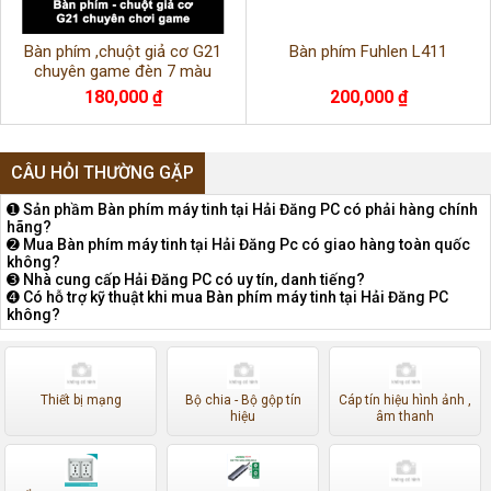
Bàn phím ,chuột giả cơ G21
Bàn phím Fuhlen L411
chuyên game đèn 7 màu
180,000 ₫
200,000 ₫
CÂU HỎI THƯỜNG GẶP
➊ Sản phầm Bàn phím máy tinh tại Hải Đăng PC có phải hàng chính
hãng?
➋ Mua Bàn phím máy tinh tại Hải Đăng Pc có giao hàng toàn quốc
không?
➌ Nhà cung cấp Hải Đăng PC có uy tín, danh tiếng?
➍ Có hỗ trợ kỹ thuật khi mua Bàn phím máy tinh tại Hải Đăng PC
không?
Thiết bị mạng
Bộ chia - Bộ gộp tín
Cáp tín hiệu hình ảnh ,
hiệu
âm thanh