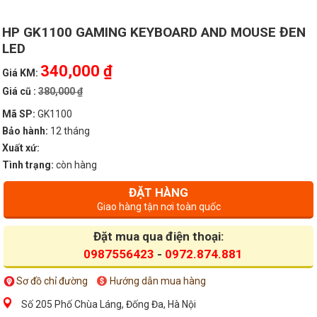
HP GK1100 GAMING KEYBOARD AND MOUSE ĐEN
LED
340,000 ₫
Giá KM:
Giá cũ :
380,000 ₫
Mã SP:
GK1100
Bảo hành:
12 tháng
Xuất xứ:
Tình trạng:
còn hàng
ĐẶT HÀNG
Giao hàng tận nơi toàn quốc
Đặt mua qua điện thoại:
0987556423
-
0972.874.881
Sơ đồ chỉ đường
Hướng dẫn mua hàng
Số 205 Phố Chùa Láng, Đống Đa, Hà Nội