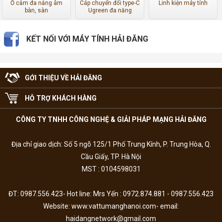
Ổ cắm đa năng âm
Cáp chuyển đổi type-C
Linh kiện máy tính
bàn, sàn
Ugreen đa năng
KẾT NỐI VỚI MÁY TÍNH HẢI ĐĂNG
GỚI THIỆU VỀ HẢI ĐĂNG
HỖ TRỢ KHÁCH HÀNG
CÔNG TY TNHH CÔNG NGHỆ & GIẢI PHÁP MẠNG HẢI ĐĂNG
Địa chỉ giao dịch: Số 5 ngõ 125/1 Phố Trung Kính, P. Trung Hòa, Q.
Cầu Giấy, TP. Hà Nội
MST : 0104598031
ĐT: 0987.556.423- Hot line: Mrs Yến : 0972.874.881 - 0987.556.423
Website: www.vattumanghanoi.com- email:
haidangnetwork@gmail.com