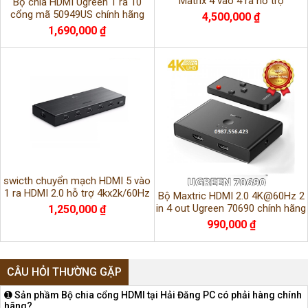
Matrix 4 vào 4 ra hỗ trợ
Bộ chia HDMI Ugreen 1 ra 10
4K@60Hz Ugreen 70436 cao cấp
cổng mã 50949US chính hãng
4,500,000 ₫
cao cấp
1,690,000 ₫
swicth chuyển mạch HDMI 5 vào
1 ra HDMI 2.0 hỗ trợ 4kx2k/60Hz
Bộ Maxtric HDMI 2.0 4K@60Hz 2
chính hãng Ugreen 50710
in 4 out Ugreen 70690 chính hãng
1,250,000 ₫
990,000 ₫
CÂU HỎI THƯỜNG GẶP
➊ Sản phầm Bộ chia cổng HDMI tại Hải Đăng PC có phải hàng chính
hãng?