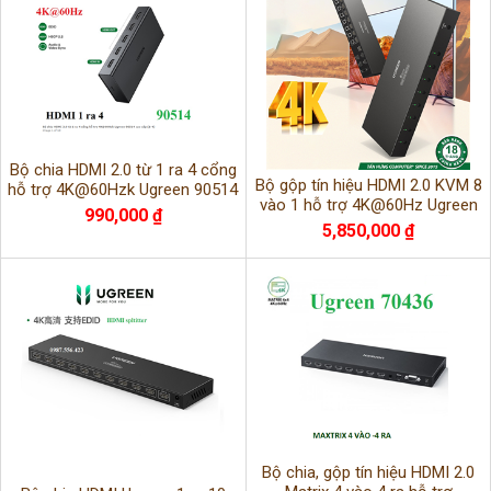
Bộ chia HDMI 2.0 từ 1 ra 4 cổng
Bộ gộp tín hiệu HDMI 2.0 KVM 8
hỗ trợ 4K@60Hzk Ugreen 90514
vào 1 hỗ trợ 4K@60Hz Ugreen
990,000 ₫
80963 cao cấp
5,850,000 ₫
Bộ chia, gộp tín hiệu HDMI 2.0