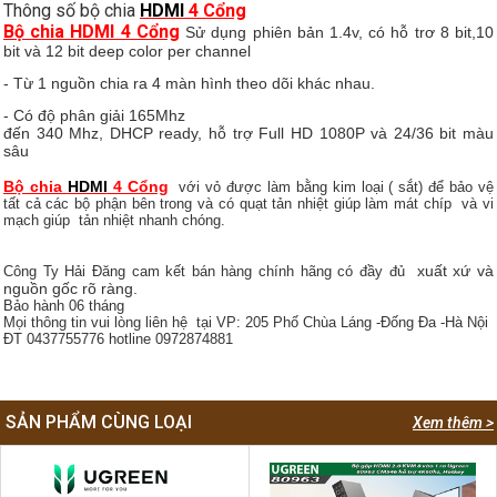
Thông số bộ chia
HDMI
4 Cổng
Bộ chia HDMI 4 Cổng
Sử dụng phiên bản 1.4v, có hỗ trơ 8 bit,10
bit và 12 bit deep color per channel
- Từ 1 nguồn chia ra 4 màn hình theo dõi khác nhau.
- Có độ phân giải 165Mhz
đến 340 Mhz, DHCP ready, hỗ trợ Full HD 1080P và 24/36 bit màu
sâu
Bộ chia
HDMI
4 Cổng
với vỏ được làm bằng
kim loại ( s
ắt)
để bảo vệ
tất cả các bộ phận bên trong và c
ó quạt tản nhiệt giúp làm
mát ch
íp và vi
mạch giúp
tản nhiệt nhanh chóng.
xuất xứ và
Công Ty Hải Đăng cam kết bán hàng chính hãng có đầy đủ
nguồn gốc rõ ràng.
Bảo hành 06 tháng
Mọi thông tin vui lòng liên hệ tại VP: 205 Phố Chùa Láng -Đống Đa -Hà Nội
ĐT 0437755776 hotline 0972874881
SẢN PHẨM CÙNG LOẠI
Xem thêm >