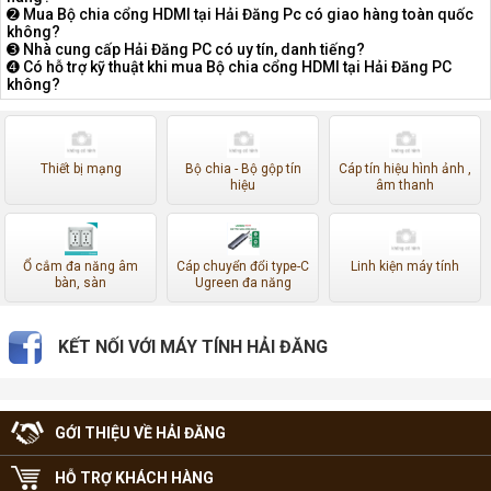
➋ Mua Bộ chia cổng HDMI tại Hải Đăng Pc có giao hàng toàn quốc
không?
➌ Nhà cung cấp Hải Đăng PC có uy tín, danh tiếng?
➍ Có hỗ trợ kỹ thuật khi mua Bộ chia cổng HDMI tại Hải Đăng PC
không?
Thiết bị mạng
Bộ chia - Bộ gộp tín
Cáp tín hiệu hình ảnh ,
hiệu
âm thanh
Ổ cắm đa năng âm
Cáp chuyển đổi type-C
Linh kiện máy tính
bàn, sàn
Ugreen đa năng
KẾT NỐI VỚI MÁY TÍNH HẢI ĐĂNG
GỚI THIỆU VỀ HẢI ĐĂNG
HỖ TRỢ KHÁCH HÀNG