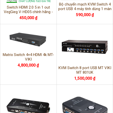
Bộ chuyển mạch KVM Switch 4
Switch HDMI 2.0 5 in 1 out
port USB 4 máy tính dùng 1 màn
VegGieg V-HD05 chính hãng -
hình Ugreen 50280
590,000 ₫
Giải pháp kết nối 5 thiết bị ra 1
450,000 ₫
màn hình hi
Matrix Switch 4×4 HDMI 4k MT-
VIKI
4,800,000 ₫
KVM Switch 8 port USB MT VIKI
MT 801UK
1,500,000 ₫