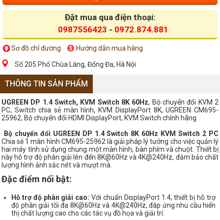
Đặt mua qua điện thoại:
0987556423
-
0972.874.881
Sơ đồ chỉ đường
Hướng dẫn mua hàng
Số 205 Phố Chùa Láng, Đống Đa, Hà Nội
THÔNG TIN SẢN PHẨM
UGREEN DP 1.4 Switch, KVM Switch 8K 60Hz
, Bộ chuyển đổi KVM 2
PC, Switch chia sẻ màn hình, KVM DisplayPort 8K, UGREEN CM695-
25962, Bộ chuyển đổi HDMI DisplayPort, KVM Switch chính hãng
Bộ chuyển đổi UGREEN DP 1.4 Switch 8K 60Hz KVM Switch 2 PC
Chia sẻ 1 màn hình CM695-25962 là giải pháp lý tưởng cho việc quản lý
hai máy tính sử dụng chung một màn hình, bàn phím và chuột. Thiết bị
này hỗ trợ độ phân giải lên đến 8K@60Hz và 4K@240Hz, đảm bảo chất
lượng hình ảnh sắc nét và mượt mà.
Đặc điểm nổi bật:
Hỗ trợ độ phân giải cao:
Với chuẩn DisplayPort 1.4, thiết bị hỗ trợ
độ phân giải tối đa 8K@60Hz và 4K@240Hz, đáp ứng nhu cầu hiển
thị chất lượng cao cho các tác vụ đồ họa và giải trí.