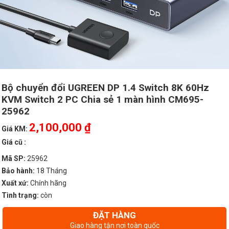
Bộ chuyển đổi UGREEN DP 1.4 Switch 8K 60Hz
KVM Switch 2 PC Chia sẻ 1 màn hình CM695-
25962
2,100,000 ₫
Giá KM:
Giá cũ :
Mã SP:
25962
Bảo hành:
18 Tháng
Xuất xứ:
Chính hãng
Tình trạng:
còn
ĐẶT HÀNG
Giao hàng tận nơi toàn quốc