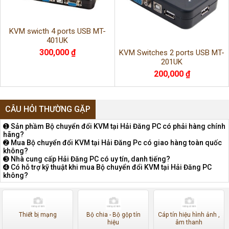
KVM swicth 4 ports USB MT-
401UK
300,000 ₫
KVM Switches 2 ports USB MT-
201UK
200,000 ₫
CÂU HỎI THƯỜNG GẶP
➊ Sản phầm Bộ chuyển đổi KVM tại Hải Đăng PC có phải hàng chính
hãng?
➋ Mua Bộ chuyển đổi KVM tại Hải Đăng Pc có giao hàng toàn quốc
không?
➌ Nhà cung cấp Hải Đăng PC có uy tín, danh tiếng?
➍ Có hỗ trợ kỹ thuật khi mua Bộ chuyển đổi KVM tại Hải Đăng PC
không?
Thiết bị mạng
Bộ chia - Bộ gộp tín
Cáp tín hiệu hình ảnh ,
hiệu
âm thanh