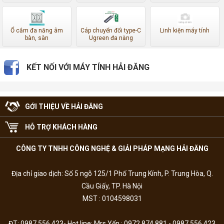
Ổ cắm đa năng âm
Cáp chuyển đổi type-C
Linh kiện máy tính
bàn, sàn
Ugreen đa năng
KẾT NỐI VỚI MÁY TÍNH HẢI ĐĂNG
GỚI THIỆU VỀ HẢI ĐĂNG
HỖ TRỢ KHÁCH HÀNG
CÔNG TY TNHH CÔNG NGHỆ & GIẢI PHÁP MẠNG HẢI ĐĂNG
Địa chỉ giao dịch: Số 5 ngõ 125/1 Phố Trung Kính, P. Trung Hòa, Q.
Cầu Giấy, TP. Hà Nội
MST : 0104598031
ĐT: 0987.556.423- Hot line: Mrs Yến : 0972.874.881 - 0987.556.423