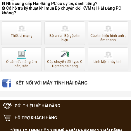
➌ Nhà cung cấp Hải Đăng PC có uy tín, danh tiếng?
➍ Có hỗ trợ kỹ thuật khi mua Bộ chuyển đổi KVM tại Hải Đăng PC
không?
Thiết bị mạng
Bộ chia - Bộ gộp tín
Cáp tín hiệu hình ảnh ,
hiệu
âm thanh
Ổ cắm đa năng âm
Cáp chuyển đổi type-C
Linh kiện máy tính
bàn, sàn
Ugreen đa năng
KẾT NỐI VỚI MÁY TÍNH HẢI ĐĂNG
GỚI THIỆU VỀ HẢI ĐĂNG
HỖ TRỢ KHÁCH HÀNG
CÔNG TY TNHH CÔNG NGHỆ & GIẢI PHÁP MẠNG HẢI ĐĂNG