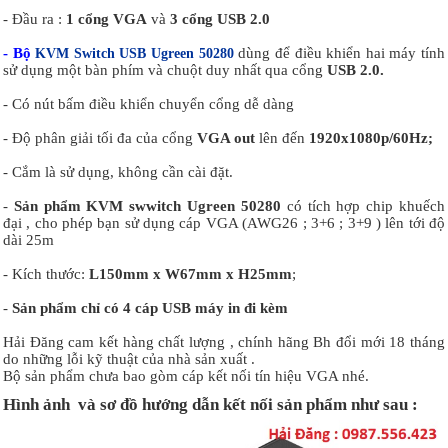
- Đầu ra :
1 cổng VGA
và
3 cổng
USB 2.0
- Bộ
dùng để điều khiển hai máy tính
KVM Switch USB Ugreen 50280
sử dụng một bàn phím và chuột duy nhất qua cổng
USB 2.0.
- Có nút bấm điều khiển chuyển cổng dễ dàng
- Độ phân giải tối đa của cổng
VGA out
lên đến
1920x1080p/60Hz;
- Cắm là sử dụng, không cần cài đặt.
-
Sản phẩm KVM swwitch Ugreen 50280
có tích hợp chip khuếch
đại , cho phép bạn sử dụng cáp VGA (AWG26 ; 3+6 ; 3+9 ) lên tới độ
dài 25m
- Kích thước:
L150mm x W67mm x H25mm
;
-
Sản phẩm chỉ có 4 cáp USB máy in đi kèm
Hải Đăng cam kết hàng chất lượng , chính hãng Bh đổi mới 18 tháng
do những lỗi kỹ thuật của nhà sản xuất .
Bộ sản phẩm chưa bao gòm cáp kết nối tín hiệu VGA nhé.
Hình ảnh và sơ đồ hướng dẫn kết nối sản phẩm như sau :