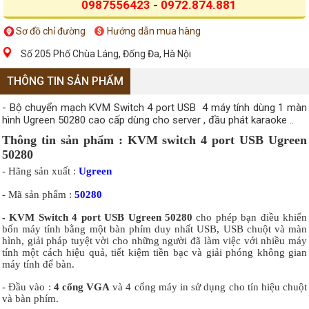
0987556423
-
0972.874.881
Sơ đồ chỉ đường
Hướng dẫn mua hàng
Số 205 Phố Chùa Láng, Đống Đa, Hà Nội
THÔNG TIN SẢN PHẨM
- Bộ chuyển mạch KVM Switch 4 port USB 4 máy tính dùng 1 màn
hình Ugreen 50280 cao cấp dùng cho server , đầu phát karaoke ..
Thông tin sản phẩm : KVM switch 4 port USB Ugreen
50280
- Hãng sản xuất :
Ugreen
- Mã sản phẩm :
50280
-
KVM Switch 4 port USB Ugreen 50280
cho phép bạn điều khiển
bốn máy tính bằng một bàn phím duy nhất USB, USB chuột và màn
hình, giải pháp tuyệt vời cho những người đã làm việc với nhiều máy
tính một cách hiệu quả, tiết kiệm tiền bạc và giải phóng không gian
máy tính để bàn.
- Đầu vào :
4 cổng
V
GA
và 4 cổng máy in sử dụng cho tín hiệu chuột
và bàn phím.