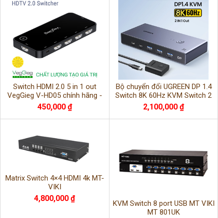
Switch HDMI 2.0 5 in 1 out
Bộ chuyển đổi UGREEN DP 1.4
VegGieg V-HD05 chính hãng -
Switch 8K 60Hz KVM Switch 2
Giải pháp kết nối 5 thiết bị ra 1
PC Chia sẻ 1 màn hình CM695-
450,000 ₫
2,100,000 ₫
màn hình hi
25962
Matrix Switch 4×4 HDMI 4k MT-
VIKI
4,800,000 ₫
KVM Switch 8 port USB MT VIKI
MT 801UK