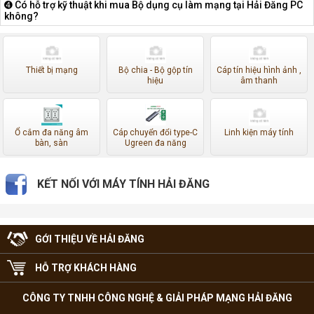
➍ Có hỗ trợ kỹ thuật khi mua Bộ dụng cụ làm mạng tại Hải Đăng PC
không?
Thiết bị mạng
Bộ chia - Bộ gộp tín
Cáp tín hiệu hình ảnh ,
hiệu
âm thanh
Ổ cắm đa năng âm
Cáp chuyển đổi type-C
Linh kiện máy tính
bàn, sàn
Ugreen đa năng
KẾT NỐI VỚI MÁY TÍNH HẢI ĐĂNG
GỚI THIỆU VỀ HẢI ĐĂNG
HỖ TRỢ KHÁCH HÀNG
CÔNG TY TNHH CÔNG NGHỆ & GIẢI PHÁP MẠNG HẢI ĐĂNG