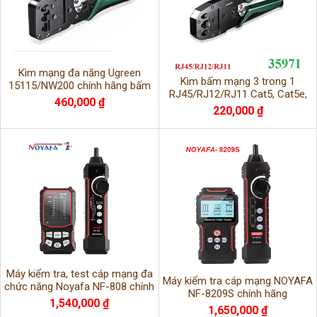
Kìm mạng đa năng Ugreen
Kìm bấm mạng 3 trong 1
15115/NW200 chính hãng bấm
RJ45/RJ12/RJ11 Cat5, Cat5e,
chuẩn RJ11,RJ12,RJ45
460,000 ₫
Cat6 Ugreen 35971/NW304
220,000 ₫
Máy kiểm tra, test cáp mạng đa
Máy kiểm tra cáp mạng NOYAFA
chức năng Noyafa NF-808 chính
NF-8209S chính hãng
hãng
1,540,000 ₫
1,650,000 ₫