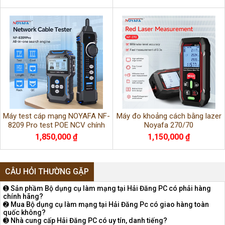
Máy test cáp mạng NOYAFA NF-
Máy đo khoảng cách bằng lazer
8209 Pro test POE NCV chính
Noyafa 270/70
hãng
1,850,000 ₫
1,150,000 ₫
CÂU HỎI THƯỜNG GẶP
➊ Sản phầm Bộ dụng cụ làm mạng tại Hải Đăng PC có phải hàng
chính hãng?
➋ Mua Bộ dụng cụ làm mạng tại Hải Đăng Pc có giao hàng toàn
quốc không?
➌ Nhà cung cấp Hải Đăng PC có uy tín, danh tiếng?