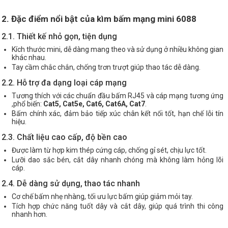
2. Đặc điểm nổi bật của kìm bấm mạng mini 6088
2.1. Thiết kế nhỏ gọn, tiện dụng
Kích thước mini, dễ dàng mang theo và sử dụng ở nhiều không gian
khác nhau.
Tay cầm chắc chắn, chống trơn trượt giúp thao tác dễ dàng.
2.2. Hỗ trợ đa dạng loại cáp mạng
Tương thích với các chuẩn đầu bấm RJ45 và cáp mạng tương ứng
,phổ biến:
Cat5, Cat5e, Cat6, Cat6A, Cat7
.
Bấm chính xác, đảm bảo tiếp xúc chân kết nối tốt, hạn chế lỗi tín
hiệu.
2.3. Chất liệu cao cấp, độ bền cao
Được làm từ hợp kim thép cứng cáp, chống gỉ sét, chịu lực tốt.
Lưỡi dao sắc bén, cắt dây nhanh chóng mà không làm hỏng lõi
cáp.
2.4. Dễ dàng sử dụng, thao tác nhanh
Cơ chế bấm nhẹ nhàng, tối ưu lực bấm giúp giảm mỏi tay.
Tích hợp chức năng tuốt dây và cắt dây, giúp quá trình thi công
nhanh hơn.