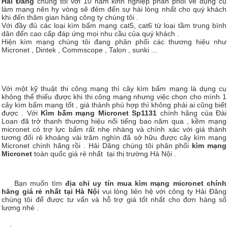
Hải Đăng
chúng tôi với 10 năm kinh nghiệp phân phối về dụng cụ
làm mạng nên hy vòng sẽ đêm đến sự hài lòng nhất cho quý khách
khi đến thăm gian hàng công ty chúng tôi .
Với đầy đủ các loại kìm bấm mạng cat5, cat6 từ loại tầm trung bình
dân đến cao cấp đáp ứng mọi nhu cầu của quý khách .
Hiện kìm mạng chúng tôi đang phân phối các thương hiệu như
Micronet , Dintek , Commscope , Talon , sunki ...
Với một kỹ thuật thi công mạng thì cây kìm bấm mạng là dụng cụ
không thể thiếu được khi thi công mạng nhưng việc chọn cho mình 1
cây kìm bấm mạng tốt , giá thành phù hợp thì không phải ai cũng biết
được . Với
Kìm bấm mạng Micronet Sp1131
chính hãng của Đài
Loan đã trở thanh thương hiệu nổi tiếng bao năm qua , kềm mạng
micronet có trợ lực bấm rất nhẹ nhàng và chính xác với giá thành
tương đối rẻ khoảng vài trăm nghìn đã sở hữu được cây kìm mạng
Micronet chính hãng rồi . Hải Dăng chúng tôi phân phối
kìm mạng
Micronet
toàn quốc giá rẻ nhất tại thị trường Hà Nội .
Bạn muốn tìm
địa chỉ uy tín mua kìm mạng micronet chính
hãng giá rẻ nhất tại Hà Nội
vui lòng liên hệ với công ty Hải Đăng
chúng tôi để được tư vấn và hỗ trợ giá tốt nhất cho đơn hàng số
lượng nhé .
.