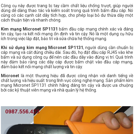
Công cụ này được trang bị tay cầm chất liệu chống trượt, giúp người
dùng dễ dàng thao tác và kiểm soát trong quá trình bấm đầu cáp. Nó
cũng có các cạnh cắt dây tích hợp, cho phép loại bỏ dư thừa dây một
cách thuận tiện và nhanh chóng.
Kìm mạng Micronet SP1131
bấm đầu cáp mạng chính xác và đáng
tin cậy, tạo ra kết nối mạng ổn định và tin cậy. Nó là một dụng cụ hữu
ích trong việc lắp đặt, bảo trì và sửa chữa hệ thống mạng.
Khi sử dụng kìm mạng Micronet SP1131
, người dùng cần chuẩn bị
cáp mạng và cắt đúng chiều dài. Sau đó, họ đặt đầu cáp RJ45 vào khe
bấm và sử dụng công cụ để nén các đầu dây vào đúng vị trí. Quá trình
này đảm bảo rằng các dây cáp được bấm chặt vào đầu cáp mạng,
đảm bảo kết nối mạng chất lượng và tin cậy.
Micronet
là một thương hiệu đã được công nhận với danh tiếng về
chất lượng và hiệu suất trong lĩnh vực công nghệ mạng. Sản phẩm kìm
mạng Micronet SP1131 chính hãng đáng tin cậy và được ưa chuộng
bởi các kỹ thuật viên mạng và nhà quản lý hệ thống.