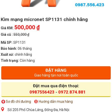
Kìm mạng micronet SP1131 chính hãng
500,000 ₫
Giá KM:
Giá cũ :
550,000 ₫
Mã SP:
SP1131
Bảo hành:
06 tháng
Xuất xứ:
chính hãng
Tình trạng:
Còn hàng
ĐẶT HÀNG
Giao hàng tận nơi toàn quốc
Đặt mua qua điện thoại:
0987556423
-
0972.874.881
Sơ đồ chỉ đường
Hướng dẫn mua hàng
Số 205 Phố Chùa Láng, Đống Đa, Hà Nội