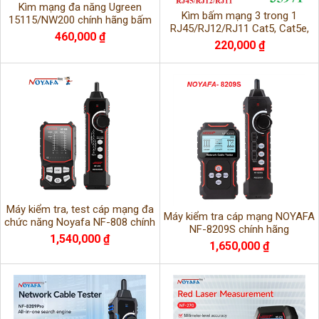
Kìm mạng đa năng Ugreen
Kìm bấm mạng 3 trong 1
15115/NW200 chính hãng bấm
RJ45/RJ12/RJ11 Cat5, Cat5e,
chuẩn RJ11,RJ12,RJ45
460,000 ₫
Cat6 Ugreen 35971/NW304
220,000 ₫
Máy kiểm tra, test cáp mạng đa
Máy kiểm tra cáp mạng NOYAFA
chức năng Noyafa NF-808 chính
NF-8209S chính hãng
hãng
1,540,000 ₫
1,650,000 ₫