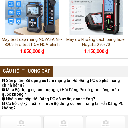
Máy test cáp mạng NOYAFA NF-
Máy đo khoảng cách bằng lazer
8209 Pro test POE NCV chính
Noyafa 270/70
hãng
1,850,000 ₫
1,150,000 ₫
CÂU HỎI THƯỜNG GẶP
➊ Sản phầm Bộ dụng cụ làm mạng tại Hải Đăng PC có phải hàng
chính hãng?
➋ Mua Bộ dụng cụ làm mạng tại Hải Đăng Pc có giao hàng toàn
quốc không?
➌ Nhà cung cấp Hải Đăng PC có uy tín, danh tiếng?
➍ Có hỗ trợ kỹ thuật khi mua Bộ dụng cụ làm mạng tại Hải Đăng PC
không?