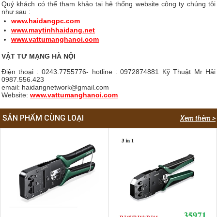
Quý khách có thể tham khảo tại hệ thống website công ty chúng tôi
như sau :
www.haidangpc.com
www.maytinhhaidang.net
www.vattumanghanoi.com
VẬT TƯ MẠNG HÀ NỘI
Điện thoại : 0243.7755776- hotline : 0972874881 Kỹ Thuật Mr Hải
0987.556.423
email: haidangnetwork@gmail.com
Website:
www.vattumanghanoi.com
SẢN PHẨM CÙNG LOẠI
Xem thêm >