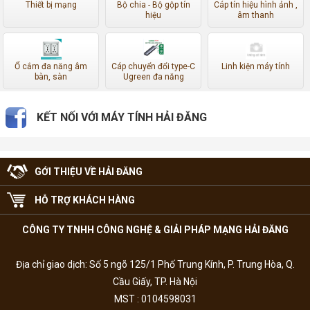
Thiết bị mạng
Bộ chia - Bộ gộp tín
Cáp tín hiệu hình ảnh ,
hiệu
âm thanh
Ổ cắm đa năng âm
Cáp chuyển đổi type-C
Linh kiện máy tính
bàn, sàn
Ugreen đa năng
KẾT NỐI VỚI MÁY TÍNH HẢI ĐĂNG
GỚI THIỆU VỀ HẢI ĐĂNG
HỖ TRỢ KHÁCH HÀNG
CÔNG TY TNHH CÔNG NGHỆ & GIẢI PHÁP MẠNG HẢI ĐĂNG
Địa chỉ giao dịch: Số 5 ngõ 125/1 Phố Trung Kính, P. Trung Hòa, Q.
Cầu Giấy, TP. Hà Nội
MST : 0104598031