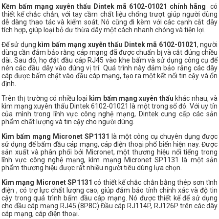
Kềm bấm mạng xuyên thấu Dintek mã 6102-01021 chính hãng
có
thiết kế chắc chắn, với tay cầm chất liệu chống trượt giúp người dùng
dễ dàng thao tác và kiểm soát. Nó cũng đi kèm với các cạnh cắt dây
tích hợp, giúp loại bỏ dư thừa dây một cách nhanh chóng và tiện lợi.
Để sử dụng
kìm bấm mạng xuyên thấu Dintek mã 6102-01021
, người
dùng cần đảm bảo rằng cáp mạng đã được chuẩn bị và cắt đúng chiều
dài. Sau đó, họ đặt đầu cáp RJ45 vào khe bấm và sử dụng công cụ để
nén các đầu dây vào đúng vị trí. Quá trình này đảm bảo rằng các dây
cáp được bấm chặt vào đầu cáp mạng, tạo ra một kết nối tin cậy và ổn
định.
Trên thị trường có nhiều loại
kìm bấm mạng xuyên thấu
khác nhau, và
kìm mạng xuyên thấu Dintek 6102-01021 là một trong số đó. Với uy tín
của mình trong lĩnh vực công nghệ mạng, Dintek cung cấp các sản
phẩm chất lượng và tin cậy cho người dùng.
Kìm bấm mạng Micronet SP1131
là một công cụ chuyên dụng được
sử dụng để bấm đầu cáp mạng, cáp điện thoại phổ biến hiện nay. Được
sản xuất và phân phối bởi Micronet, một thương hiệu nổi tiếng trong
lĩnh vực công nghệ mạng, kìm mạng Micronet SP1131 là một sản
phẩm thương hiệu được rất nhiều người tiêu dùng lựa chọn.
Kìm mạng Micronet SP1131
có thiết kế chắc chắn bằng thép sơn tĩnh
điện , có trợ lực chất lượng cao, giúp đảm bảo tính chính xác và độ tin
cậy trong quá trình bấm đầu cáp mạng. Nó được thiết kế để sử dụng
cho đầu cáp mạng RJ45 (8P8C) Đầu cáp RJ114P, RJ126P trên các dây
cáp mạng, cáp điện thoại.