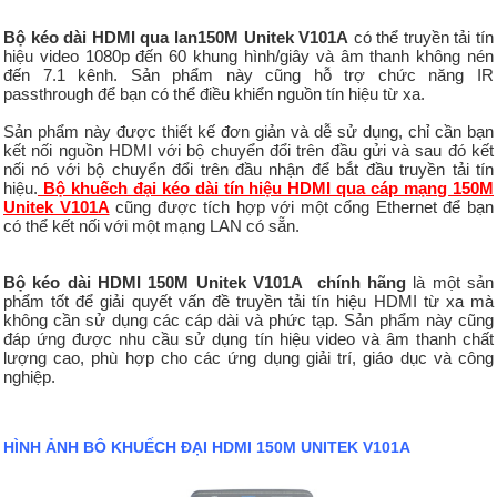
Bộ kéo dài HDMI qua lan150M Unitek V101A
có thể truyền tải tín
hiệu video 1080p đến 60 khung hình/giây và âm thanh không nén
đến 7.1 kênh. Sản phẩm này cũng hỗ trợ chức năng IR
passthrough để bạn có thể điều khiển nguồn tín hiệu từ xa.
Sản phẩm này được thiết kế đơn giản và dễ sử dụng, chỉ cần bạn
kết nối nguồn HDMI với bộ chuyển đổi trên đầu gửi và sau đó kết
nối nó với bộ chuyển đổi trên đầu nhận để bắt đầu truyền tải tín
hiệu.
Bộ khuếch đại kéo dài tín hiệu HDMI qua cáp mạng 150M
Unitek V101A
cũng được tích hợp với một cổng Ethernet để bạn
có thể kết nối với một mạng LAN có sẵn.
Bộ kéo dài HDMI 150M Unitek V101A chính hãng
là một sản
phẩm tốt để giải quyết vấn đề truyền tải tín hiệu HDMI từ xa mà
không cần sử dụng các cáp dài và phức tạp. Sản phẩm này cũng
đáp ứng được nhu cầu sử dụng tín hiệu video và âm thanh chất
lượng cao, phù hợp cho các ứng dụng giải trí, giáo dục và công
nghiệp.
HÌNH ẢNH BÔ KHUẾCH ĐẠI HDMI 150M UNITEK V101A