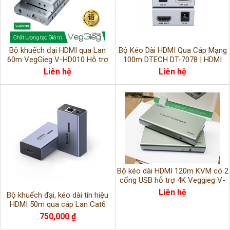
Bộ khuếch đại HDMI qua Lan
Bộ Kéo Dài HDMI Qua Cáp Mạng
60m VegGieg V-HD010 Hỗ trợ
100m DTECH DT-7078 | HDMI
USB & Âm thanh, Full HD 1080P
Extender Có IR | Hỗ Trợ POC |
Liên hệ
Liên hệ
CAT6
Bộ kéo dài HDMI 120m KVM có 2
cổng USB hỗ trợ 4K Veggieg V-
HD011
Liên hệ
Bộ khuếch đại, kéo dài tín hiệu
HDMI 50m qua cáp Lan Cat6
chính hãng Ugreen 90811EU
750,000 ₫