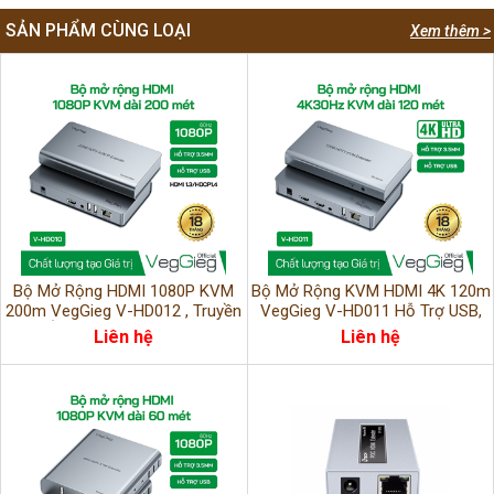
SẢN PHẨM CÙNG LOẠI
Xem thêm >
Bộ Mở Rộng HDMI 1080P KVM
Bộ Mở Rộng KVM HDMI 4K 120m
200m VegGieg V-HD012 , Truyền
VegGieg V-HD011 Hỗ Trợ USB,
Hình Ảnh & USB Qua Cáp Mạng
Âm Thanh, Điều Khiển Từ Xa
Liên hệ
Liên hệ