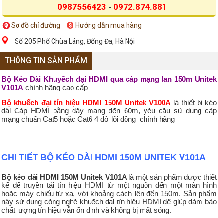
0987556423
-
0972.874.881
Sơ đồ chỉ đường
Hướng dẫn mua hàng
Số 205 Phố Chùa Láng, Đống Đa, Hà Nội
THÔNG TIN SẢN PHẨM
Bộ Kéo Dài Khuyếch đại HDMI qua cáp mạng lan 150m Unitek
V101A
chính hãng cao cấp
Bộ khuếch đại tín hiệu HDMI 150M Unitek V100A
là thiết bị kéo
dài Cáp HDMI bằng dây mạng đến 60m, yêu cầu sử dụng cáp
mạng chuẩn Cat5 hoặc Cat6 4 đôi lõi đồng chính hãng
CHI TIẾT BỘ KÉO DÀI HDMI 150M UNITEK V101A
Bộ kéo dài HDMI 150M Unitek V101A
là một sản phẩm được thiết
kế để truyền tải tín hiệu HDMI từ một nguồn đến một màn hình
hoặc máy chiếu từ xa, với khoảng cách lên đến 150m. Sản phẩm
này sử dụng công nghệ khuếch đại tín hiệu HDMI để giúp đảm bảo
chất lượng tín hiệu vẫn ổn định và không bị mất sóng.