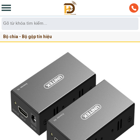
Bộ chia - Bộ gộp tín hiệu
Bộ kích mở rộng tín hiệu cáp HDMI,VGA