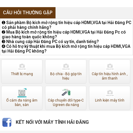
CÂU HỎI THƯỜNG GẶP
➊ Sản phầm Bộ kích mở rộng tín hiệu cáp HDMI,VGA tại Hải Đăng PC
có phải hàng chính hãng?
➋ Mua Bộ kích mở rộng tín hiệu cáp HDMI,VGA tại Hải Đăng Pc có
giao hàng toàn quốc không?
➌ Nhà cung cấp Hải Đăng PC có uy tín, danh tiếng?
➍ Có hỗ trợ kỹ thuật khi mua Bộ kích mở rộng tín hiệu cáp HDMI,VGA
tại Hải Đăng PC không?
Thiết bị mạng
Bộ chia - Bộ gộp tín
Cáp tín hiệu hình ảnh ,
hiệu
âm thanh
Ổ cắm đa năng âm
Cáp chuyển đổi type-C
Linh kiện máy tính
bàn, sàn
Ugreen đa năng
KẾT NỐI VỚI MÁY TÍNH HẢI ĐĂNG