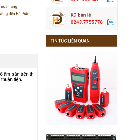
 mua hàng
đường đến Hải Đăng
KD bán lẻ
0243.7755776
TIN TỨC LIÊN QUAN
ổ âm sàn trên thị
thuận tiện.