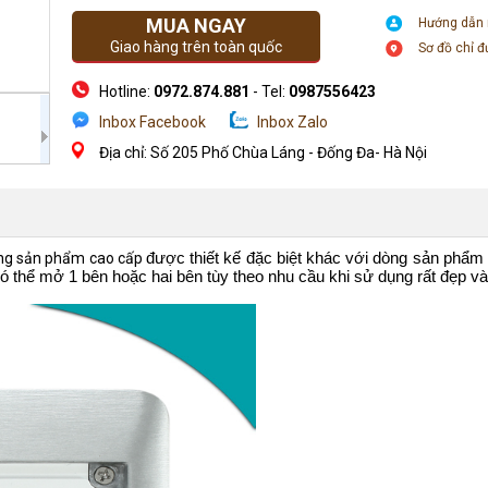
MUA NGAY
Hướng dẫn
Giao hàng trên toàn quốc
Sơ đồ chỉ 
Hotline:
0972.874.881
- Tel:
0987556423
Inbox Facebook
Inbox Zalo
Địa chỉ: Số 205 Phố Chùa Láng - Đống Đa- Hà Nội
được thiết kế đặc biệt khác với dòng sản phẩm 
ng sản phẩm cao cấp
ó thể mở 1 bên hoặc hai bên tùy theo nhu cầu khi sử dụng rất đẹp và 