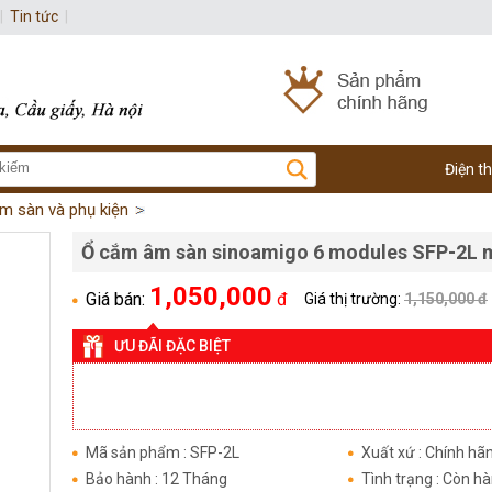
|
Tin tức
|
Điện t
m sàn và phụ kiện
Ổ cắm âm sàn sinoamigo 6 modules SFP-2L 
1,050,000
Giá bán:
đ
Giá thị trường:
1,150,000 đ
ƯU ĐÃI ĐẶC BIỆT
Mã sản phẩm : SFP-2L
Xuất xứ : Chính hã
Bảo hành : 12 Tháng
Tình trạng : Còn h