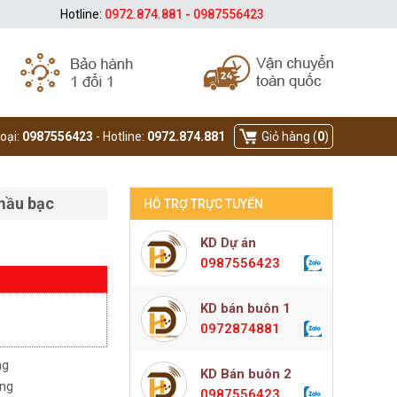
Hotline:
0972.874.881 - 0987556423
hoại:
0987556423
- Hotline:
0972.874.881
Giỏ hàng (
0
)
mầu bạc
HỖ TRỢ TRỰC TUYẾN
KD Dự án
0987556423
KD bán buôn 1
0972874881
ng
KD Bán buôn 2
àng
0987556423