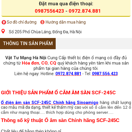
Đặt mua qua điện thoại:
0987556423
-
0972.874.881
Sơ đồ chỉ đường
Hướng dẫn mua hàng
Số 205 Phố Chùa Láng, Đống Đa, Hà Nội
THÔNG TIN SẢN PHẨM
Vật Tư Mạng Hà Nội
Cung Cấp thiết bị điện ổ mạng có đầy đủ
chứng từ
Hóa đơn
,
CO
,
CQ
quý khách hàng yên tâm khi mua sản
phẩm tại gian hàng của chúng tôi.
Liên hệ ngay:
Hotline:
0972.874.881
- Tel:
0987.556.423
GIỚI THIỆU SẢN PHẨM Ổ CẮM ÂM SÀN SCF-245C
Ổ điện âm sàn SCF-245C Chính hãng Sinoamigo
hàng chất lượng
cao mẫu mã đa dạng, thiết kế thẩm mỹ cao
với số ổ cắm lên đến 12 ổ
cắm như mạng thoại…. thích hợp dùng cho phòng server….
Thông số kỹ thuật Ổ âm sàn Chính hãng SCF-245C
Chất liệu đế bằng thép không gỉ