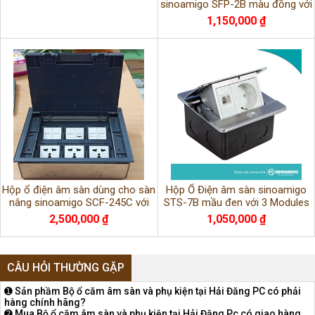
sinoamigo SFP-2B màu đồng với
6 ổ cắm dạng nắp trượt
1,150,000 ₫
Hộp ổ điện âm sàn dùng cho sàn
Hộp Ổ Điện âm sàn sinoamigo
nâng sinoamigo SCF-245C với
STS-7B mầu đen với 3 Modules
12 ổ cắm
có thể thay thế tùy chỉnh
2,500,000 ₫
1,050,000 ₫
CÂU HỎI THƯỜNG GẶP
➊ Sản phầm Bộ ổ căm âm sàn và phụ kiện tại Hải Đăng PC có phải
hàng chính hãng?
➋ Mua Bộ ổ căm âm sàn và phụ kiện tại Hải Đăng Pc có giao hàng