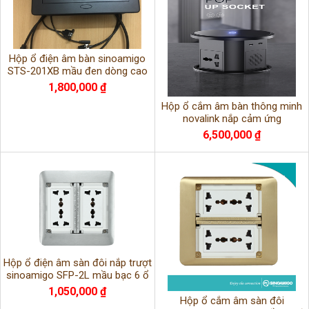
Hộp ổ điện âm bàn sinoamigo
STS-201XB mầu đen dòng cao
cấp
1,800,000 ₫
Hộp ổ cắm âm bàn thông minh
novalink nắp cảm ứng
6,500,000 ₫
Hộp ổ điện âm sàn đôi nắp trượt
sinoamigo SFP-2L mầu bạc 6 ổ
cắm khung thép
1,050,000 ₫
Hộp ổ cắm âm sàn đôi