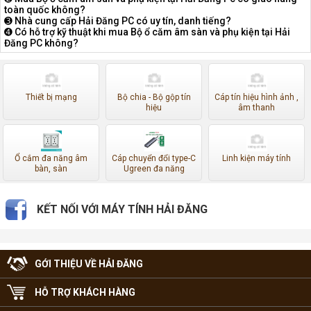
toàn quốc không?
➌ Nhà cung cấp Hải Đăng PC có uy tín, danh tiếng?
➍ Có hỗ trợ kỹ thuật khi mua Bộ ổ căm âm sàn và phụ kiện tại Hải
Đăng PC không?
Thiết bị mạng
Bộ chia - Bộ gộp tín
Cáp tín hiệu hình ảnh ,
hiệu
âm thanh
Ổ cắm đa năng âm
Cáp chuyển đổi type-C
Linh kiện máy tính
bàn, sàn
Ugreen đa năng
KẾT NỐI VỚI MÁY TÍNH HẢI ĐĂNG
GỚI THIỆU VỀ HẢI ĐĂNG
HỖ TRỢ KHÁCH HÀNG