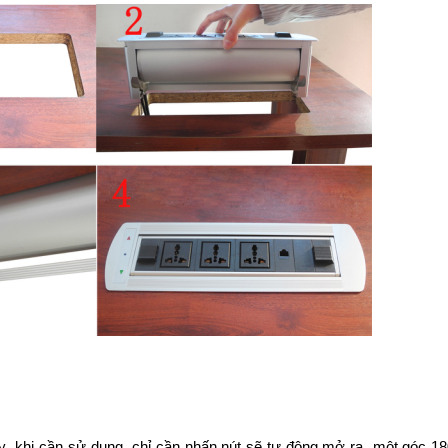
y khi cần sử dụng chỉ cần nhấn nút sẽ tự động mở ra một góc 18