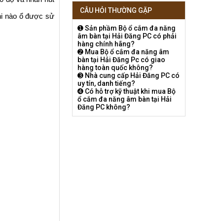
CÂU HỎI THƯỜNG GẶP
hi nào ổ được sử
➊ Sản phầm Bộ ổ cắm đa năng
âm bàn tại Hải Đăng PC có phải
hàng chính hãng?
➋ Mua Bộ ổ cắm đa năng âm
bàn tại Hải Đăng Pc có giao
hàng toàn quốc không?
➌ Nhà cung cấp Hải Đăng PC có
uy tín, danh tiếng?
➍ Có hỗ trợ kỹ thuật khi mua Bộ
ổ cắm đa năng âm bàn tại Hải
Đăng PC không?