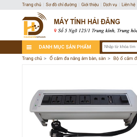
Trang chủ
|
Sơ đồ chỉ đường
|
Giới thiệu
|
Dịch vụ
|
Liên hệ
DANH MỤC SẢN PHẨM
Trang chủ
Ổ cắm đa năng âm bàn, sàn
Bộ ổ cắm đ