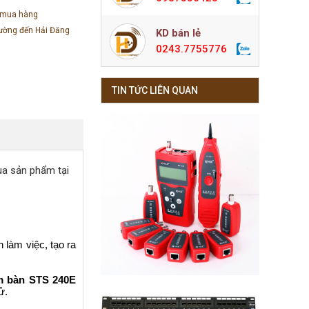
 mua hàng
đường đến Hải Đăng
KD bán lẻ
0243.7755776
TIN TỨC LIÊN QUAN
ua sản phẩm tại
 làm việc, tạo ra
m bàn STS 240E
ử.