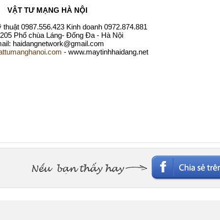
VẬT TƯ MẠNG HÀ NỘI
kỹ thuật 0987.556.423 Kinh doanh 0972.874.881
: 205 Phố chùa Láng- Đống Đa - Hà Nội
ail: haidangnetwork@gmail.com
ttumanghanoi.com
- www.maytinhhaidang.net