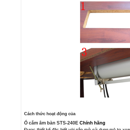
Cách thức hoạt động của
Ổ cắm âm bàn STS-240E
Chính hãng
Được thiết kế đặc biết với nắp mở sử dụng mô tơ xoa