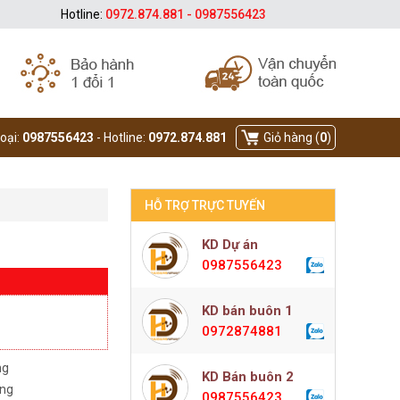
Hotline:
0972.874.881 - 0987556423
hoại:
0987556423
- Hotline:
0972.874.881
Giỏ hàng (
0
)
HỖ TRỢ TRỰC TUYẾN
KD Dự án
0987556423
KD bán buôn 1
0972874881
ng
KD Bán buôn 2
àng
0987556423