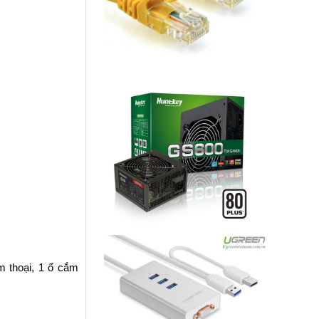
m thoại, 1 ổ cắm