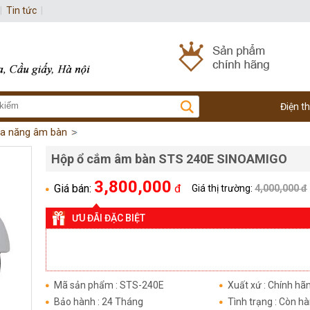
|
Tin tức
|
Điện t
a năng âm bàn
Hộp ổ cắm âm bàn STS 240E SINOAMIGO
3,800,000
Giá bán:
đ
Giá thị trường:
4,000,000 đ
ƯU ĐÃI ĐẶC BIỆT
Mã sản phẩm : STS-240E
Xuất xứ : Chính hã
Bảo hành : 24 Tháng
Tình trạng : Còn h