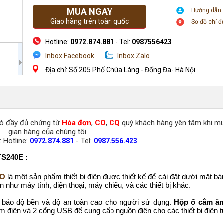
MUA NGAY
Hướng dẫn
Giao hàng trên toàn quốc
Sơ đồ chỉ 
Hotline:
0972.874.881
- Tel:
0987556423
Inbox Facebook
Inbox Zalo
Địa chỉ: Số 205 Phố Chùa Láng - Đống Đa- Hà Nội
có đầy đủ chứng từ
Hóa đơn
,
CO
,
CQ
quý khách hàng yên tâm khi m
gian hàng của chúng tôi.
:
Hotline:
- Tel:
0972.874.881
0987.556.423
S240E :
GO
là một sản phẩm thiết bị điện được thiết kế để cài đặt dưới mặt bàn
 như máy tính, điện thoại, máy chiếu, và các thiết bị khác.
 bảo độ bền và độ an toàn cao cho người sử dụng.
Hộp ổ cắm â
 điện và 2 cổng USB để cung cấp nguồn điện cho các thiết bị điện t