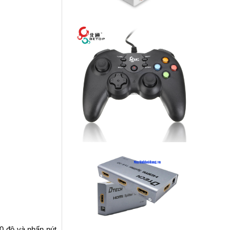
0 độ và nhấn nút