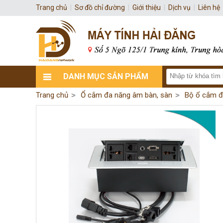
Trang chủ
|
Sơ đồ chỉ đường
|
Giới thiệu
|
Dịch vụ
|
Liên hệ
DANH MỤC SẢN PHẨM
Trang chủ
Ổ cắm đa năng âm bàn, sàn
Bộ ổ cắm đ