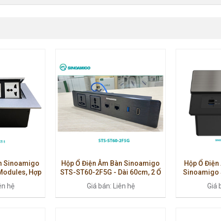
n Sinoamigo
Hộp Ổ Điện Âm Bàn Sinoamigo
Hộp Ổ Điện
Modules, Hợp
STS-ST60-2F5G - Dài 60cm, 2 Ổ
Sinoamigo 
, Chính Hãng
Điện & 5 Cổng Kết Nối, Cao Cấp
Modules, Nh
ên hệ
Giá bán: Liên hệ
Giá 
Cho Văn Phò