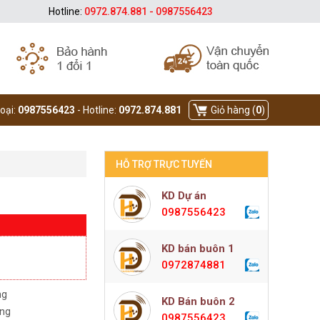
Hotline:
0972.874.881 - 0987556423
hoại:
0987556423
- Hotline:
0972.874.881
Giỏ hàng (
0
)
HỖ TRỢ TRỰC TUYẾN
KD Dự án
0987556423
KD bán buôn 1
0972874881
ng
KD Bán buôn 2
àng
0987556423