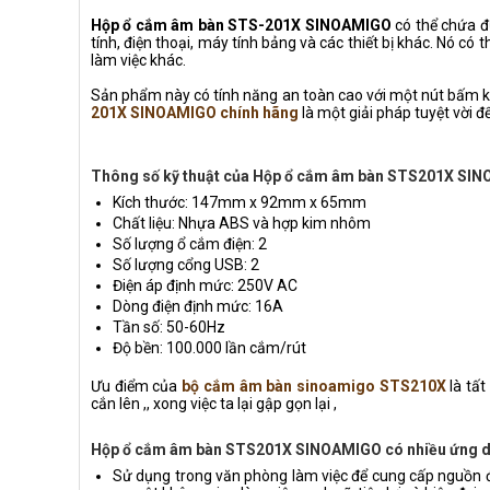
Hộp ổ cắm âm bàn STS-201X SINOAMIGO
có thể chứa đ
tính, điện thoại, máy tính bảng và các thiết bị khác. Nó c
làm việc khác.
Sản phẩm này có tính năng an toàn cao với một nút bấm kh
201X SINOAMIGO chính hãng
là một giải pháp tuyệt vời đ
Thông số kỹ thuật của Hộp ổ cắm âm bàn STS201X SI
Kích thước: 147mm x 92mm x 65mm
Chất liệu: Nhựa ABS và hợp kim nhôm
Số lượng ổ cắm điện: 2
Số lượng cổng USB: 2
Điện áp định mức: 250V AC
Dòng điện định mức: 16A
Tần số: 50-60Hz
Độ bền: 100.000 lần cắm/rút
Ưu điểm của
bộ cắm âm bàn sinoamigo STS210X
là tất
cắn lên ,, xong việc ta lại gập gọn lại ,
Hộp ổ cắm âm bàn STS201X SINOAMIGO có nhiều ứng dụn
Sử dụng trong văn phòng làm việc để cung cấp nguồn điện