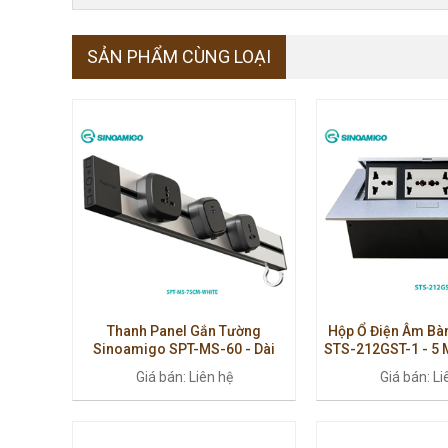
SẢN PHẨM CÙNG LOẠI
Thanh Panel Gắn Tường
Hộp Ổ Điện Âm Bà
Sinoamigo SPT-MS-60 - Dài
STS-212GST-1 - 5 
75cm, Lắp Module Điện & Dữ
Kim Nhôm Cao Cấp
Giá bán: Liên hệ
Giá bán: Li
Liệu, Văn Phòng Hiện Đại