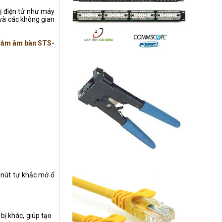
ị điện tử như máy
 và các không gian
cắm âm bàn STS-
 nút tự khắc mở ổ
bị khác, giúp tạo