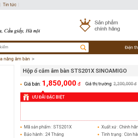
|
Tin tức
|
Điện t
a năng âm bàn
Hộp ổ cắm âm bàn STS201X SINOAMIGO
1,850,000
Giá bán:
đ
Giá thị trường:
2,200,000 đ
ƯU ĐÃI ĐẶC BIỆT
Mã sản phẩm : STS201X
Xuất xứ : Chính hã
Bảo hành : 24 Tháng
Tình trạng : Còn h