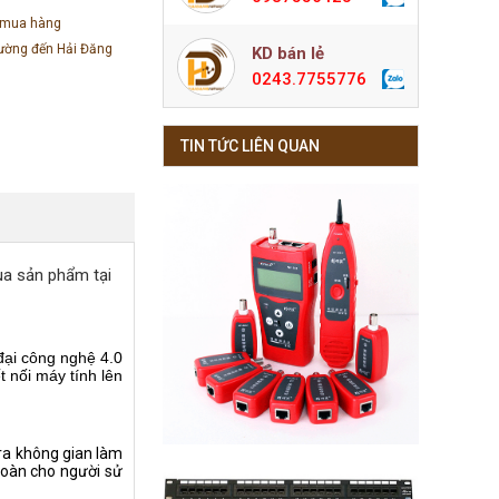
 mua hàng
đường đến Hải Đăng
KD bán lẻ
0243.7755776
TIN TỨC LIÊN QUAN
ua sản phẩm tại
đại công nghệ 4.0
t nối máy tính lên
o ra không gian làm
 toàn cho người sử