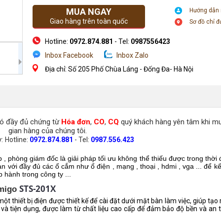
MUA NGAY
Hướng dẫn
Giao hàng trên toàn quốc
Sơ đồ chỉ 
Hotline:
0972.874.881
- Tel:
0987556423
Inbox Facebook
Inbox Zalo
Địa chỉ: Số 205 Phố Chùa Láng - Đống Đa- Hà Nội
có đầy đủ chứng từ
Hóa đơn
,
CO
,
CQ
quý khách hàng yên tâm khi m
gian hàng của chúng tôi.
y:
Hotline:
0972.874.881
- Tel:
0987.556.423
 phòng giám đốc là giải pháp tối ưu không thể thiếu được trong thời 
với đầy đủ các ổ cắm như ổ điện , mạng , thoại , hdmi , vga ... để kế
 hành trong công ty ...
STS-201X
amigo
một thiết bị điện được thiết kế để cài đặt dưới mặt bàn làm việc, giúp tạ
ọn và tiện dụng, được làm từ chất liệu cao cấp để đảm bảo độ bền và an