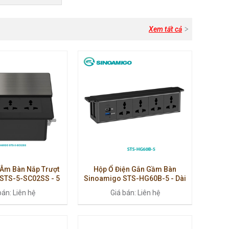
Xem tất cả
 Âm Bàn Nắp Trượt
Hộp Ổ Điện Gắn Gầm Bàn
STS-5-SC02SS - 5
Sinoamigo STS-HG60B-5 - Dài
ôm Cao Cấp, Chính
60cm, Tích Hợp Điện & Dữ Liệu,
bán: Liên hệ
Giá bán: Liên hệ
Hãng
Lắp Dưới Bàn