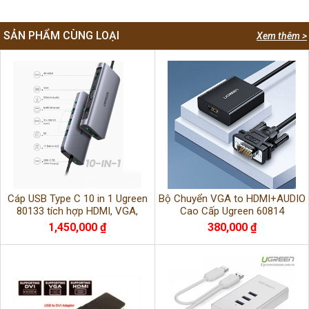
SẢN PHẨM CÙNG LOẠI
Xem thêm >
Cáp USB Type C 10 in 1 Ugreen
Bộ Chuyển VGA to HDMI+AUDIO
80133 tích hợp HDMI, VGA,
Cao Cấp Ugreen 60814
3.5mm, Lan, USB 3.0
1,450,000 ₫
380,000 ₫