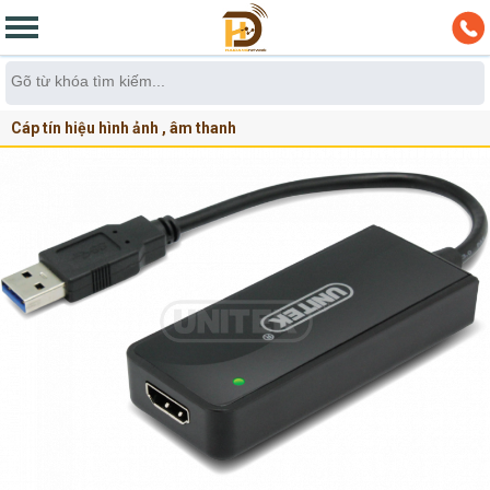
Cáp tín hiệu hình ảnh , âm thanh
Cáp chuyển usb sang vga,hdmi,dvi