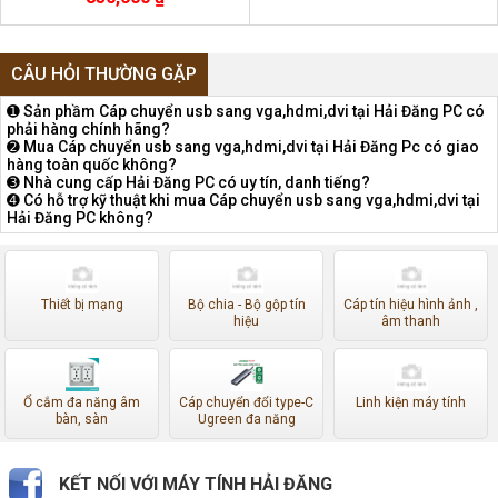
CÂU HỎI THƯỜNG GẶP
➊ Sản phầm Cáp chuyển usb sang vga,hdmi,dvi tại Hải Đăng PC có
phải hàng chính hãng?
➋ Mua Cáp chuyển usb sang vga,hdmi,dvi tại Hải Đăng Pc có giao
hàng toàn quốc không?
➌ Nhà cung cấp Hải Đăng PC có uy tín, danh tiếng?
➍ Có hỗ trợ kỹ thuật khi mua Cáp chuyển usb sang vga,hdmi,dvi tại
Hải Đăng PC không?
Thiết bị mạng
Bộ chia - Bộ gộp tín
Cáp tín hiệu hình ảnh ,
hiệu
âm thanh
Ổ cắm đa năng âm
Cáp chuyển đổi type-C
Linh kiện máy tính
bàn, sàn
Ugreen đa năng
KẾT NỐI VỚI MÁY TÍNH HẢI ĐĂNG