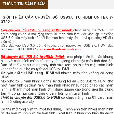
THÔNG TIN SẢN PHẨM
GIỚI THIỆU CÁP CHUYỂN ĐỔI USB3.0 TO HDMI UNITEK Y-
3702 :
Cáp chuyển đổi USB 3.0 sang HDMI unitek
chính hãng mã Y-3702 có
chức năng chính là mở rộng thêm 01 màn hình làm việc độc lập từ cổng
USB 3.0 của máy tính kết nối lên màn hình máy tính , tivi qua cổng HDMI (
siêu nét)
USB đầu vào USB 3.0, có thể tương thích ngược với USB 2.0, HDMI đầu
ra chuẩn Full HD 1080P
có cả âm thanh và hình ảnh .
Bộ chuyển đổi USB 3.0 to HDMI Unitek
cho phép hiển thị các khung
hình với màn hình chính của máy tính giống như một máy tính độc lập.
Bạn có thể vừa sử dụng máy tính vừa xem phim trên một màn hinh
khác thông qua bộ chuyển đổi USB to HDMI.
Chuyển đổi từ USB sang HDMI
với những máy tính không có cổng
HDMI
Mở rộng tới 6 màn hình: Có thể sử dụng tối đa 6 bộ USB to HDMI cho
một máy tính để xuất ra 6 màn hình khác nhau hoặc ghép các màn
hình lại thành một màn hình lớn ( dùng quảng cáo trong siêu thị, trung
tâm thương mại, sàn chứng khoán , hội nghị truyền hình ...)
Thiết bị chuyển đổi USB3.0 to HDMI
có chức năng như 01 card màn
hình rời cổng usb vậy .
Có thể mở rộng hiển thị một nội dung, 1 hình ảnh trên nhiều màn hình
(ví dụ bạn muốn hiển thị bản tính Excel trên 2 hình cho hiển thị được