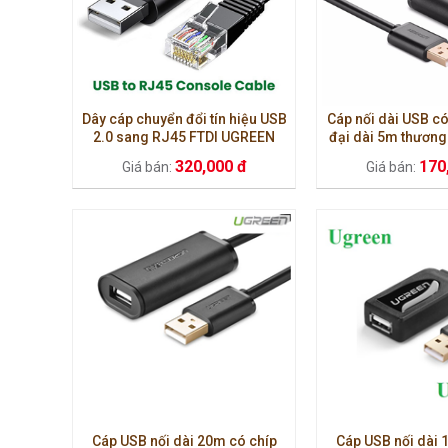
Dây cáp chuyển đổi tín hiệu USB
Cáp nối dài USB c
2.0 sang RJ45 FTDI UGREEN
đại dài 5m thương
CM204 50773 (chuẩn 8 pin) dài
10319 đảm bảo đ
320,000 đ
170
Giá bán:
Giá bán:
1.5m
Cáp USB nối dài 20m có chíp
Cáp USB nối dài 