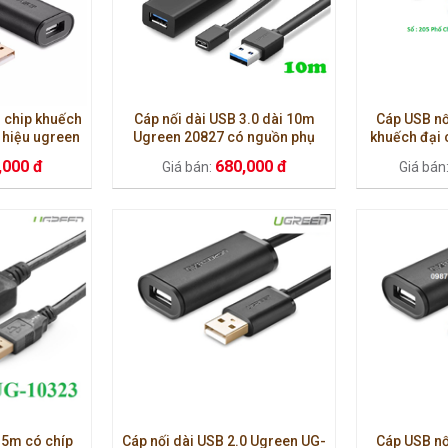
ó chip khuếch
Cáp nối dài USB 3.0 dài 10m
Cáp USB nố
 hiệu ugreen
Ugreen 20827 có nguồn phụ
khuếch đại 
ường truyền
,000 đ
680,000 đ
Giá bán:
Giá bán
15m có chíp
Cáp nối dài USB 2.0 Ugreen UG-
Cáp USB nố