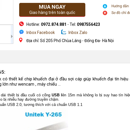
MUA NGAY
Hướng dẫn
Giao hàng trên toàn quốc
Sơ đồ chỉ 
Hotline:
0972.874.881
- Tel:
0987556423
Inbox Facebook
Inbox Zalo
Địa chỉ: Số 205 Phố Chùa Láng - Đống Đa- Hà Nội
65:
 có thiết kế chip khuếch đại ở đầu sợi cáp giúp khuếch đại tín hiệu
ng lớn như wencam , máy chiếu ...
dài thiết bị đầu cuối có cổng
USB
l
ên 15m mà không lo bị suy hao tín hiệ
 lo bị nhiễu hay đường truyền chậm.
huẩn USB 2.0, tương thích với cả chuẩn USB 1.1