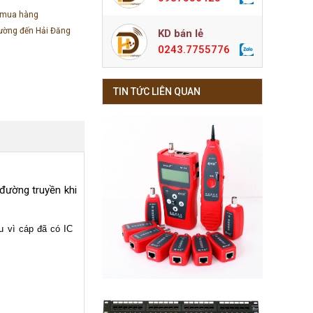
 mua hàng
đường đến Hải Đăng
KD bán lẻ
0243.7755776
TIN TỨC LIÊN QUAN
 đường truyền khi
u vì cáp đã có IC