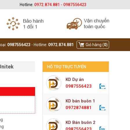
Hotline:
0972.874.881 - 0987556423
hoại:
0987556423
- Hotline:
0972.874.881
Giỏ hàng (
0
)
Unitek
HỖ TRỢ TRỰC TUYẾN
KD Dự án
0987556423
KD bán buôn 1
0972874881
ng
KD Bán buôn 2
àng
0987556423