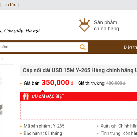
|
Tin tức
|
Điện t
Cáp nối dài USB 15M Y-265 Hàng chính hãng 
350,000
Giá bán:
đ
Giá thị trường:
400,000 đ
ƯU ĐÃI ĐẶC BIỆT
Mã sản phẩm : Y-265
Xuất xứ : Chính hã
Bảo hành : 01 tháng
Tình trạng : còn h