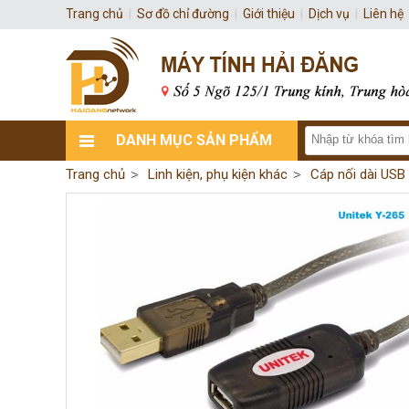
Trang chủ
|
Sơ đồ chỉ đường
|
Giới thiệu
|
Dịch vụ
|
Liên hệ
DANH MỤC SẢN PHẨM
Trang chủ
Linh kiện, phụ kiện khác
Cáp nối dài USB