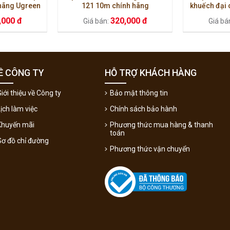
 hãng Ugreen
121 10m chính hãng
khuếch đại 
,000 đ
320,000 đ
Giá bán:
Giá bá
Ề CÔNG TY
HỖ TRỢ KHÁCH HÀNG
iới thiệu về Công ty
Bảo mật thông tin
Lịch làm việc
Chính sách bảo hành
Khuyến mãi
Phương thức mua hàng & thanh
toán
Sơ đồ chỉ đường
Phương thức vận chuyển