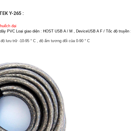
EK Y-265 :
huếch đại
dây PVC Loại giao diện : HOST USB A / M , DeviceUSB A F / Tốc độ truyền
 độ lưu trữ -10-95 ° C , độ ẩm tương đối của 0-90 ° C