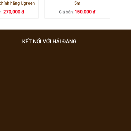
chính hãng Ugreen
5m
10321
270,000 đ
150,000 đ
n:
Giá bán:
KẾT NỐI VỚI HẢI ĐĂNG