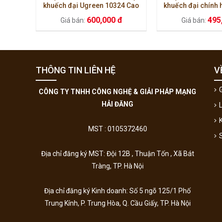
khuếch đại Ugreen 10324 Cao
khuếch đại chính
cấp
10323
600,000 đ
495
Giá bán:
Giá bán:
THÔNG TIN LIÊN HỆ
V
G
CÔNG TY TNHH CÔNG NGHỆ & GIẢI PHÁP MẠNG
HẢI ĐĂNG
MST : 0105372460
Địa chỉ đăng ký MST: Đội 12B , Thuận Tốn , Xã Bát
Tràng, TP. Hà Nội
Địa chỉ đăng ký Kinh doanh:
Số 5 ngõ 125/1 Phố
Trung Kính, P. Trung Hòa, Q. Cầu Giấy, TP. Hà Nội