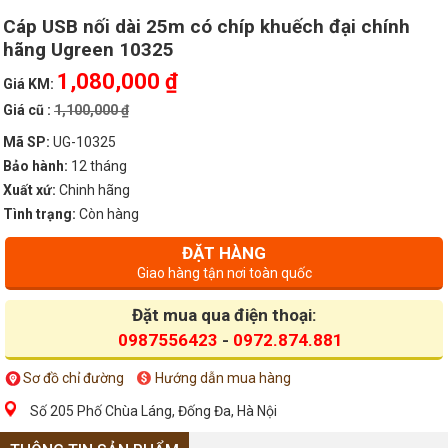
Cáp USB nối dài 25m có chíp khuếch đại chính
hãng Ugreen 10325
1,080,000 ₫
Giá KM:
Giá cũ :
1,100,000 ₫
Mã SP:
UG-10325
Bảo hành:
12 tháng
Xuất xứ:
Chinh hãng
Tình trạng:
Còn hàng
ĐẶT HÀNG
Giao hàng tận nơi toàn quốc
Đặt mua qua điện thoại:
0987556423
-
0972.874.881
Sơ đồ chỉ đường
Hướng dẫn mua hàng
Số 205 Phố Chùa Láng, Đống Đa, Hà Nội