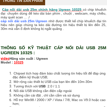
THÔNG TIN SẢN PHẨM
Cáp nối dài usb 25m chính hãng Ugreen 10325
có chịp khuếch
đại chuyên dùng để kéo dài bàn phím , chuột , webcam, máy chiều,
máy quét scan ... ./
cáp nối dài usb 25m Ugreen
nhờ được thiết kế chíp khuếch đại tín
hiệu nên giúp chúng ta kéo dài đường tín hiệu thiết bị lên đến 25,
30m mà vẫn ổ định không bị ngắt quãng .
THÔNG SỐ KỸ THUẬT CÁP NỐI DÀI USB 25M
UGREEN 10325 :
video
Hãng sản xuất :
Ugreen
Model :
10325
Chipset tích hợp đảm bảo chất lượng tín hiệu tốt để đáp ứng
đặc điểm kỹ thuật USB;
Mở rộng các thiết bị USB của bạn lên đến 10m-30m
Tương thích với
USB
2.0 / 1.1
Nối dài USB không cần điện cấp ngoài
Không cần cài đặt , chỉ cần cắm và sử dụng
Hỗ trợ Win98 / 2000 / XP / Vista / 7/8, Mac os V9.0 hoặc cao
hơn;