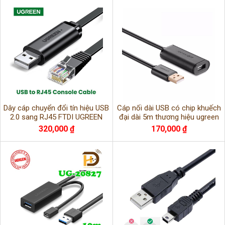
Dây cáp chuyển đổi tín hiệu USB
Cáp nối dài USB có chip khuếch
2.0 sang RJ45 FTDI UGREEN
đại dài 5m thương hiệu ugreen
CM204 50773 (chuẩn 8 pin) dài
10319 đảm bảo đường truyền
320,000 ₫
170,000 ₫
1.5m