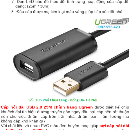
Đèn LED báo để theo dõi tình trạng hoạt động của cáp dễ
dàng; (25m / 30m)
Đầu cáp được mạ kim loại màu vàng giúp tiếp xúc tốt nhất
Cáp nối dài USB 2.0 25M chính hãng Ugreen
được thiết kế chíp
khuếch đại tín hiệu đường truyền gắn ngay đầu sợi cáp nên rất thuận
riện cho việc đi âm cáp trên trần nhà, đi âm bàn , âm tường mà
không gặp khó khăn gì /
Với chất liệu vỏ nhựa PVC màu đen huyền thoại giúp
sợi cáp nối dài