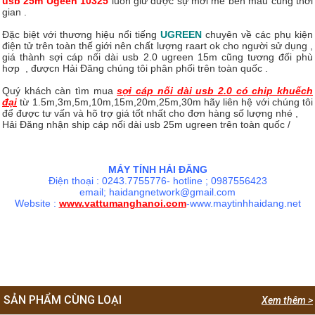
usb 25m Ugeen 10325
luôn giữ được sự mới mẻ bền màu cùng thời
gian .
Đặc biệt với thương hiệu nổi tiếng
UGREEN
chuyên về các phụ kiện
điện tử trên toàn thế giới nên chất lượng raart ok cho người sử dụng ,
giá thành sợi cáp nối dài usb 2.0 ugreen 15m cũng tương đối phù
hơp , đượcn Hải Đăng chúng tôi phân phối trên toàn quốc .
Quý khách càn tìm mua
sợi cáp nối dài usb 2.0 có chip khuếch
đại
từ 1.5m,3m,5m,10m,15m,20m,25m,30m hãy liên hệ với chúng tôi
để được tư vấn và hõ trợ giá tốt nhất cho đơn hàng số lượng nhé ,
Hải Đăng nhận ship cáp nối dài usb 25m ugreen trên toàn quốc /
MÁY TÍNH HẢI ĐĂNG
Điện thoại : 0243.7755776- hotline ; 0987556423
email; haidangnetwork@gmail.com
Website :
www.vattumanghanoi.com
-www.maytinhhaidang.net
SẢN PHẨM CÙNG LOẠI
Xem thêm >