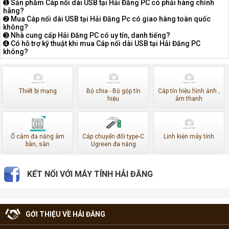
➊ Sản phầm Cáp nối dài USB tại Hải Đăng PC có phải hàng chính
hãng?
➋ Mua Cáp nối dài USB tại Hải Đăng Pc có giao hàng toàn quốc
không?
➌ Nhà cung cấp Hải Đăng PC có uy tín, danh tiếng?
➍ Có hỗ trợ kỹ thuật khi mua Cáp nối dài USB tại Hải Đăng PC
không?
Thiết bị mạng
Bộ chia - Bộ gộp tín
Cáp tín hiệu hình ảnh ,
hiệu
âm thanh
Ổ cắm đa năng âm
Cáp chuyển đổi type-C
Linh kiện máy tính
bàn, sàn
Ugreen đa năng
KẾT NỐI VỚI MÁY TÍNH HẢI ĐĂNG
GỚI THIỆU VỀ HẢI ĐĂNG