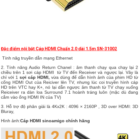
Đặc điểm nội bật Cáp HDMI Chuẩn 2.0 dài 1.5m SN-31002
Tính năg truyền dẫn mạng Ethernet
2. Tính năng Audio Return Chanel : âm thanh chạy qua chạy lại 2
chiều trên 1 sơi cáp HDMI từ TV đến Receiver và ngược lại. Vây là
chỉ với 1
sợi cáp HDMI
,
vừa dùng để dẫn hình ảnh của phim HD từ
cổng HDMI Out của Reiciver lên TV, nhưng lúc coi truyền hình cáp
HD trên VTC hay K+, nó lại dẫn ngược âm thanh từ TV chạy xuống
Reiceiver ra dàn loa Surround 7.1 hoành tráng luôn (mặc dù đang
cắm vào ổng HDMI IN của TV)
3. Hỗ trợ độ phân giải là 4Kx2K : 4096 × 2160P , 3D over HDMI: 3D
Bluray,
Hình ảnh:
Cáp HDMI sinoamigo chính hãng