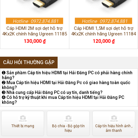
Cáp HDMI 2M sợi dẹt hỗ trợ
Cáp HDMI 1,5M sợi dẹt hỗ trợ
4Kx2K chính hãng Ugreen 11185
4Kx2K chính hãng Ugreen 11184
130,000 ₫
120,000 ₫
CÂU HỎI THƯỜNG GẶP
➊ Sản phầm Cáp tín hiệu HDMI tại Hải Đăng PC có phải hàng chính
hãng?
➋ Mua Cáp tín hiệu HDMI tại Hải Đăng Pc có giao hàng toàn quốc
không?
➌ Nhà cung cấp Hải Đăng PC có uy tín, danh tiếng?
➍ Có hỗ trợ kỹ thuật khi mua Cáp tín hiệu HDMI tại Hải Đăng PC
không?
Thiết bị mạng
Bộ chia - Bộ gộp tín
Cáp tín hiệu hình ảnh ,
hiệu
âm thanh