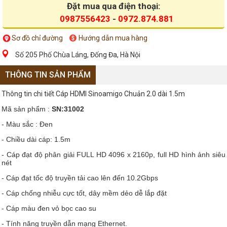
Đặt mua qua điện thoại:
0987556423
-
0972.874.881
Sơ đồ chỉ đường
Hướng dẫn mua hàng
Số 205 Phố Chùa Láng, Đống Đa, Hà Nội
THÔNG TIN SẢN PHẨM
Thông tin chi tiết Cáp HDMI Sinoamigo Chuản 2.0 dài 1.5m
Mã sản phẩm :
SN:31002
- Màu sắc : Đen
- Chiều dài cáp: 1.5m
- Cáp đạt độ phân giải FULL HD 4096 x 2160p, full HD hình ảnh siêu
nét
- Cáp đạt tốc độ truyền tải cao lên đến 10.2Gbps
- Cáp chống nhiễu cực tốt, dây mềm dẻo dễ lắp đặt
- Cáp màu đen vỏ bọc cao su
- Tính năng truyền dẫn mạng Ethernet.