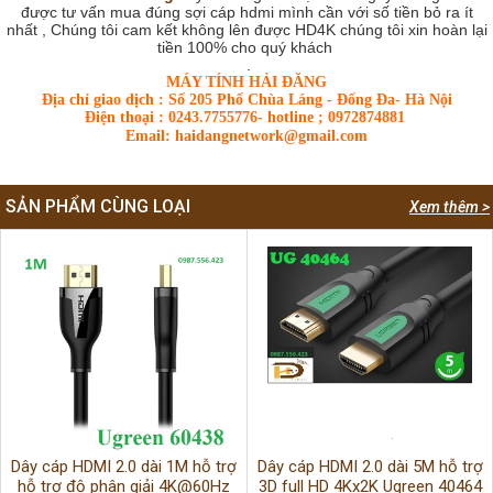
được tư vấn mua đúng sợi cáp hdmi mình cần với số tiền bỏ ra ít
nhất , Chúng tôi cam kết không lên được HD4K chúng tôi xin hoàn lại
tiền 100% cho quý khách
.
MÁY TÍNH HẢI ĐĂNG
Địa chỉ giao dịch : Số 205 Phố Chùa Láng - Đống Đa- Hà Nội
Điện thoại : 0243.7755776- hotline ; 0972874881
Email: haidangnetwork@gmail.com
SẢN PHẨM CÙNG LOẠI
Xem thêm >
Dây cáp HDMI 2.0 dài 1M hỗ trợ
Dây cáp HDMI 2.0 dài 5M hỗ trợ
hỗ trợ độ phân giải 4K@60Hz
3D full HD 4Kx2K Ugreen 40464