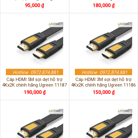
Ugreen 60438 cao cấp
chính hãng
95,000 ₫
180,000 ₫
Cáp HDMI 5M sợi dẹt hỗ trợ
Cáp HDMI 3M sợi dẹt hỗ trợ
4Kx2K chính hãng Ugreen 11187
4Kx2K chính hãng Ugreen 11186
cao cấp
cao cấp
190,000 ₫
150,000 ₫