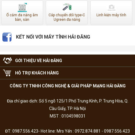
Ổ cắm đa năng âm
Cáp chuyển đổi type-C
Linh kiện máy tính
bàn, sàn
Ugreen đa năng
KẾT NỐI VỚI MÁY TÍNH HẢI ĐĂNG
GỚI THIỆU VỀ HẢI ĐĂNG
HỖ TRỢ KHÁCH HÀNG
CÔNG TY TNHH CÔNG NGHỆ & GIẢI PHÁP MẠNG HẢI ĐĂNG
Địa chỉ giao dịch: Số 5 ngõ 125/1 Phố Trung Kính, P. Trung Hòa, Q.
Cầu Giấy, TP. Hà Nội
MST : 0104598031
ĐT: 0987.556.423- Hot line: Mrs Yến : 0972.874.881 - 0987.556.423